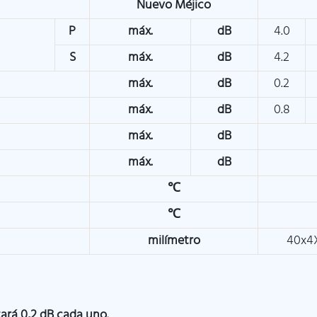
Nuevo Méjico
P
máx.
dB
4.0
S
máx.
dB
4.2
máx.
dB
0.2
máx.
dB
0.8
máx.
dB
máx.
dB
℃
℃
milímetro
40x4
tará 0,2 dB cada uno.