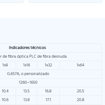
Indicadores técnicos
or de fibra óptica PLC de fibra desnuda
1x8
1x16
1x32
1x64
G.657A, o personalizado
1260~1650
10.4
13.5
16.8
20.5
10.6
13.8
17.1
20.8