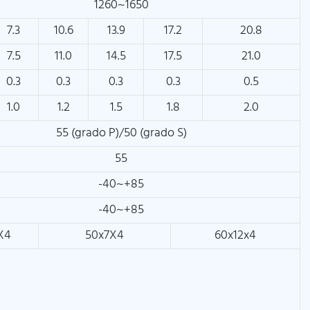
1260~1650
7.3
10.6
13.9
17.2
20.8
7.5
11.0
14.5
17.5
21.0
0.3
0.3
0.3
0.3
0.5
1.0
1.2
1.5
1.8
2.0
55 (grado P)/50 (grado S)
55
-40~+85
-40~+85
X4
50x7X4
60x12x4