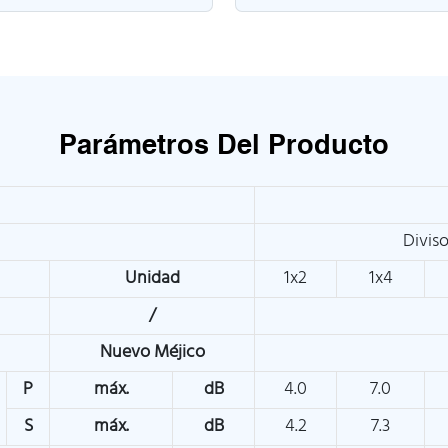
Parámetros Del Producto
Divis
Unidad
1x2
1x4
/
Nuevo Méjico
P
máx.
dB
4.0
7.0
S
máx.
dB
4.2
7.3