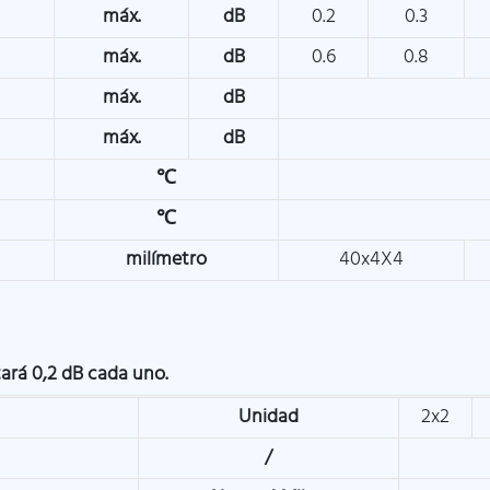
máx.
dB
0.2
0.3
máx.
dB
0.6
0.8
máx.
dB
máx.
dB
℃
℃
milímetro
40x4X4
tará 0,2 dB cada uno.
Unidad
2x2
/