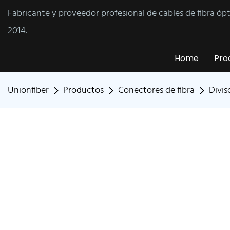
Fabricante y proveedor profesional de cables de fibra óp
2014.
Home
Pro
Unionfiber
Productos
Conectores de fibra
Divis