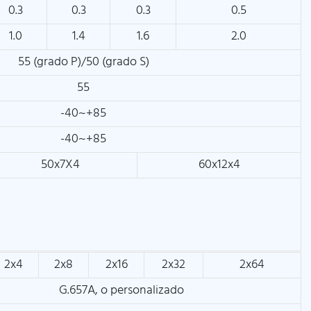
0.3
0.3
0.3
0.5
1.0
1.4
1.6
2.0
55 (grado P)/50 (grado S)
55
-40~+85
-40~+85
50x7X4
60x12x4
2x4
2x8
2x16
2x32
2x64
G.657A, o personalizado