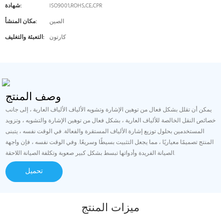
ISO9001,ROHS,CE,CPR
شهادة:
الصين
مكان المنشأ:
كارتون
التعبئة والتغليف:
وصف المنتج
يمكن أن تقلل بشكل فعال من توهين الإشارة وتشويه الألياف الألياف العارية ، إلى جانب
خصائص النقل الخالصة للألياف العارية ، بشكل فعال من توهين الإشارة والتشويه ، وتزويد
المستخدمين بحلول توزيع إشارة الألياف المستقرة والفعالة. في الوقت نفسه ، يتبنى
المنتج تصميمًا معياريًا ، مما يجعل التثبيت بسيطًا وسريعًا. وفي الوقت نفسه ، فإن واجهة
الصيانة الفريدة وأدواتها تبسط بشكل كبير صعوبة وتكلفة الصيانة اللاحقة.
تحميل
ميزات المنتج