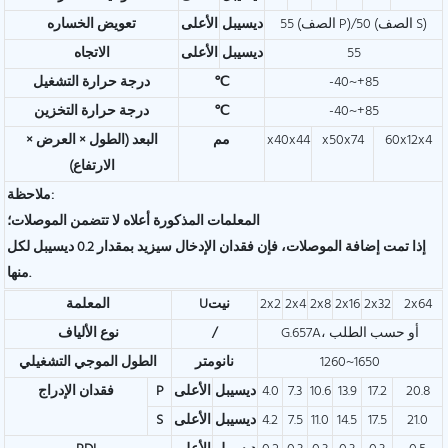
55 (الصف P)/50 (الصف S)
ديسيبل
الأعلى
تعويض الخساره
55
ديسيبل
الأعلى
الاتجاه
-40~+85
℃
درجة حرارة التشغيل
-40~+85
℃
درجة حرارة التخزين
60x12x4
x50x74
x40x44
مم
البعد (الطول × العرض ×
الارتفاع)
ملاحظة:
المعلمات المذكورة أعلاه لا تتضمن الموصلات؛
إذا تمت إضافة الموصلات، فإن فقدان الإدخال سيزيد بمقدار 0.2 ديسيبل لكل
منها.
2x64
2x32
2x16
2x8
2x4
2x2
Uنيت
المعلمة
G.657A، أو حسب الطلب
/
نوع الألياف
1260~1650
نانومتر
الطول الموجي التشغيلي
20.8
17.2
13.9
10.6
7.3
4.0
ديسيبل
الأعلى
P
فقدان الإدراج
21.0
17.5
14.5
11.0
7.5
4.2
ديسيبل
الأعلى
S