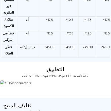
غير
الدائرية
≤12.5
≤12.5
≤12.5
≤12.5
أم
طلاء /
الكسوة
≤12.5
≤12.5
≤12.5
≤12.5
أم
خطأ في
التركيز
245±1
245±10
245±10
245±10
ديسيبل/كم
قطر
الطلاء
التطبيق
شبكات FTTX، شبكات PON، شبكات LAN، أنظمة CATV.
تغليف المنتج