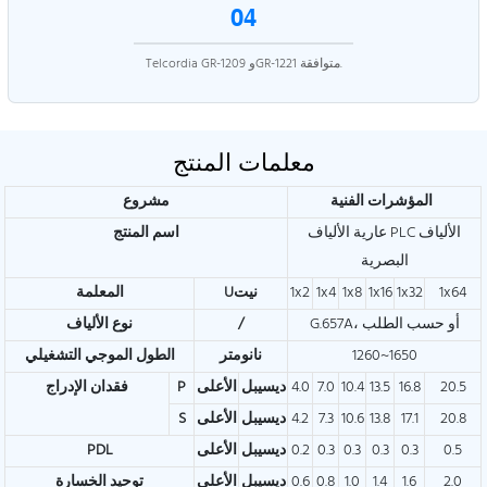
04
Telcordia GR-1209 وGR-1221 متوافقة.
معلمات المنتج
المؤشرات الفنية
مشروع
عارية الألياف PLC الألياف
اسم المنتج
البصرية
1x64
1x32
1x16
1x8
1x4
1x2
Uنيت
المعلمة
G.657A، أو حسب الطلب
/
نوع الألياف
1260~1650
نانومتر
الطول الموجي التشغيلي
20.5
16.8
13.5
10.4
7.0
4.0
ديسيبل
الأعلى
P
فقدان الإدراج
20.8
17.1
13.8
10.6
7.3
4.2
ديسيبل
الأعلى
S
0.5
0.3
0.3
0.3
0.3
0.2
ديسيبل
الأعلى
PDL
2.0
1.6
1.4
1.0
0.8
0.6
ديسيبل
الأعلى
توحيد الخسارة