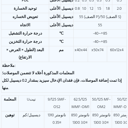
0.5
0.3
0.3
0.3
0.3
0.2
ديسيبل
الأعلى
PDL
2.0
1.8
1.5
1.2
1.0
0.8
ديسيبل
الأعلى
توحيد الخسارة
55 (الصف P)/50 (الصف S)
ديسيبل
الأعلى
تعويض الخساره
55
ديسيبل
الأعلى
الاتجاه
-40~+85
℃
درجة حرارة التشغيل
-40~+85
℃
درجة حرارة التخزين
60x12x4
x50x74
x40x44
مم
البعد (الطول × العرض ×
الارتفاع)
ملاحظة:
المعلمات المذكورة أعلاه لا تتضمن الموصلات؛
إذا تمت إضافة الموصلات، فإن فقدان الإدخال سيزيد بمقدار 0.2 ديسيبل لكل
منها.
50/125
50/125 MF-
62.5/125
9/125 SMF-
Uنيت
المعلمة
OS2
MMF-OM1
OM2
MMF-O
850 نانومتر
850 نانومتر
850 نانومتر
1310 نانومتر
ديسيبل/كم
توهين
≥0.35
≥3.0 1300
≥3.0 1300
≥3.0 1300