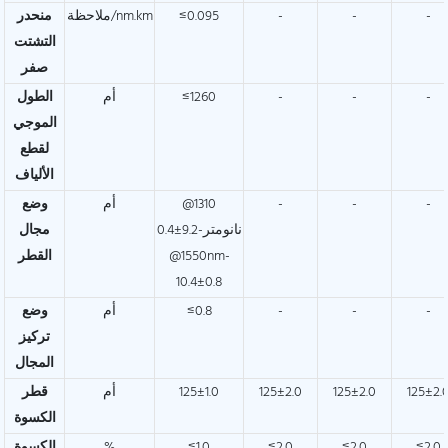
-
-
-
≤0.095
ملاحظة/nm.km
منحدر
التشتت
صفر
-
-
-
≤1260
أم
الطول
الموجي
لقطع
الألياف
-
-
-
@1310
أم
وضع
نانومتر-9.2±0.4
مجال
@1550nm-
القطر
10.4±0.8
-
-
-
≤0.8
أم
وضع
تركيز
المجال
125±2.
125±2.0
125±2.0
125±1.0
أم
قطر
الكسوة
≤2.0
≤2.0
≤2.0
≤1.0
%
الكسوة