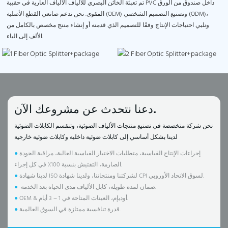
تم تعبئة الخائن البصري للألياف الألياف العارية في حقيبة PVC داخل صندوق من الورق
المقوى. نحن ندعم صانعي القطع الأصلية (OEM) وتصنيع التصميم الشخصي (ODM)،
ونلبي احتياجات الإنتاج وفقًا للتصميم الذي قدمته أو إنشاء منتج مخصص بالكامل من
الألف إلى الياء.
دعنا نتحدث عن مشروعك الآن.
نحن شركة متخصصة في تصنيع منتجات الألياف الضوئية، وتنقسم الكابلات الضوئية
لدينا بشكل أساسي إلى كابلات ضوئية داخلية وكابلات ضوئية خارجية
إجراءات الإنتاج القياسية، متطلبات الاختبار القياسية العالية، مراقبة الجودة
●
الصارمة، التفتيش بنسبة 100٪ في كل إجراء.
لدينا شهادة ISO لشركتنا ومنتجاتنا، ولدينا شهادة CPI لسوق الاتحاد الأوروبي.
●
ضمان لمدة طويلة، كابل الألياف مدى الحياة بعد الخدمة.
●
OEM & أوديإم، العينات المتاحة في 1 ~ 3 أيام.
●
قدرة تنافسية ممتازة في السوق العالمية.
●