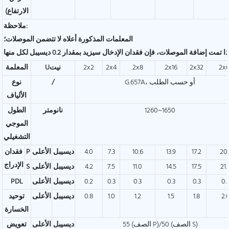
الارتفاع)
ملاحظة:
المعلمات المذكورة أعلاه لا تتضمن الموصلات؛
2x
2x32
2x16
2x8
2x4
2x2
Uنيت
المعلمة
G.657A، أو حسب الطلب
/
نوع
الألياف
1260~1650
نانومتر
الطول
الموجي
التشغيلي
20.
17.2
13.9
10.6
7.3
4.0
ديسيبل
الأعلى
P
فقدان
الإدراج
21.
17.5
14.5
11.0
7.5
4.2
ديسيبل
الأعلى
S
0.
0.3
0.3
0.3
0.3
0.2
ديسيبل
الأعلى
PDL
2.
1.8
1.5
1.2
1.0
0.8
ديسيبل
الأعلى
توحيد
الخسارة
55 (الصف P)/50 (الصف S)
ديسيبل
الأعلى
تعويض