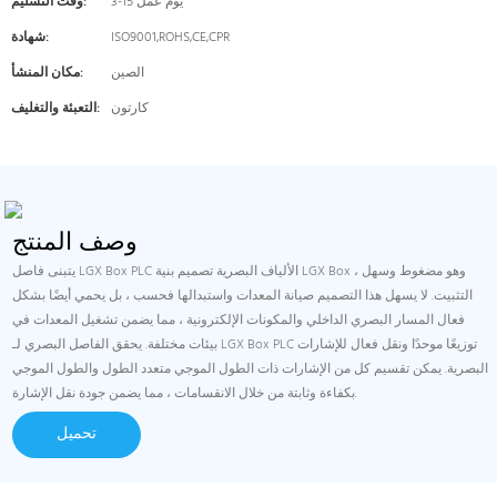
3-15 يوم عمل
وقت التسليم:
ISO9001,ROHS,CE,CPR
شهادة:
الصين
مكان المنشأ:
كارتون
التعبئة والتغليف:
وصف المنتج
يتبنى فاصل LGX Box PLC الألياف البصرية تصميم بنية LGX Box ، وهو مضغوط وسهل
التثبيت. لا يسهل هذا التصميم صيانة المعدات واستبدالها فحسب ، بل يحمي أيضًا بشكل
فعال المسار البصري الداخلي والمكونات الإلكترونية ، مما يضمن تشغيل المعدات في
بيئات مختلفة. يحقق الفاصل البصري لـ LGX Box PLC توزيعًا موحدًا ونقل فعال للإشارات
البصرية. يمكن تقسيم كل من الإشارات ذات الطول الموجي متعدد الطول والطول الموجي
بكفاءة وثابتة من خلال الانقسامات ، مما يضمن جودة نقل الإشارة.
تحميل