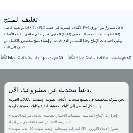
تغليف المنتج
تم تعبئة فاصل LGX Box PLC الألياف البصرية في حقيبة PVC داخل صندوق من الورق
المقوى. نحن ندعم صانعي القطع الأصلية (OEM) وتصنيع التصميم الشخصي (ODM)،
ونلبي احتياجات الإنتاج وفقًا للتصميم الذي قدمته أو إنشاء منتج مخصص بالكامل من
الألف إلى الياء.
دعنا نتحدث عن مشروعك الآن.
نحن شركة متخصصة في تصنيع منتجات الألياف الضوئية، وتنقسم الكابلات الضوئية
لدينا بشكل أساسي إلى كابلات ضوئية داخلية وكابلات ضوئية خارجية
إجراءات الإنتاج القياسية، متطلبات الاختبار القياسية العالية، مراقبة الجودة
●
الصارمة، التفتيش بنسبة 100٪ في كل إجراء.
لدينا شهادة ISO لشركتنا ومنتجاتنا، ولدينا شهادة CPI لسوق الاتحاد الأوروبي.
●