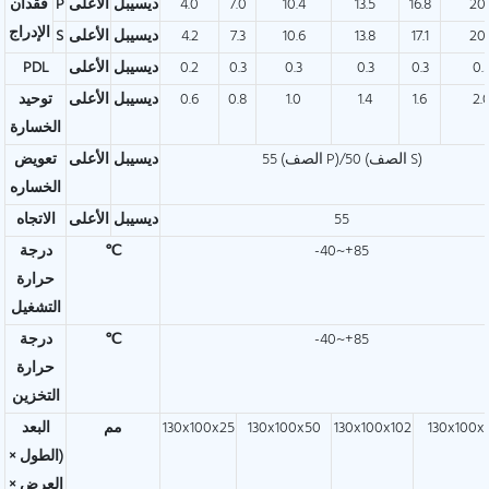
20.
16.8
13.5
10.4
7.0
4.0
ديسيبل
الأعلى
P
فقدان
الإدراج
20.
17.1
13.8
10.6
7.3
4.2
ديسيبل
الأعلى
S
0.
0.3
0.3
0.3
0.3
0.2
ديسيبل
الأعلى
PDL
2.
1.6
1.4
1.0
0.8
0.6
ديسيبل
الأعلى
توحيد
الخسارة
55 (الصف P)/50 (الصف S)
ديسيبل
الأعلى
تعويض
الخساره
55
ديسيبل
الأعلى
الاتجاه
-40~+85
℃
درجة
حرارة
التشغيل
-40~+85
℃
درجة
حرارة
التخزين
130x100x
130x100x102
130x100x50
130x100x25
مم
البعد
(الطول ×
العرض ×