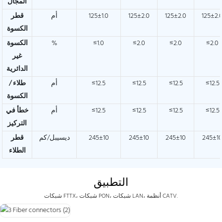
المجال
125±2.
125±2.0
125±2.0
125±1.0
أم
قطر
الكسوة
≤2.0
≤2.0
≤2.0
≤1.0
%
الكسوة
غير
الدائرية
≤12.5
≤12.5
≤12.5
≤12.5
أم
طلاء /
الكسوة
≤12.5
≤12.5
≤12.5
≤12.5
أم
خطأ في
التركيز
245±1
245±10
245±10
245±10
ديسيبل/كم
قطر
الطلاء
التطبيق
شبكات FTTX، شبكات PON، شبكات LAN، أنظمة CATV.