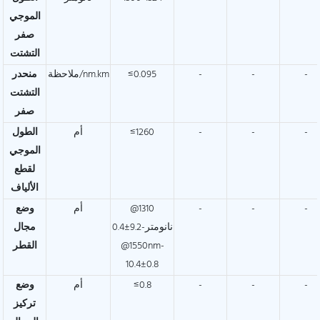
الموجي
صفر
التشتت
-
-
-
≤0.095
ملاحظة/nm.km
منحدر
التشتت
صفر
-
-
-
≤1260
أم
الطول
الموجي
لقطع
الألياف
-
-
-
@1310
أم
وضع
نانومتر-9.2±0.4
مجال
@1550nm-
القطر
10.4±0.8
-
-
-
≤0.8
أم
وضع
تركيز