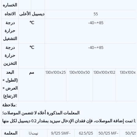
الخساره
55
ديسيبل
الأعلى
الاتجاه
-40~+85
℃
درجة
حرارة
التشغيل
-40~+85
℃
درجة
حرارة
التخزين
130x100x
130x100x102
130x100x50
130x100x25
مم
البعد
(الطول ×
العرض ×
الارتفاع)
ملاحظة:
المعلمات المذكورة أعلاه لا تتضمن الموصلات؛
50/125
50/125 MF-
62.5/125
9/125 SMF-
Uنيت
المعلمة