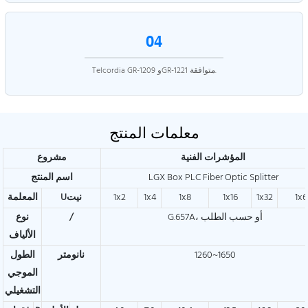
04
Telcordia GR-1209 وGR-1221 متوافقة.
معلمات المنتج
المؤشرات الفنية
مشروع
LGX Box PLC Fiber Optic Splitter
اسم المنتج
1x
1x32
1x16
1x8
1x4
1x2
Uنيت
المعلمة
G.657A، أو حسب الطلب
/
نوع
الألياف
1260~1650
نانومتر
الطول
الموجي
التشغيلي