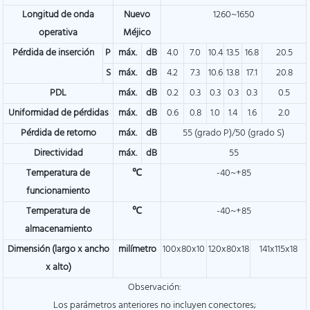
Longitud de onda
Nuevo
1260~1650
operativa
Méjico
Pérdida de inserción
P
máx.
dB
4.0
7.0
10.4
13.5
16.8
20.5
S
máx.
dB
4.2
7.3
10.6
13.8
17.1
20.8
PDL
máx.
dB
0.2
0.3
0.3
0.3
0.3
0.5
Uniformidad de pérdidas
máx.
dB
0.6
0.8
1.0
1.4
1.6
2.0
Pérdida de retorno
máx.
dB
55 (grado P)/50 (grado S)
Directividad
máx.
dB
55
Temperatura de
℃
-40~+85
funcionamiento
Temperatura de
℃
-40~+85
almacenamiento
Dimensión (largo x ancho
milímetro
100x80x10
120x80x18
141x115x18
x alto)
Observación:
Los parámetros anteriores no incluyen conectores;