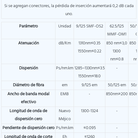
Si se agregan conectores, la pérdida de inserción aumentará 0,2 dB cada
uno.
Parámetro
Unidad
9/125 SMF-OS2
62.5/125
50/1
MMF-OM1
Atenuación
dB/Km
1310nm≤0.35
850 nm≤3,0
850 
1550nm≤0.22
1300
1
nm≤0.8
nm
Dispersión
Ps/nm.km
1285~1330nm≤3.5
-
1550nm≤18.0
Diámetro de fibra
em
9/125 em
50/125 em
50/
Ancho de banda modal
EMB
-
850nm≥200
850
efectivo
Longitud de onda de
Nuevo
1300-1324
-
dispersión cero
Méjico
Pendiente de dispersión cero
Ps/nm.km
≤0.095
-
Longitud de onda de corte
Eh
≤1260
-