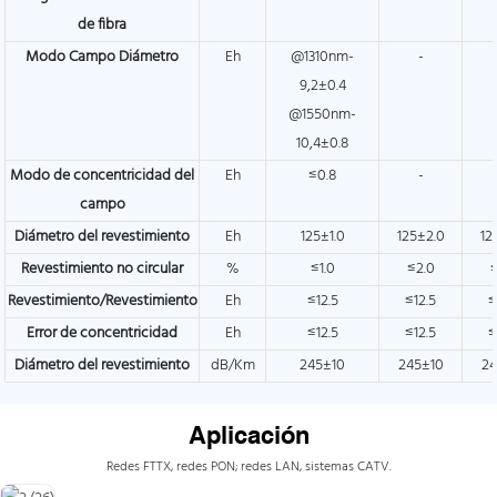
de fibra
Modo Campo Diámetro
Eh
@1310nm-
-
9,2±0.4
@1550nm-
10,4±0.8
Modo de concentricidad del
Eh
≤0.8
-
campo
Diámetro del revestimiento
Eh
125±1.0
125±2.0
12
Revestimiento no circular
%
≤1.0
≤2.0
Revestimiento/Revestimiento
Eh
≤12.5
≤12.5
≤
Error de concentricidad
Eh
≤12.5
≤12.5
≤
Diámetro del revestimiento
dB/Km
245±10
245±10
24
Aplicación
Redes FTTX, redes PON; redes LAN, sistemas CATV.