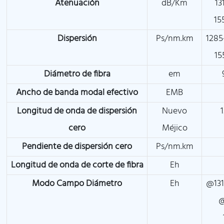
Atenuación
dB/Km
13
15
Dispersión
Ps/nm.km
1285
15
Diámetro de fibra
em
Ancho de banda modal efectivo
EMB
Longitud de onda de dispersión
Nuevo
cero
Méjico
Pendiente de dispersión cero
Ps/nm.km
Longitud de onda de corte de fibra
Eh
Modo Campo Diámetro
Eh
@131
@