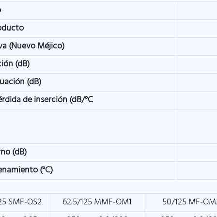
o
oducto
va (Nuevo Méjico)
ción (dB)
uación (dB)
érdida de inserción (dB/°C
rno (dB)
enamiento (°C)
25 SMF-OS2
62.5/125 MMF-OM1
50/125 MF-OM