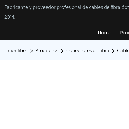
Fabricante y proveedor profesional de cables de fibra óp
2014.
Home
Pro
Unionfiber
Productos
Conectores de fibra
Cable