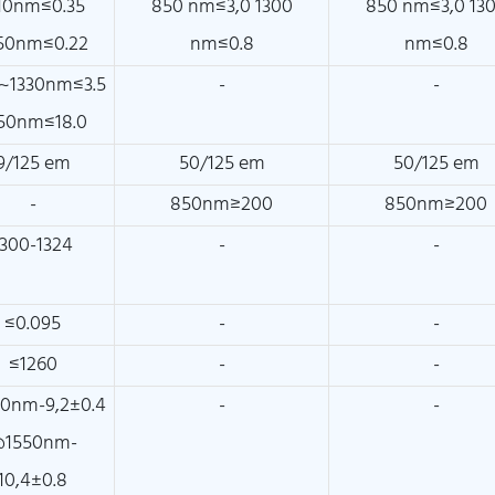
10nm≤0.35
850 nm≤3,0 1300
850 nm≤3,0 13
50nm≤0.22
nm≤0.8
nm≤0.8
~1330nm≤3.5
-
-
50nm≤18.0
9/125 em
50/125 em
50/125 em
-
850nm≥200
850nm≥200
1300-1324
-
-
≤0.095
-
-
≤1260
-
-
0nm-9,2±0.4
-
-
1550nm-
10,4±0.8