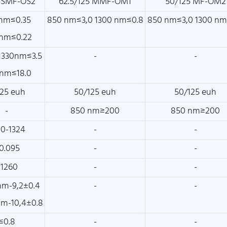
5 SMF-OS2
62.5/125 MMF-OM1
50/125 MF-OM2
0nm≤0.35
850 nm≤3,0 1300 nm≤0.8
850 nm≤3,0 1300 nm
nm≤0.22
 1330nm≤3.5
-
-
0nm≤18.0
125 euh
50/125 euh
50/125 euh
-
850 nm≥200
850 nm≥200
00-1324
-
-
0.095
-
-
≤1260
-
-
nm-9,2±0.4
-
-
m-10,4±0.8
≤0.8
-
-