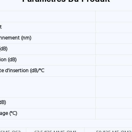
t
onnement (nm)
(dB)
ion (dB)
te d'insertion (dB/°C
dB)
age (°C)