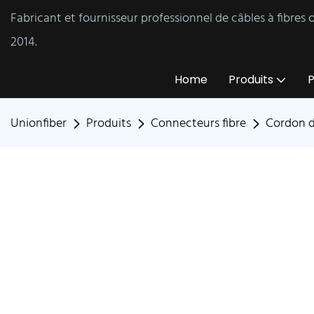
Fabricant et fournisseur professionnel de câbles à fibres
2014.
Home
Produits
P
Unionfiber
Produits
Connecteurs fibre
Cordon d