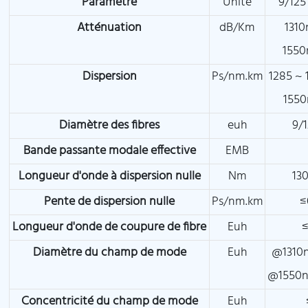
Paramètre
Unité
9/12
Atténuation
dB/Km
131
1550
Dispersion
Ps/nm.km
1285 ~
155
Diamètre des fibres
euh
9/
Bande passante modale effective
EMB
Longueur d'onde à dispersion nulle
Nm
13
Pente de dispersion nulle
Ps/nm.km
≤
Longueur d'onde de coupure de fibre
Euh
Diamètre du champ de mode
Euh
@1310
@1550n
Concentricité du champ de mode
Euh