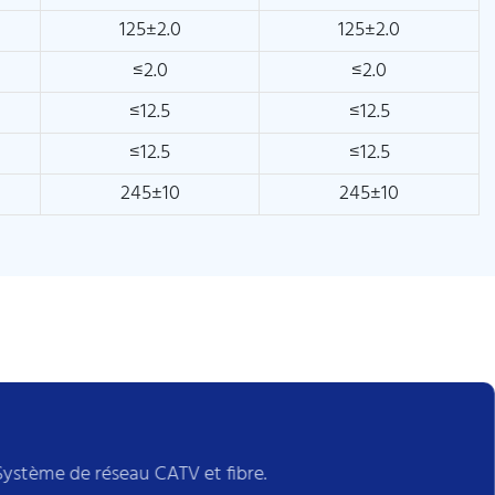
125±2.0
125±2.0
≤2.0
≤2.0
≤12.5
≤12.5
≤12.5
≤12.5
245±10
245±10
Système de réseau CATV et fibre.