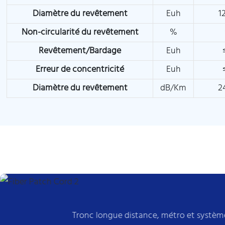
Diamètre du revêtement
Euh
1
Non-circularité du revêtement
%
Revêtement/Bardage
Euh
Erreur de concentricité
Euh
Diamètre du revêtement
dB/Km
2
Tronc longue distance, métro et système