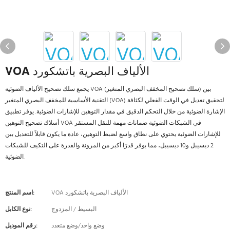
VOA الألياف البصرية باتشكورد
يجمع سلك تصحيح الألياف الضوئية VOA (سلك تصحيح المخفف البصري المتغير) بين
التقنية الأساسية للمخفف البصري المتغير (VOA) لتحقيق تعديل في الوقت الفعلي لكثافة
الإشارة الضوئية من خلال التحكم الدقيق في مقدار التوهين للإشارات الضوئية. يوفر تطبيق
أسلاك تصحيح التوهين VOA في الشبكات الضوئية ضمانات مهمة للنقل المستقر
للإشارات الضوئية يحتوي على نطاق واسع لضبط التوهين، عادة ما يكون قابلاً للتعديل بين
2 ديسيبل و10 ديسيبل، مما يوفر قدرًا أكبر من المرونة والقدرة على التكيف للشبكات
الضوئية.
VOA الألياف البصرية باتشكورد
اسم المنتج:
البسيط / المزدوج
نوع الكابل:
وضع واحد/وضع متعدد
رقم الموديل: