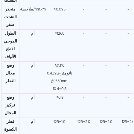
التشتت
-
-
-
≤0.095
ملاحظة/nm.km
منحدر
التشتت
صفر
-
-
-
≤1260
أم
الطول
الموجي
لقطع
الألياف
-
-
-
@1310
أم
وضع
نانومتر-9.2±0.4
مجال
@1550nm-
القطر
10.4±0.8
-
-
-
≤0.8
أم
وضع
تركيز
المجال
125±2.
125±2.0
125±2.0
125±1.0
أم
قطر
الكسوة