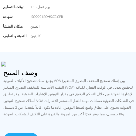
3-15 يوم عمل
وقت التسليم:
ISO9001,ROHS,CE,CPR
شهادة:
الصين
مكان المنشأ:
كارتون
التعبئة والتغليف:
وصف المنتج
يجمع سلك تصحيح الألياف الضوئية VOA (سلك تصحيح المخفف البصري المتغير) بين
التقنية الأساسية للمخفف البصري المتغير (VOA) لتحقيق تعديل في الوقت الفعلي لكثافة
الإشارة الضوئية من خلال التحكم الدقيق في مقدار التوهين للإشارات الضوئية. يوفر تطبيق
أسلاك تصحيح التوهين VOA في الشبكات الضوئية ضمانات مهمة للنقل المستقر للإشارات
الضوئية يحتوي على نطاق واسع لضبط التوهين، عادة ما يكون قابلاً للتعديل بين 2 ديسيبل
و10 ديسيبل، مما يوفر قدرًا أكبر من المرونة والقدرة على التكيف للشبكات الضوئية.