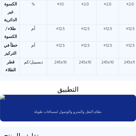
≤2.0
≤2.0
≤2.0
≤1.0
%
الكسوة
غير
الدائرية
≤12.5
≤12.5
≤12.5
≤12.5
أم
طلاء /
الكسوة
≤12.5
≤12.5
≤12.5
≤12.5
أم
خطأ في
التركيز
245±1
245±10
245±10
245±10
ديسيبل/كم
قطر
الطلاء
التطبيق
نظام النقل والمترو والوصول لمسافات طويلة.
تغليف المنتج