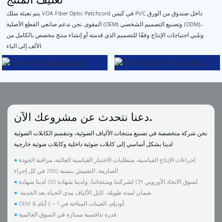
يتم تعبئة سلك VOA Fiber Optic Patchcord في كيس PVC داخل صندوق من الورق
المقوى.
نحن ندعم صانعي القطع الأصلية (OEM) وتصنيع التصميم الشخصي (ODM)،
ونلبي احتياجات الإنتاج وفقًا للتصميم الذي قدمته أو إنشاء منتج مخصص بالكامل من
الألف إلى الياء.
دعنا نتحدث عن مشروعك الآن.
نحن شركة متخصصة في تصنيع منتجات الألياف الضوئية، وتنقسم الكابلات الضوئية
لدينا بشكل أساسي إلى كابلات ضوئية داخلية وكابلات ضوئية خارجية
إجراءات الإنتاج القياسية، متطلبات الاختبار القياسية العالية، مراقبة الجودة
●
الصارمة، التفتيش بنسبة 100٪ في كل إجراء.
لدينا شهادة ISO لشركتنا ومنتجاتنا، ولدينا شهادة CPI لسوق الاتحاد الأوروبي.
●
ضمان لمدة طويلة، كابل الألياف مدى الحياة بعد الخدمة.
●
OEM & أوديإم، العينات المتاحة في 1 ~ 3 أيام.
●
قدرة تنافسية ممتازة في السوق العالمية.
●