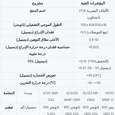
المؤشرات الفنية
مشروع
VOA الألياف البصرية
اسم المنتج
باتشكورد
1310±30&1550±30
الطول الموجي التشغيلي (نانومتر)
<0.9 (مع الموصلات)
فقدان الإدراج (ديسيبل)
0.9-50
الأعلى نطاق التوهين (ديسيبل)
<0.005
حساسية فقدان درجة حرارة الإدراج (ديسيبل/
درجة مئوية
<0.15 (<15dالتخفيف)
PDL (ديسيبل)
<0.25 (16 ~ 50 ديسيبل)
>45 (UPC)
تعويض الخساره (ديسيبل)
-40 ~+85
درجة حرارة التخزين (°C)
50/125
50/125 MF-
62.5/125
9/125 SMF-
Uنيت
المعلمة
OS2
MMF-OM1
OM2
MMF-O
850 نانومتر
850 نانومتر
850 نانومتر
1310 نانومتر
ديسيبل/كم
توهين
≥0.35
≥3.0 1300
≥3.0 1300
≥3.0 1300