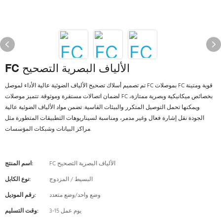
FC الألياف البصرية التصحيح
تم تصميم أسلاك تصحيح الألياف الضوئية عالية الأداء لموصل FC بموصلات FC قوية ومتينة
لضمان اتصالات مستقرة وموثوقة. تتميز موصلات FC بخصائص ميكانيكية وبصرية ممتازة،
ويمكنها تحمل التوصيل المتكرر والبيئات القاسية. تضمن مواد الألياف الضوئية عالية
الجودة نقل إشارة فعال وغير مدمر، ومناسبة لسيناريوهات التطبيقات المتطورة مثل
مراكز البيانات وشبكات المؤسسات.
FC الألياف البصرية التصحيح
اسم المنتج:
البسيط / المزدوج
نوع الكابل:
وضع واحد/وضع متعدد
رقم الموديل:
3-15 يوم عمل
وقت التسليم: