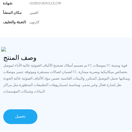
ISO9001,ROHS,CE,CPR
شهادة:
الصين
مكان المنشأ:
كارتون
التعبئة والتغليف:
وصف المنتج
تم تصميم أسلاك تصحيح الألياف الضوئية عالية الأداء لموصل FC بموصلات FC قوية ومتينة
لضمان اتصالات مستقرة وموثوقة. تتميز موصلات FC بخصائص ميكانيكية وبصرية ممتازة،
ويمكنها تحمل التوصيل المتكرر والبيئات القاسية. تضمن مواد الألياف الضوئية عالية الجودة
نقل إشارة فعال وغير مدمر، ومناسبة لسيناريوهات التطبيقات المتطورة مثل مراكز
البيانات وشبكات المؤسسات.
تحميل