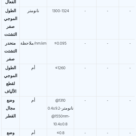
الفعال
-
-
-
1300-1324
نانومتر
الطول
الموجي
صفر
التشتت
-
-
-
≤0.095
ملاحظة/nm.km
منحدر
التشتت
صفر
-
-
-
≤1260
أم
الطول
الموجي
لقطع
الألياف
-
-
-
@1310
أم
وضع
نانومتر-9.2±0.4
مجال
@1550nm-
القطر
10.4±0.8
-
-
-
≤0.8
أم
وضع