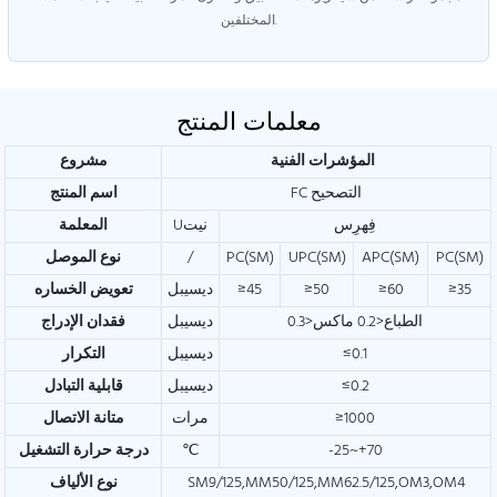
المختلفين.
معلمات المنتج
المؤشرات الفنية
مشروع
FC التصحيح
اسم المنتج
فِهرِس
Uنيت
المعلمة
PC(SM)
APC(SM)
UPC(SM)
PC(SM)
/
نوع الموصل
≥35
≥60
≥50
≥45
ديسيبل
تعويض الخساره
الطباع<0.2 ماكس<0.3
ديسيبل
فقدان الإدراج
≤0.1
ديسيبل
التكرار
≤0.2
ديسيبل
قابلية التبادل
≥1000
مرات
متانة الاتصال
-25~+70
℃
درجة حرارة التشغيل
SM9/125,MM50/125,MM62.5/125,OM3,OM4
نوع الألياف