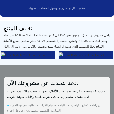
نظام النقل والمترو والوصول لمسافات طويلة.
تغليف المنتج
يتم تعبئة FC Fiber Optic Patchcord في كيس PVC داخل صندوق من الورق المقوى. نحن
ندعم صانعي القطع الأصلية (OEM) وتصنيع التصميم الشخصي (ODM)، ونلبي احتياجات
الإنتاج وفقًا للتصميم الذي قدمته أو إنشاء منتج مخصص بالكامل من الألف إلى الياء.
دعنا نتحدث عن مشروعك الآن.
نحن شركة متخصصة في تصنيع منتجات الألياف الضوئية، وتنقسم الكابلات الضوئية
لدينا بشكل أساسي إلى كابلات ضوئية داخلية وكابلات ضوئية خارجية
إجراءات الإنتاج القياسية، متطلبات الاختبار القياسية العالية، مراقبة الجودة
●
الصارمة، التفتيش بنسبة 100٪ في كل إجراء.