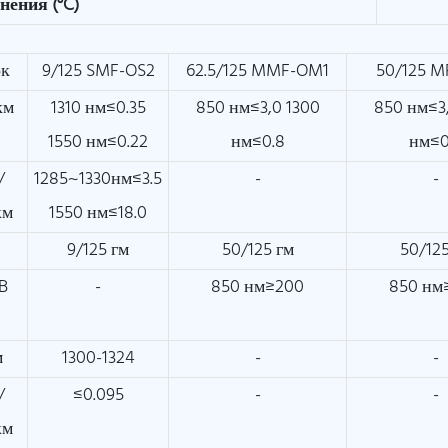
нения (°C)
ок
9/125 SMF-OS2
62.5/125 MMF-OM1
50/125 
км
1310 нм≤0.35
850 нм≤3,0 1300
850 нм≤3
1550 нм≤0.22
нм≤0.8
нм≤0
/
1285~1330нм≤3.5
-
-
км
1550 нм≤18.0
м
9/125 гм
50/125 гм
50/125
B
-
850 нм≥200
850 нм
м
1300-1324
-
-
/
≤0.095
-
-
км