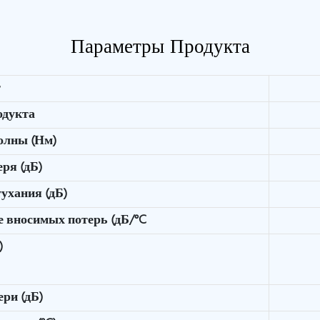
Параметры Продукта
т
одукта
олны (Нм)
ря (дБ)
ухания (дБ)
е вносимых потерь (дБ/°C
)
ри (дБ)