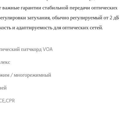
т важные гарантии стабильной передачи оптических
егулировки затухания, обычно регулируемый от 2 дБ
кость и адаптируемость для оптических сетей.
тический патчкорд VOA
лекс
жим / многорежимный
ней
CE,CPR