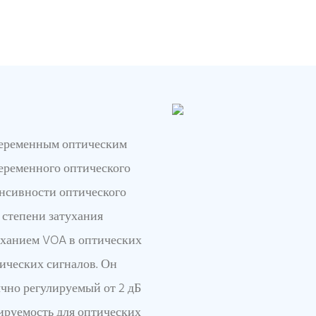
переменным оптическим
переменного оптического
енсивности оптического
 степени затухания
уханием VOA в оптических
ических сигналов. Он
чно регулируемый от 2 дБ
тируемость для оптических