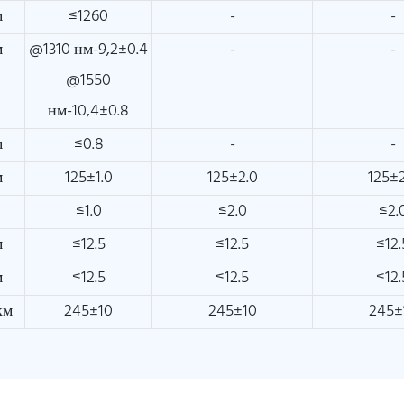
м
≤1260
-
-
м
@1310 нм-9,2±0.4
-
-
@1550
нм-10,4±0.8
м
≤0.8
-
-
м
125±1.0
125±2.0
125±2
≤1.0
≤2.0
≤2.
м
≤12.5
≤12.5
≤12.
м
≤12.5
≤12.5
≤12.
км
245±10
245±10
245±