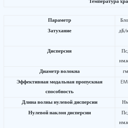
Температура хра
Параметр
Бл
Затухание
дБ/
Дисперсия
Пс
нм.
Диаметр волокна
г
Эффективная модальная пропускная
EM
способность
Длина волны нулевой дисперсии
Н
Нулевой наклон дисперсии
Пс
нм.