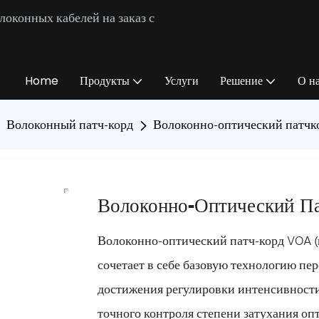
оконных кабелей на заказ с
Home
Продукты
Услуги
Решение
О н
Волоконный патч-корд
Волоконно-оптический патчк
Волоконно-Оптический П
Волоконно-оптический патч-корд VOA (
сочетает в себе базовую технологию пе
достижения регулировки интенсивности 
точного контроля степени затухания оп