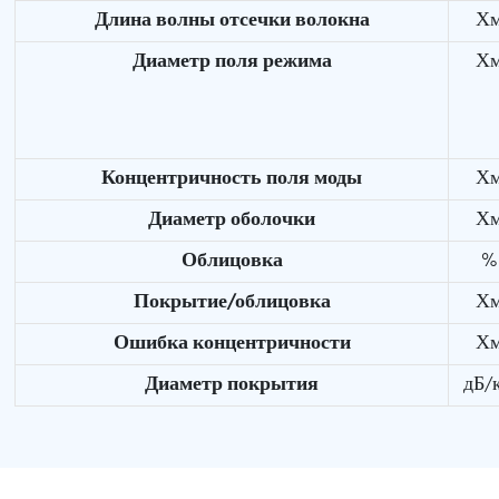
Длина волны отсечки волокна
Х
Диаметр поля режима
Х
Концентричность поля моды
Х
Диаметр оболочки
Х
Облицовка
%
Покрытие/облицовка
Х
Ошибка концентричности
Х
Диаметр покрытия
дБ/