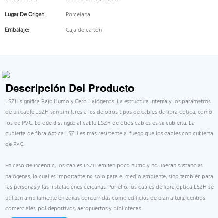
Lugar De Origen:
Porcelana
Embalaje:
Caja de cartón
Descripción Del Producto
LSZH significa Bajo Humo y Cero Halógenos. La estructura interna y los parámetros
de un cable LSZH son similares a los de otros tipos de cables de fibra óptica, como
los de PVC. Lo que distingue al cable LSZH de otros cables es su cubierta. La
cubierta de fibra óptica LSZH es más resistente al fuego que los cables con cubierta
de PVC.
En caso de incendio, los cables LSZH emiten poco humo y no liberan sustancias
halógenas, lo cual es importante no solo para el medio ambiente, sino también para
las personas y las instalaciones cercanas. Por ello, los cables de fibra óptica LSZH se
utilizan ampliamente en zonas concurridas como edificios de gran altura, centros
comerciales, polideportivos, aeropuertos y bibliotecas.