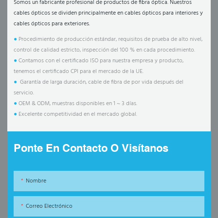
Somos un fabricante profesional de productos de fibra óptica. Nuestros
cables ópticos se dividen principalmente en cables ópticos para interiores y
cables ópticos para exteriores.
●
Procedimiento de producción estándar, requisitos de prueba de alto nivel,
control de calidad estricto, inspección del 100 % en cada procedimiento.
●
Contamos con el certificado ISO para nuestra empresa y producto,
tenemos el certificado CPI para el mercado de la UE.
●
Garantía de larga duración, cable de fibra de por vida después del
servicio.
●
OEM & ODM, muestras disponibles en 1 ~ 3 días.
●
Excelente competitividad en el mercado global.
Ponte En Contacto O Visítanos
Nombre
Correo Electrónico