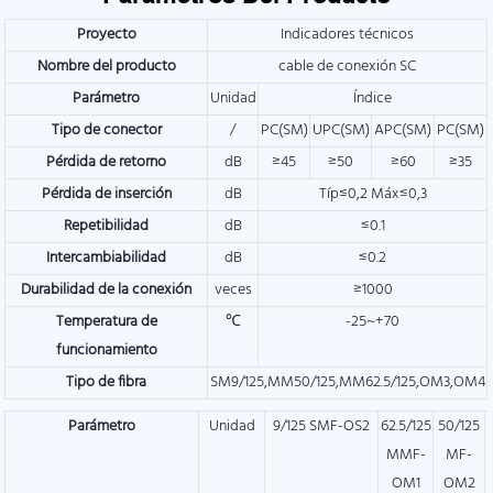
Proyecto
Indicadores técnicos
Nombre del producto
cable de conexión SC
Parámetro
Unidad
Índice
Tipo de conector
/
PC(SM)
UPC(SM)
APC(SM)
PC(SM)
Pérdida de retorno
dB
≥45
≥50
≥60
≥35
Pérdida de inserción
dB
Típ≤0,2 Máx≤0,3
Repetibilidad
dB
≤0.1
Intercambiabilidad
dB
≤0.2
Durabilidad de la conexión
veces
≥1000
Temperatura de
℃
-25~+70
funcionamiento
Tipo de fibra
SM9/125,MM50/125,MM62.5/125,OM3,OM4
Parámetro
Unidad
9/125 SMF-OS2
62.5/125
50/125
MMF-
MF-
OM1
OM2