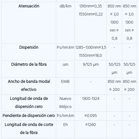
Atenuación
dB/km
1310nm≤0,35
850 nm
850 nm
1550nm≤0,22
≤ 3,0
≤ 3,0
1300
1300
nm ≤
nm ≤
0,8
0,8
Dispersión
Ps/nm.km
1285~1330nm≤3,5
-
-
1550nm≤18,0
Diámetro de la fibra
um
9/125 µm
50/125
50/125
µm
µm
Ancho de banda modal
EMB
-
850 nm
850 nm
efectivo
≥ 200
≥ 200
Longitud de onda de
Nuevo
1300-1324
-
-
dispersión cero
Méjico
Pendiente de dispersión cero
Ps/nm.km
≤0.095
-
-
Longitud de onda de corte
Eh
≤1260
-
-
de la fibra