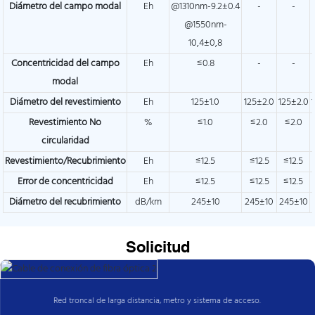
Diámetro del campo modal
Eh
@1310nm-9.2±0.4
-
-
@1550nm-
10,4±0,8
Concentricidad del campo
Eh
≤0.8
-
-
modal
Diámetro del revestimiento
Eh
125±1.0
125±2.0
125±2.0
Revestimiento No
%
≤1.0
≤2.0
≤2.0
circularidad
Revestimiento/Recubrimiento
Eh
≤12.5
≤12.5
≤12.5
Error de concentricidad
Eh
≤12.5
≤12.5
≤12.5
Diámetro del recubrimiento
dB/km
245±10
245±10
245±10
Solicitud
Red troncal de larga distancia, metro y sistema de acceso.