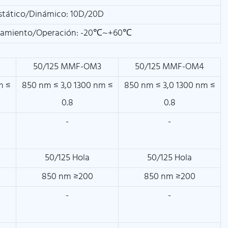
stático/Dinámico: 10D/20D
amiento/Operación: -20℃~+60℃
50/125 MMF-OM3
50/125 MMF-OM4
m ≤
850 nm ≤ 3,0 1300 nm ≤
850 nm ≤ 3,0 1300 nm ≤
0.8
0.8
-
-
50/125 Hola
50/125 Hola
850 nm ≥200
850 nm ≥200
-
-