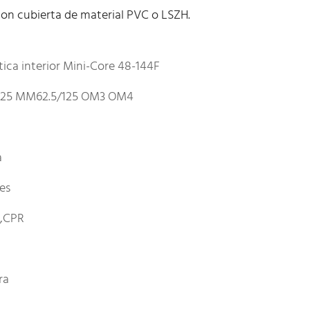
con cubierta de material PVC o LSZH.
tica interior Mini-Core 48-144F
25 MM62.5/125 OM3 OM4
a
les
E,CPR
ra