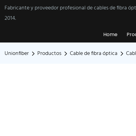
Fabricante y proveedor profesional de cables de fibra óp
2014.
Home
Pro
Unionfiber
Productos
Cable de fibra óptica
Cabl