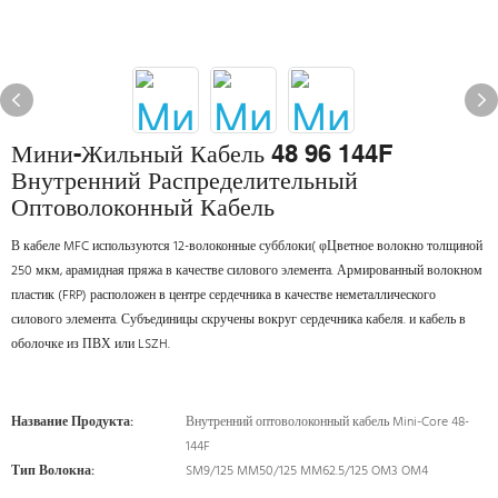
Мини-Жильный Кабель 48 96 144F
Внутренний Распределительный
Оптоволоконный Кабель
В кабеле MFC используются 12-волоконные субблоки( φЦветное волокно толщиной
250 мкм, арамидная пряжа в качестве силового элемента. Армированный волокном
пластик (FRP) расположен в центре сердечника в качестве неметаллического
силового элемента. Субъединицы скручены вокруг сердечника кабеля. и кабель в
оболочке из ПВХ или LSZH.
Название Продукта:
Внутренний оптоволоконный кабель Mini-Core 48-
144F
Тип Волокна:
SM9/125 MM50/125 MM62.5/125 OM3 OM4