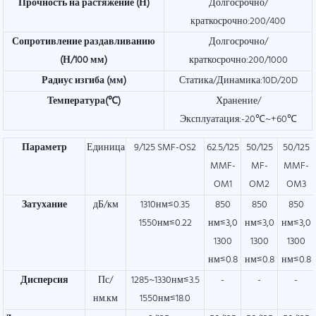
Прочность на растяжение (Н)
Долгосрочно/
краткосрочно:200/400
Сопротивление раздавливанию
Долгосрочно/
(Н/100 мм)
краткосрочно:200/1000
Радиус изгиба (мм)
Статика/Динамика:10D/20D
Температура(℃)
Хранение/
Эксплуатация:-20℃~+60℃
Параметр
Единица
9/125 SMF-OS2
62.5/125
50/125
50/125
MMF-
MF-
MMF-
OM1
OM2
OM3
Затухание
дБ/км
1310нм≤0.35
850
850
850
1550нм≤0.22
нм≤3,0
нм≤3,0
нм≤3,0
1300
1300
1300
нм≤0.8
нм≤0.8
нм≤0.8
Дисперсия
Пс/
1285~1330нм≤3.5
-
-
-
нм.км
1550нм≤18.0