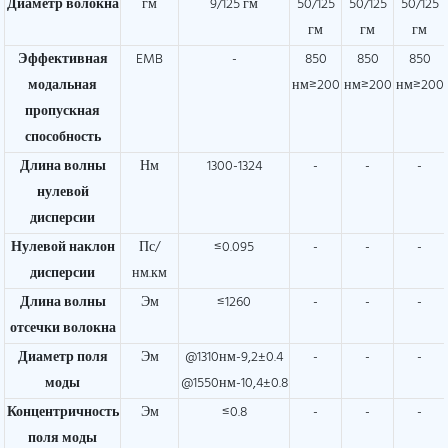
Диаметр волокна
гм
9/125 гм
50/125
50/125
50/125
гм
гм
гм
Эффективная
EMB
-
850
850
850
модальная
нм≥200
нм≥200
нм≥200
пропускная
способность
Длина волны
Нм
1300-1324
-
-
-
нулевой
дисперсии
Нулевой наклон
Пс/
≤0.095
-
-
-
дисперсии
нм.км
Длина волны
Эм
≤1260
-
-
-
отсечки волокна
Диаметр поля
Эм
@1310нм-9,2±0.4
-
-
-
моды
@1550нм-10,4±0.8
Концентричность
Эм
≤0.8
-
-
-
поля моды