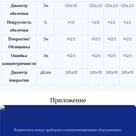
Диаметр
Эм
125±1.0
125±2.0
125±2.0
125±2.0
оболочки
Некруглость
%
≤1.0
≤2.0
≤2.0
≤2.0
оболочки
Покрытие/
Эм
≤12.5
≤12.5
≤12.5
≤12.5
Облицовка
Ошибка
Эм
≤12.5
≤12.5
≤12.5
≤12.5
концентричности
Диаметр
дБ/км
245±10
245±10
245±10
245±10
покрытия
Приложение
Взаимосвязь между приборами и коммуникационным оборудованием.