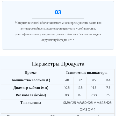
03
Материал внешней оболочки имеет много преимуществ, таких как
антикоррозийность, водонепроницаемость, устойчивость к
ультрафиолетовому излучению, огнестойкость и безопасность для
окружающей среды и т. д.
Параметры Продукта
Проект
Технические индикаторы
Количество волокон (F)
48
72
96
144
Диаметр кабеля (мм)
10.5
12.5
14.5
17.5
Вес кабеля (кг/км)
90
145
200
315
Тип волокна
SM9/125 MM50/125 MM62.5/125
OM3 OM4