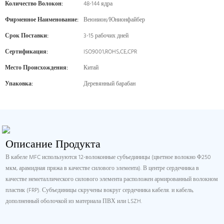
Количество Волокон:
48-144 ядра
Фирменное Наименование:
Веюнион/Юнионфайбер
Срок Поставки:
3-15 рабочих дней
Сертификация:
ISO9001,ROHS,CE,CPR
Место Происхождения:
Китай
Упаковка:
Деревянный барабан
Описание Продукта
В кабеле MFC используются 12-волоконные субъединицы (цветное волокно Φ250
мкм, арамидная пряжа в качестве силового элемента). В центре сердечника в
качестве неметаллического силового элемента расположен армированный волокном
пластик (FRP). Субъединицы скручены вокруг сердечника кабеля. и кабель,
дополненный оболочкой из материала ПВХ или LSZH.