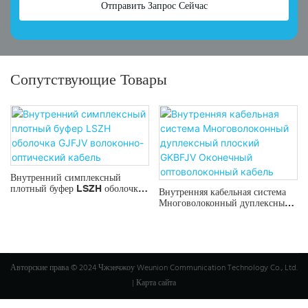
Отправить Запрос Сейчас
Сопутствующие Товары
Внутренний симплексный
плотный буфер LSZH оболочка
Внутренняя кабельная система
GJFJV волоконно-оптический
Многоволоконный дуплексный
кабель
плоский GKBFJV Оконечный
оптоволоконный кабель
Авторские права © 2024 Чжэнчжоу Weunion Communication Technology Co., Ltd.
|
Карта сайта