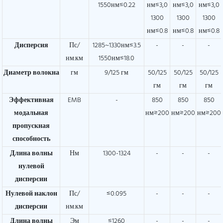
1550нм≤0.22
нм≤3,0
нм≤3,0
нм≤3,0
1300
1300
1300
нм≤0.8
нм≤0.8
нм≤0.8
Дисперсия
Пс/
1285~1330нм≤3.5
-
-
-
нм.км
1550нм≤18.0
Диаметр волокна
гм
9/125 гм
50/125
50/125
50/125
гм
гм
гм
Эффективная
EMB
-
850
850
850
модальная
нм≥200
нм≥200
нм≥200
пропускная
способность
Длина волны
Нм
1300-1324
-
-
-
нулевой
дисперсии
Нулевой наклон
Пс/
≤0.095
-
-
-
дисперсии
нм.км
Длина волны
Эм
≤1260
-
-
-