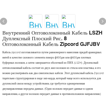
Внутренний Оптоволоконный Кабель LSZH
Дуплексный Плоский Рис. 8
Оптоволоконный Кабель Zipcord GJFJBV
Кабель zipcord изготавливается путем равномерного нанесения прядей арамидных
нитей в качестве силового элемента поверх ф900μм или ф600μм плотных
буферных волокон, а затем завершается оболочкой из ПВХ (LSZH). Дуплексный
оптоволоконный кабель состоит из двух жил волокон из стекла или пластика, и его
можно рассматривать как два симплексных кабеля. Этот дуплексный кабель Zipcord
тщательно структурирован в виде зип-корда, который чаще всего используется для
дуплексной связи между устройствами, где требуется одновременная
двунаправленная передача данных. (Одно волокно передает данные в одном
направлении, а другое волокно передает данные в противоположном направлении.)