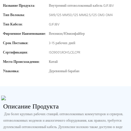
Название Продукта:
Внутренний оптоволоконный кабель GJFJBV
Тип Волокна:
SM9/125 MM50/125 MM62.5/125 OM3 OM4
Тип Кабеля:
GJFJBV
Фирменное Наименование:
Веюнион/Юнионфайбер
Срок Поставки:
3-15 рабочих дней
Сертификация:
ISO9001,ROHS,CE,CPR
Место Происхождения:
Китай
Упаковка:
Деревянный барабан
Описание Продукта
Для более крупных рабочих станций, оптоволоконных коммутаторов и серверов,
оптоволоконных модемов и аналогичного оборудования, как правило, требуется
дуплексный оптоволоконный кабель. Дуплексное волокно также доступно в виде