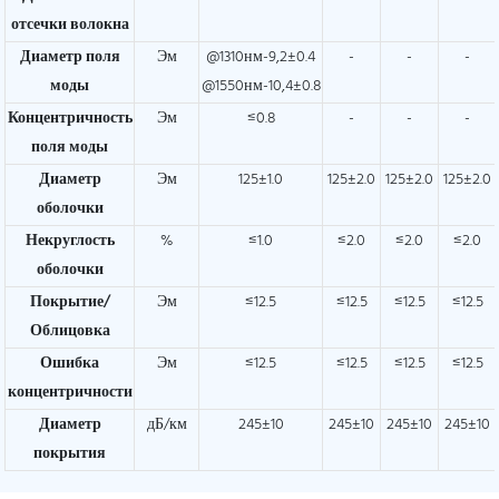
отсечки волокна
Диаметр поля
Эм
@1310нм-9,2±0.4
-
-
-
моды
@1550нм-10,4±0.8
Концентричность
Эм
≤0.8
-
-
-
поля моды
Диаметр
Эм
125±1.0
125±2.0
125±2.0
125±2.0
оболочки
Некруглость
%
≤1.0
≤2.0
≤2.0
≤2.0
оболочки
Покрытие/
Эм
≤12.5
≤12.5
≤12.5
≤12.5
Облицовка
Ошибка
Эм
≤12.5
≤12.5
≤12.5
≤12.5
концентричности
Диаметр
дБ/км
245±10
245±10
245±10
245±10
покрытия