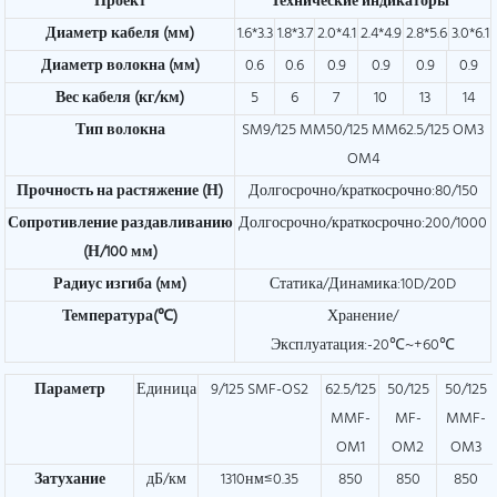
Проект
Технические индикаторы
Диаметр кабеля (мм)
1.6*3.3
1.8*3.7
2.0*4.1
2.4*4.9
2.8*5.6
3.0*6.1
Диаметр волокна (мм)
0.6
0.6
0.9
0.9
0.9
0.9
Вес кабеля (кг/км)
5
6
7
10
13
14
Тип волокна
SM9/125 MM50/125 MM62.5/125 OM3
OM4
Прочность на растяжение (Н)
Долгосрочно/краткосрочно:80/150
Сопротивление раздавливанию
Долгосрочно/краткосрочно:200/1000
(Н/100 мм)
Радиус изгиба (мм)
Статика/Динамика:10D/20D
Температура(℃)
Хранение/
Эксплуатация:-20℃~+60℃
Параметр
Единица
9/125 SMF-OS2
62.5/125
50/125
50/125
MMF-
MF-
MMF-
OM1
OM2
OM3
Затухание
дБ/км
1310нм≤0.35
850
850
850