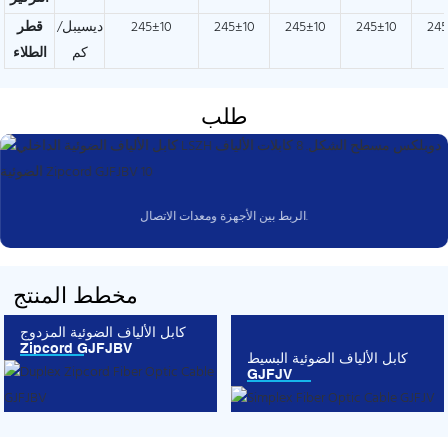
245
245±10
245±10
245±10
245±10
ديسيبل/
قطر
كم
الطلاء
طلب
الربط بين الأجهزة ومعدات الاتصال.
مخطط المنتج
كابل الألياف الضوئية المزدوج
Zipcord GJFJBV
كابل الألياف الضوئية البسيط
GJFJV