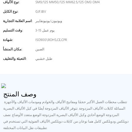
SM9/125 MM50/125 MM62.5/125 OM3 OM4
نوع الألياف:
GJFJBV
نوع الكابل:
ويونيون/يونيونفايبر
اسم العلامة التجارية:
3-15 يوم عمل
وقت التسليم:
ISO9001,ROHS,CE,CPR
شهادة:
الصين
مكان المنشأ:
طبل خشبي
التعبئة والتغليف:
وصف المنتج
تتطلب محطات العمل الأكبر حجمًا ومفاتيح الألياف والخوادم ومودمات الألياف والأجهزة
المماثلة كابلات الألياف المزدوجة. تتوفر الألياف المزدوجة أيضًا في كبل الألياف البصرية
المزدوجة الوضع أحادي وكبل الألياف البصرية المزدوجة الوضع متعدد الأوضاع. نصف
دوبلكس ودوبلكس كامل هما نوعان من كابلات دوبلكس الألياف الضوئية التي تستخدم في
تطبيقات نقل البيانات المختلفة.