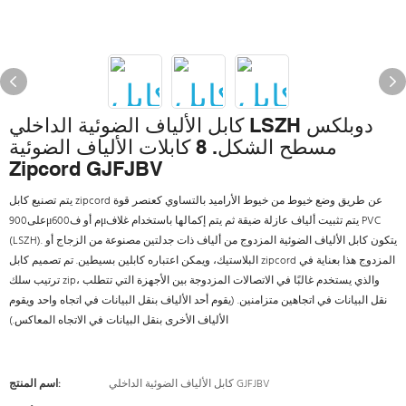
كابل الألياف الضوئية الداخلي LSZH دوبلكس
مسطح الشكل. 8 كابلات الألياف الضوئية
Zipcord GJFJBV
يتم تصنيع كابل zipcord عن طريق وضع خيوط من خيوط الأراميد بالتساوي كعنصر قوة
على900μم أو ف600μيتم تثبيت ألياف عازلة ضيقة ثم يتم إكمالها باستخدام غلاف PVC
(LSZH). يتكون كابل الألياف الضوئية المزدوج من ألياف ذات جدلتين مصنوعة من الزجاج أو
البلاستيك، ويمكن اعتباره كابلين بسيطين. تم تصميم كابل zipcord المزدوج هذا بعناية في
ترتيب سلك zip، والذي يستخدم غالبًا في الاتصالات المزدوجة بين الأجهزة التي تتطلب
نقل البيانات في اتجاهين متزامنين. (يقوم أحد الألياف بنقل البيانات في اتجاه واحد ويقوم
الألياف الأخرى بنقل البيانات في الاتجاه المعاكس.)
كابل الألياف الضوئية الداخلي GJFJBV
اسم المنتج: