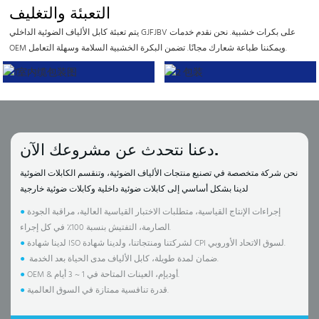
التعبئة والتغليف
يتم تعبئة كابل الألياف الضوئية الداخلي GJFJBV على بكرات خشبية. نحن نقدم خدمات
OEM ويمكننا طباعة شعارك مجانًا. تضمن البكرة الخشبية السلامة وسهلة التعامل.
دعنا نتحدث عن مشروعك الآن.
نحن شركة متخصصة في تصنيع منتجات الألياف الضوئية، وتنقسم الكابلات الضوئية
لدينا بشكل أساسي إلى كابلات ضوئية داخلية وكابلات ضوئية خارجية
إجراءات الإنتاج القياسية، متطلبات الاختبار القياسية العالية، مراقبة الجودة
●
الصارمة، التفتيش بنسبة 100٪ في كل إجراء.
لدينا شهادة ISO لشركتنا ومنتجاتنا، ولدينا شهادة CPI لسوق الاتحاد الأوروبي.
●
ضمان لمدة طويلة، كابل الألياف مدى الحياة بعد الخدمة.
●
OEM & أوديإم، العينات المتاحة في 1 ~ 3 أيام.
●
قدرة تنافسية ممتازة في السوق العالمية.
●