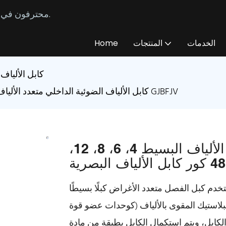
محترفون في تصنيع وتوريد كابلات الألياف الضوئية المخصصة منذ عام 2014.
الخدمات
المنتجات
Home
كابل الألياف
كابل الألياف الضوئية الداخلي متعدد الألياف البسيط 4، 6، 8، 12، 24، 36، 48 كور كابل الألياف البصرية GJBFJV
كابل الألياف الضوئية الداخلي متعدد الألياف البسيط 4، 6، 8، 12،
 كبل الفصل متعدد الأغراض كبلًا بسيطًا (φ900μم من الألياف العازلة الضيقة، وخيوط الأراميد
كوحدات عضو قوة) كما يتم إرسالها، يقع البلاستيك المقوى بالألياف (FRP) في وسط القلب كعضو قوة غير
ل، ويتم استكمال الكابل بطبقة من مادة PVC أو