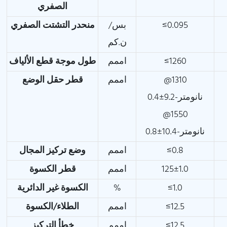
الصفري
≤0.095
بس/
منحدر التشتت الصفري
ن.كم
≤1260
اممم
طول موجة قطع الألياف
@1310
اممم
قطر حقل الوضع
نانومتر-9.2±0.4
@1550
نانومتر-10.4±0.8
≤0.8
اممم
وضع تركيز المجال
125±1.0
اممم
قطر الكسوة
≤1.0
%
الكسوة غير الدائرية
≤12.5
اممم
الطلاء/الكسوة
≤12.5
اممم
خطأ التركيز