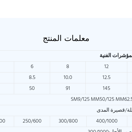
معلمات المنتج
6
8
12
8.5
10.0
12.5
50
91
145
SM9/125 MM50/125 MM62.
ة/قصيرة المدى
00
250/600
300/800
400/1000