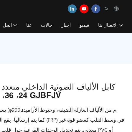
الاتصال بنا
فيديو
أخبار
حالات
عنا
الحل
24، 36، 48 كور كابل الألياف البصرية GJBFJV
يستخدم
معدني. يتم تجديل الوحدات الفرعية حول قلب الكاب