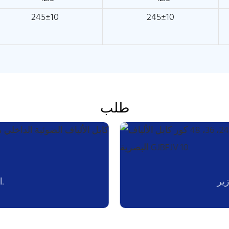
245±10
245±10
طلب
الربط بين الأجهزة ومعدات الاتصال.