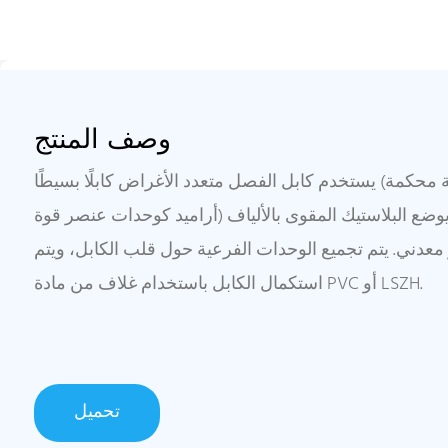
وصف المنتج
يستخدم كابل الفصل متعدد الأغراض كابلًا بسيطًا (ألياف عازلة محكمة Φ900μm وخيوط
أراميد كوحدات عنصر قوة) كعنصر أساسي، ويوضع البلاستيك المقوى بالألياف (FRP) في
دني. يتم تجميع الوحدات الفرعية حول قلب الكابل، ويتم
استكمال الكابل باستخدام غلاف من مادة PVC أو LSZH.
تحميل