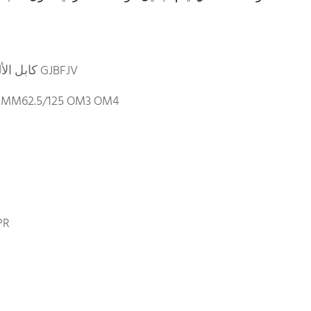
كابل الألياف الضوئية الداخلي GJBFJV
 MM62.5/125 OM3 OM4
PR