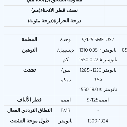
مقاومة السحق (ن/100 مم)
نصف قطر الانحناء(مم)
درجة الحرارة(درجة مئوية)
9/125 SMF-OS2
وحدة
المعلمة
3.0 1300 نانومتر
1310 نانومتر ≤ 0.35
ديسيبل/
التوهين
1550 نانومتر ≤ 0.22
كم
1285~1330 نانومتر
بس/
تشتت
≤3.5
ن.كم
1550 نانومتر ≤ 18.0
اممم9/125
اممم
قطر الألياف
-
EMB
النطاق الترددي الفعال
1300-1324
نانومتر
طول موجة التشتت