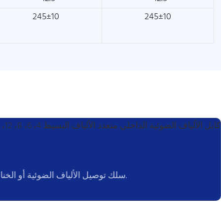
245±10
245±10
سلك توصيل الألياف الضوئية أو الخنازير.