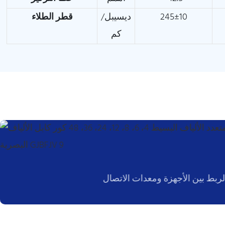
245±10
ديسيبل/
قطر الطلاء
كم