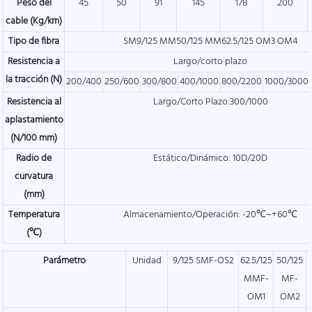
Peso del
45
50
91
145
178
200
cable (Kg/km)
Tipo de fibra
SM9/125 MM50/125 MM62.5/125 OM3 OM4
Resistencia a
Largo/corto plazo
la tracción (N)
200/400
250/600
300/800
400/1000
800/2200
1000/3000
Resistencia al
Largo/Corto Plazo:300/1000
aplastamiento
(N/100 mm)
Radio de
Estático/Dinámico: 10D/20D
curvatura
(mm)
Temperatura
Almacenamiento/Operación: -20℃~+60℃
(℃)
Parámetro
Unidad
9/125 SMF-OS2
62.5/125
50/125
MMF-
MF-
OM1
OM2