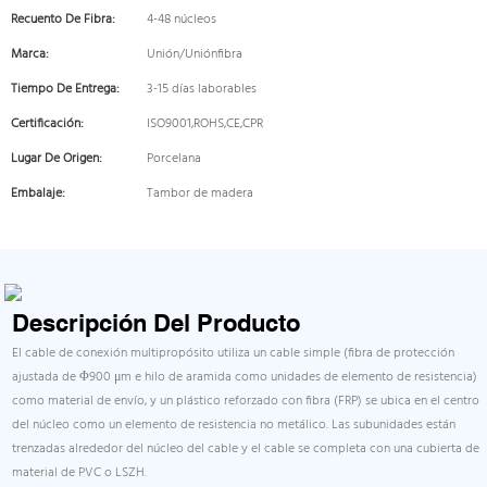
Recuento De Fibra:
4-48 núcleos
Marca:
Unión/Uniónfibra
Tiempo De Entrega:
3-15 días laborables
Certificación:
ISO9001,ROHS,CE,CPR
Lugar De Origen:
Porcelana
Embalaje:
Tambor de madera
Descripción Del Producto
El cable de conexión multipropósito utiliza un cable simple (fibra de protección
ajustada de Φ900 μm e hilo de aramida como unidades de elemento de resistencia)
como material de envío, y un plástico reforzado con fibra (FRP) se ubica en el centro
del núcleo como un elemento de resistencia no metálico. Las subunidades están
trenzadas alrededor del núcleo del cable y el cable se completa con una cubierta de
material de PVC o LSZH.