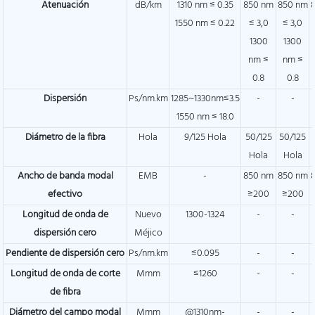
Atenuación
dB/km
1310 nm ≤ 0.35
850 nm
850 nm
1550 nm ≤ 0.22
≤ 3,0
≤ 3,0
1300
1300
nm ≤
nm ≤
0.8
0.8
Dispersión
Ps/nm.km
1285~1330nm≤3.5
-
-
1550 nm ≤ 18.0
Diámetro de la fibra
Hola
9/125 Hola
50/125
50/125
Hola
Hola
Ancho de banda modal
EMB
-
850 nm
850 nm
efectivo
≥200
≥200
Longitud de onda de
Nuevo
1300-1324
-
-
dispersión cero
Méjico
Pendiente de dispersión cero
Ps/nm.km
≤0.095
-
-
Longitud de onda de corte
Mmm
≤1260
-
-
de fibra
Diámetro del campo modal
Mmm
@1310nm-
-
-