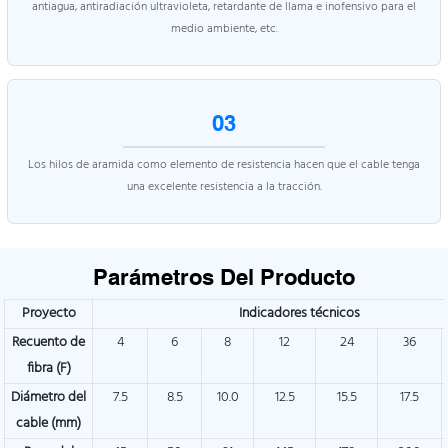
antiagua, antiradiación ultravioleta, retardante de llama e inofensivo para el
medio ambiente, etc.
03
Los hilos de aramida como elemento de resistencia hacen que el cable tenga
una excelente resistencia a la tracción.
Parámetros Del Producto
Proyecto
Indicadores técnicos
Recuento de
4
6
8
12
24
36
fibra (F)
Diámetro del
7.5
8.5
10.0
12.5
15.5
17.5
cable (mm)