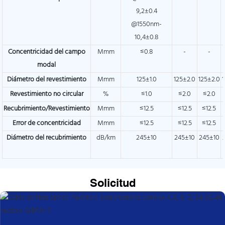
9,2±0.4
@1550nm-
10,4±0.8
Concentricidad del campo
Mmm
≤0.8
-
-
modal
Diámetro del revestimiento
Mmm
125±1.0
125±2.0
125±2.0
Revestimiento no circular
%
≤1.0
≤2.0
≤2.0
Recubrimiento/Revestimiento
Mmm
≤12.5
≤12.5
≤12.5
Error de concentricidad
Mmm
≤12.5
≤12.5
≤12.5
Diámetro del recubrimiento
dB/km
245±10
245±10
245±10
Solicitud