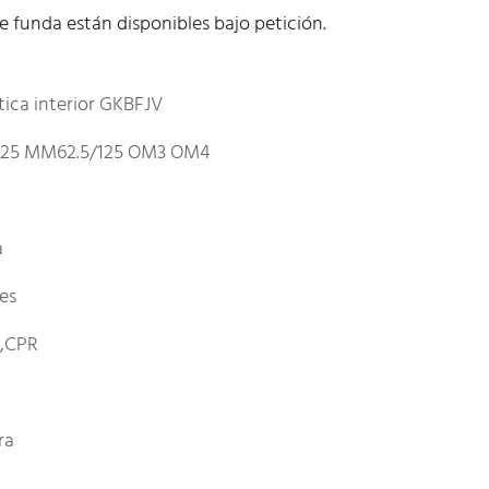
e funda están disponibles bajo petición.
tica interior GKBFJV
25 MM62.5/125 OM3 OM4
a
les
E,CPR
ra