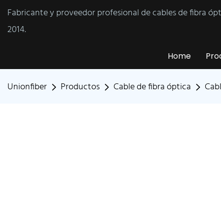
Fabricante y proveedor profesional de cables de fibra óp
2014.
Home
Pro
Unionfiber
Productos
Cable de fibra óptica
Cabl