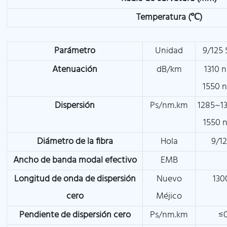
Temperatura (℃)
Parámetro
Unidad
9/125
Atenuación
dB/km
1310 
1550 
Dispersión
Ps/nm.km
1285~1
1550 
Diámetro de la fibra
Hola
9/1
Ancho de banda modal efectivo
EMB
Longitud de onda de dispersión
Nuevo
130
cero
Méjico
Pendiente de dispersión cero
Ps/nm.km
≤0