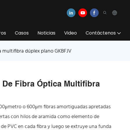
ros
Casos
Noticias
Video
Contáctenos
ca multifibra dúplex plano GKBFJV
 De Fibra Óptica Multifibra
s 900μmetro o 600μm fibras amortiguadas apretadas
ertas con hilos de aramida como elemento de
r de PVC en cada fibra y luego se extruye una funda