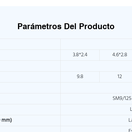
Parámetros Del Producto
3.8*2.4
4.6*2.8
9.8
12
SM9/125
00 mm)
L
E