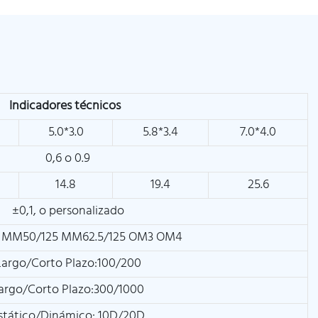
Indicadores técnicos
5.0*3.0
5.8*3.4
7.0*4.0
0,6 o 0.9
14.8
19.4
25.6
±0,1, o personalizado
 MM50/125 MM62.5/125 OM3 OM4
Largo/Corto Plazo:100/200
argo/Corto Plazo:300/1000
stático/Dinámico: 10D/20D