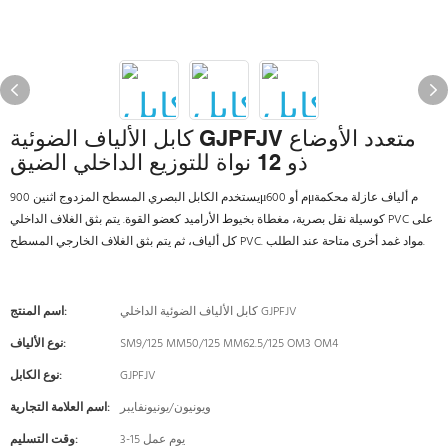
كابل الألياف الضوئية GJPFJV متعدد الأوضاع
ذو 12 نواة للتوزيع الداخلي الضيق
يستخدم الكابل البصري المسطح المزدوج اثنين 900μم أو 600μم ألياف عازلة محكمة
كوسيلة نقل بصرية، مغطاة بخيوط الأراميد كعضو القوة. يتم بثق الغلاف الداخلي PVC على
كل ألياف، ثم يتم بثق الغلاف الخارجي المسطح PVC. مواد غمد أخرى متاحة عند الطلب.
كابل الألياف الضوئية الداخلي GJPFJV
اسم المنتج:
SM9/125 MM50/125 MM62.5/125 OM3 OM4
نوع الألياف:
GJPFJV
نوع الكابل:
ويونيون/يونيونفايبر
اسم العلامة التجارية:
3-15 يوم عمل
وقت التسليم: