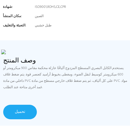
ISO9001,ROHS,CE,CPR
شهادة:
الصين
مكان المنشأ:
طبل خشبي
التعبئة والتغليف:
وصف المنتج
يستخدم الكابل البصري المسطح المزدوج أليافًا عازلة محكمة مقاس 900 ميكرومتر أو
600 ميكرومتر كوسيط لنقل الضوء، ومغطى بخيوط أراميد كعنصر قوة. يتم ضغط غلاف
داخلي من مادة PVC على كل ألياف، ثم يتم ضغط غلاف خارجي مسطح من مادة PVC. مواد
غمد أخرى متاحة عند الطلب.
تحميل