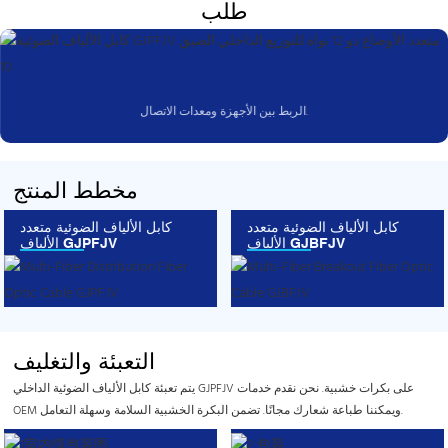
طلب
الربط بين الأجهزة ومعدات الاتصال.
مخطط المنتج
كابل الألياف الضوئية متعدد
كابل الألياف الضوئية متعدد
الألياف GJBFJV
الألياف GJPFJV
التعبئة والتغليف
يتم تعبئة كابل الألياف الضوئية الداخلي GJPFJV على بكرات خشبية. نحن نقدم خدمات
OEM ويمكننا طباعة شعارك مجانًا. تضمن البكرة الخشبية السلامة وسهلة التعامل.