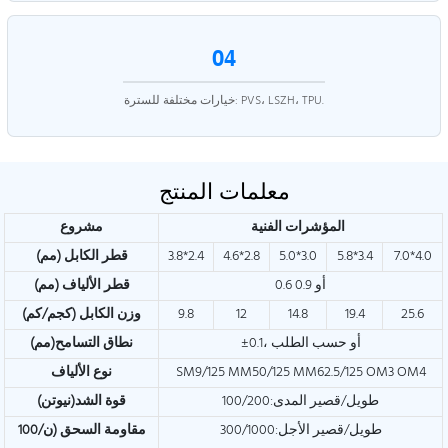
04
خيارات مختلفة للسترة: PVS، LSZH، TPU.
معلمات المنتج
المؤشرات الفنية
مشروع
7.0*4.0
5.8*3.4
5.0*3.0
4.6*2.8
3.8*2.4
قطر الكابل (مم)
0.6 أو 0.9
قطر الألياف (مم)
25.6
19.4
14.8
12
9.8
وزن الكابل (كجم/كم)
±0.1، أو حسب الطلب
نطاق التسامح(مم)
SM9/125 MM50/125 MM62.5/125 OM3 OM4
نوع الألياف
طويل/قصير المدى:100/200
قوة الشد(نيوتن)
طويل/قصير الأجل:300/1000
مقاومة السحق (ن/100