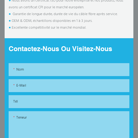
●
Nous avons un certificat ISO pour notre entreprise et nos produits, nous
avons un certificat CPI pour le marché européen.
●
Garantie de longue durée, durée de vie du câble fibre après service.
●
OEM & ODM, échantillons disponibles en 1 à 3 jours.
●
Excellente compétitivité sur le marché mondial.
Contactez-Nous Ou Visitez-Nous
Nom
E-Mail
Tél
Teneur