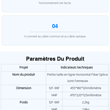
fonctionnement est facile.
04
Il convient au câble commun et au câble optique.
Paramètres Du Produit
Projet
Indicateurs techniques
Nom du produit
Petite taille en ligne Horizontal Fiber Splice
Joint Fermeure
Dimension
12F-96F
455*180*120millimètre
144F
470*220*125millimètre
Poids
12F-96F
2.2kg
144F
2.8kg