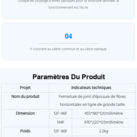
Disque de soudage à fibres optiques pour la structure laminée, le
fonctionnement est facile.
04
Il convient au câble commun et au câble optique.
Paramètres Du Produit
Projet
Indicateurs techniques
Nom du produit
Fermeture de joint d'épissure de fibres
horizontales en ligne de grande taille
Dimension
12F-96F
455*180*120millimètre
144F
470*220*125millimètre
Poids
12F-96F
2.2kg