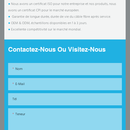
●
Nous avons un certificat ISO pour notre entreprise et nos produits, nous
avons un certificat CPI pour le marché européen.
●
Garantie de longue durée, durée de vie du câble fibre après service.
●
OEM & ODM, échantillons disponibles en 1 à 3 jours.
●
Excellente compétitivité sur le marché mondial.
Contactez-Nous Ou Visitez-Nous
Nom
E-Mail
Tél
Teneur