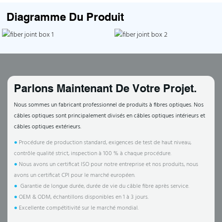
Diagramme Du Produit
Parlons Maintenant De Votre Projet.
Nous sommes un fabricant professionnel de produits à fibres optiques. Nos
câbles optiques sont principalement divisés en câbles optiques intérieurs et
câbles optiques extérieurs.
●
Procédure de production standard, exigences de test de haut niveau,
contrôle qualité strict, inspection à 100 % à chaque procédure.
●
Nous avons un certificat ISO pour notre entreprise et nos produits, nous
avons un certificat CPI pour le marché européen.
●
Garantie de longue durée, durée de vie du câble fibre après service.
●
OEM & ODM, échantillons disponibles en 1 à 3 jours.
●
Excellente compétitivité sur le marché mondial.