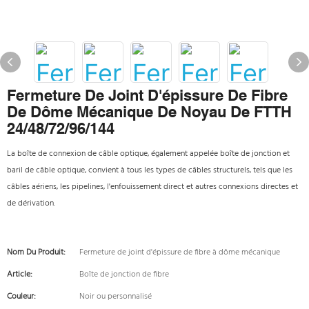
Fermeture De Joint D'épissure De Fibre
De Dôme Mécanique De Noyau De FTTH
24/48/72/96/144
La boîte de connexion de câble optique, également appelée boîte de jonction et
baril de câble optique, convient à tous les types de câbles structurels, tels que les
câbles aériens, les pipelines, l'enfouissement direct et autres connexions directes et
de dérivation.
Nom Du Produit:
Fermeture de joint d'épissure de fibre à dôme mécanique
Article:
Boîte de jonction de fibre
Couleur:
Noir ou personnalisé