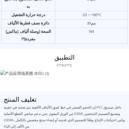
به
-20 ~ +60°C
درجة حرارة التشغيل
مم30
دائرة نصف قطرها الألياف
144
(ماكس). السعة (وصلة ألياف
مفردة)*1
التطبيق
FTTH,FTTC.
تغليف المنتج
إن الحجم الصغير في خط لصق الألياف الأفقية يتم تعبئته في حقيبة PVC داخل صندوق
من الورق المقوى. نحن ندعم صانعي القطع الأصلية (OEM) وتصنيع التصميم الشخصي
(ODM)، ونلبي احتياجات الإنتاج وفقًا للتصميم الذي قدمته أو إنشاء منتج مخصص بالكامل
من الألف إلى الياء.