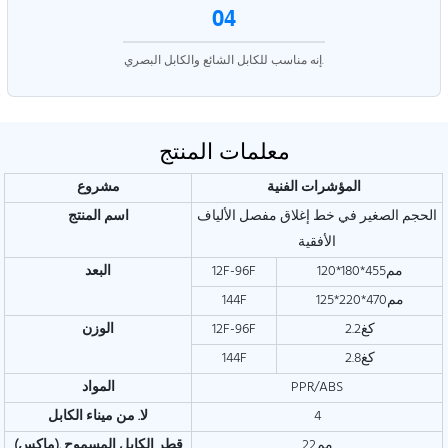
04
إنه مناسب للكابل الشائع والكابل البصري.
معلمات المنتج
المؤشرات الفنية
مشروع
الحجم الصغير في خط إغلاق مفصل الألياف
اسم المنتج
الأفقية
مم455*180*120
12F-96F
البعد
مم470*220*125
144F
كغ2.2
12F-96F
الوزن
كغ2.8
144F
PPR/ABS
المواد
4
لا. من ميناء الكابل
مم22
(ماكس). قطر الكابل المسموح