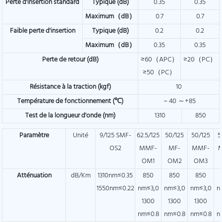
Perte d'insertion standard
Typique (dB)
0.35
0.35
Maximum（dB）
0.7
0.7
Faible perte d'insertion
Typique (dB)
0.2
0.2
Maximum（dB）
0.35
0.35
Perte de retour (dB)
≥60（APC）
≥20（PC）
≥50（PC）
Résistance à la traction (kgf)
10
Température de fonctionnement (℃)
－40 ～+85
Test de la longueur d'onde (nm)
1310
850
Paramètre
Unité
9/125 SMF-
62.5/125
50/125
50/125
5
OS2
MMF-
MF-
MMF-
OM1
OM2
OM3
Atténuation
dB/Km
1310nm≤0.35
850
850
850
1550nm≤0.22
nm≤3,0
nm≤3,0
nm≤3,0
n
1300
1300
1300
nm≤0.8
nm≤0.8
nm≤0.8
n