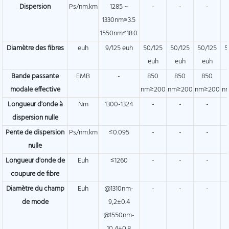
Dispersion
Ps/nm.km
1285 ~
-
-
-
1330nm≤3.5
1550nm≤18.0
Diamètre des fibres
euh
9/125 euh
50/125
50/125
50/125
5
euh
euh
euh
Bande passante
EMB
-
850
850
850
modale effective
nm≥200
nm≥200
nm≥200
n
Longueur d'onde à
Nm
1300-1324
-
-
-
dispersion nulle
Pente de dispersion
Ps/nm.km
≤0.095
-
-
-
nulle
Longueur d'onde de
Euh
≤1260
-
-
-
coupure de fibre
Diamètre du champ
Euh
@1310nm-
-
-
-
de mode
9,2±0.4
@1550nm-
10,4±0.8