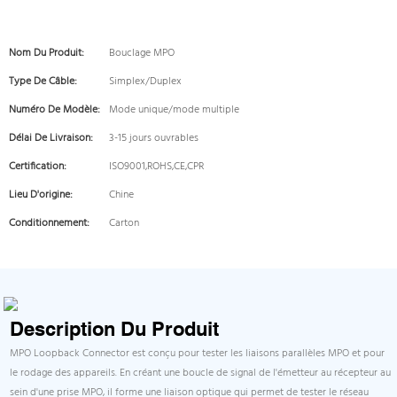
Nom Du Produit:
Bouclage MPO
Type De Câble:
Simplex/Duplex
Numéro De Modèle:
Mode unique/mode multiple
Délai De Livraison:
3-15 jours ouvrables
Certification:
ISO9001,ROHS,CE,CPR
Lieu D'origine:
Chine
Conditionnement:
Carton
Description Du Produit
MPO Loopback Connector est conçu pour tester les liaisons parallèles MPO et pour
le rodage des appareils. En créant une boucle de signal de l'émetteur au récepteur au
sein d'une prise MPO, il forme une liaison optique qui permet de tester le réseau