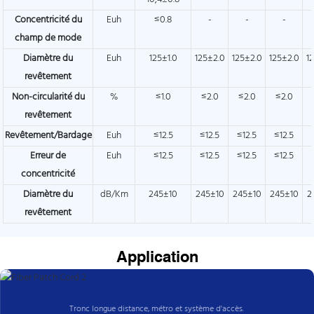
Concentricité du
Euh
≤0.8
-
-
-
champ de mode
Diamètre du
Euh
125±1.0
125±2.0
125±2.0
125±2.0
1
revêtement
Non-circularité du
%
≤1.0
≤2.0
≤2.0
≤2.0
revêtement
Revêtement/Bardage
Euh
≤12.5
≤12.5
≤12.5
≤12.5
Erreur de
Euh
≤12.5
≤12.5
≤12.5
≤12.5
concentricité
Diamètre du
dB/Km
245±10
245±10
245±10
245±10
2
revêtement
Application
Tronc longue distance, métro et système d'accès.