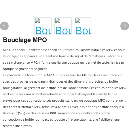
Bouclage MPO
MPO Loopback Connector est conçu pour tester les liaisons parallèles MPO et pour
le rodage des appareils. En créant une boucle de signal de l'émetteur au récepteur
au sein d'une prise MPO, il forme une liaison optique qui permet de tester le réseau
optique segment par segment.
Le connecteur à fibre optique MPO utilise des ferrules MT moulées avec précision
avec des broches de guidage métalliques et des dimensions précises du boîtier
pour garantir l'alignement de la fibre lors de l'appariement. Les câbles optiques MPO
sont emballés dans un boîtier robuste et compact, atteignant la densité la plus
élevée pour ces applications. Les produits standard de bouclage MPO comprennent
des fibres d'interface MPO femelles à 12 cœurs avec des options de fibre optique à
8 cœurs (QSFP) ou des versions 100G monomodes ou multimodes. Notre
conception de boîtier compact et robuste offre une stabilité, une fiabilité et une
répétabilité élevées.