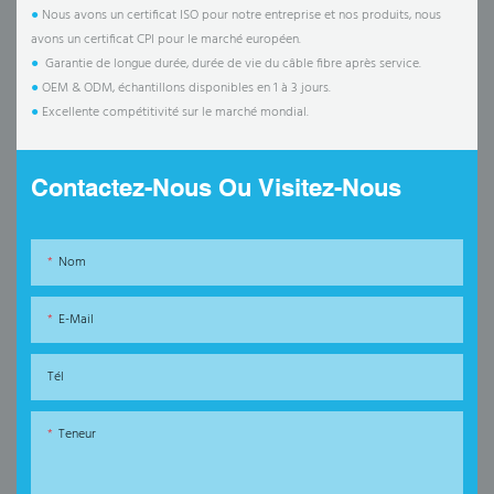
●
Nous avons un certificat ISO pour notre entreprise et nos produits, nous
avons un certificat CPI pour le marché européen.
●
Garantie de longue durée, durée de vie du câble fibre après service.
●
OEM & ODM, échantillons disponibles en 1 à 3 jours.
●
Excellente compétitivité sur le marché mondial.
Contactez-Nous Ou Visitez-Nous
Nom
E-Mail
Tél
Teneur