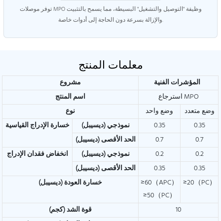
توفر موصلات MPO وظيفة "التوصيل والتشغيل" البسيطة، مما يسمح بالتثبيت
والإزالة بسرعة دون الحاجة إلى أدوات خاصة.
معلمات المنتج
المؤشرات الفنية
مشروع
استرجاع MPO
اسم المنتج
وضع متعدد
وضع واحد
نوع
0.35
0.35
نموذجي (ديسيبل)
خسارة الإدراج القياسية
0.7
0.7
الحد الأقصى (ديسيبل)
0.2
0.2
نموذجي (ديسيبل)
انخفاض فقدان الإدراج
0.35
0.35
الحد الأقصى (ديسيبل)
≥20（PC）
≥60（APC）
خسارة العودة (ديسيبل)
≥50（PC）
10
قوة الشد (كجم)