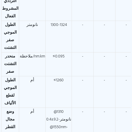
الترددي
المشروط
الفعال
-
-
-
1300-1324
نانومتر
الطول
الموجي
صفر
التشتت
-
-
-
≤0.095
ملاحظة/nm.km
منحدر
التشتت
صفر
-
-
-
≤1260
أم
الطول
الموجي
لقطع
الألياف
-
-
-
@1310
أم
وضع
نانومتر-9.2±0.4
مجال
@1550nm-
القطر