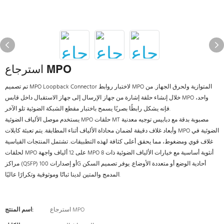
استرجاع MPO
تم تصميم MPO Loopback Connector لاختبار روابط MPO المتوازية ولحرق الجهاز. من
خلال إنشاء حلقة إشارة من جهاز الإرسال إلى جهاز الاستقبال داخل قابس MPO واحد،
فإنه يشكل رابطًا بصريًا يسمح باختبار مقطع الشبكة الضوئية تلو الآخر.
يستخدم موصل الألياف الضوئية MPO حلقات MT مصبوبة بدقة مع دبابيس توجيه معدنية
وأبعاد غلاف دقيقة لضمان محاذاة الألياف أثناء المطابقة. يتم تعبئة كابلات MPO الضوئية في
غلاف قوي ومضغوط، مما يحقق أعلى كثافة لهذه التطبيقات. تشتمل المنتجات القياسية
لحلقات MPO على 12 ألياف واجهة MPO أنثوية أساسية مع خيارات الألياف الضوئية ذات 8
مراكز (QSFP) أو إصدارات 100G أحادية الوضع أو متعددة الأوضاع. يوفر تصميم السكن
المدمج والمتين لدينا ثباتًا وموثوقية وتكرارًا عاليًا.
استرجاع MPO
اسم المنتج: