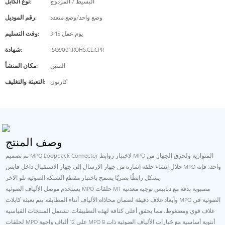
البسيط / المزدوج
نوع الكابل:
وضع واحد/وضع متعدد
رقم الموديل:
3-15 يوم عمل
وقت التسليم:
ISO9001,ROHS,CE,CPR
شهادة:
الصين
مكان المنشأ:
كارتون
التعبئة والتغليف:
وصف المنتج
تم تصميم MPO Loopback Connector لاختبار روابط MPO المتوازية ولحرق الجهاز. من
خلال إنشاء حلقة إشارة من جهاز الإرسال إلى جهاز الاستقبال داخل قابس MPO واحد، فإنه
يشكل رابطًا بصريًا يسمح باختبار مقطع الشبكة الضوئية تلو الآخر.
يستخدم موصل الألياف الضوئية MPO حلقات MT مصبوبة بدقة مع دبابيس توجيه معدنية
وأبعاد غلاف دقيقة لضمان محاذاة الألياف أثناء المطابقة. يتم تعبئة كابلات MPO الضوئية في
غلاف قوي ومضغوط، مما يحقق أعلى كثافة لهذه التطبيقات. تشتمل المنتجات القياسية
لحلقات MPO على 12 ألياف واجهة MPO أنثوية أساسية مع خيارات الألياف الضوئية ذات 8