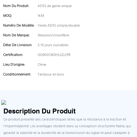
Nom Du Produit:
ADSS de gaine unique
MOQ:
1KM
Numéro De Modèle:
Veste ADSS simple/double
Nom De Marque:
Weunion/Unionfibre
Délai De Livraison:
3-15 jours ouvrables
Certification:
ISO9001,ROHS,CE,CPR
Lieu D'origine:
Chine
Conditionnement:
Tambour en bois
Description Du Produit
Ce produit présente des caractéristiques telles que la résistance à la traction et
l’imperméabilité. Les avantages résident dans sa conception structurelle fiable, qui
garantit la stabilité et la durabilité de la transmission du signal et peut s'adapter à