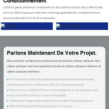
Conditionnement
L'ADSS à gaine simple est conditionné sur des bobines en bois. Nous offrons des
services OEM et pouvons imprimer votre logo gratuitement. La bobine en bois
assure la sécurité et est facile à manipuler.
Parlons Maintenant De Votre Projet.
Nous sommes un fabricant professionnel de produits à fibres optiques. Nos
câbles optiques sont principalement divisés en câbles optiques intérieurs et
câbles optiques extérieurs.
●
Procédure de production standard, exigences de test de haut niveau,
contrôle qualité strict, inspection à 100 % à chaque procédure.
●
Nous avons un certificat ISO pour notre entreprise et nos produits, nous
avons un certificat CPI pour le marché européen.
●
Garantie de longue durée, durée de vie du câble fibre après service.
●
OEM & ODM, échantillons disponibles en 1 à 3 jours.