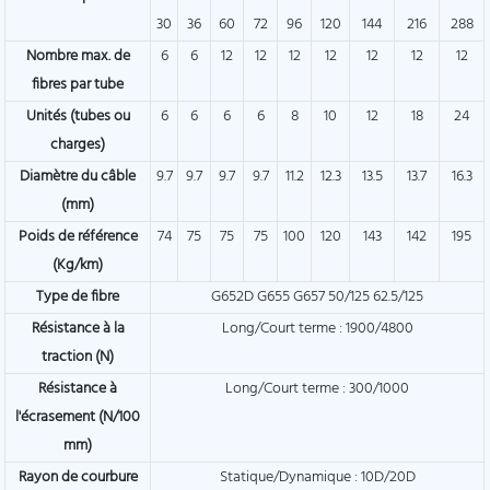
30
36
60
72
96
120
144
216
288
Nombre max. de
6
6
12
12
12
12
12
12
12
fibres par tube
Unités (tubes ou
6
6
6
6
8
10
12
18
24
charges)
Diamètre du câble
9.7
9.7
9.7
9.7
11.2
12.3
13.5
13.7
16.3
(mm)
Poids de référence
74
75
75
75
100
120
143
142
195
(Kg/km)
Type de fibre
G652D G655 G657 50/125 62.5/125
Résistance à la
Long/Court terme : 1900/4800
traction (N)
Résistance à
Long/Court terme : 300/1000
l'écrasement (N/100
mm)
Rayon de courbure
Statique/Dynamique : 10D/20D