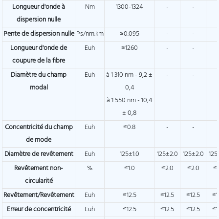
Longueur d'onde à
Nm
1300-1324
-
-
dispersion nulle
Pente de dispersion nulle
Ps/nm.km
≤0.095
-
-
Longueur d'onde de
Euh
≤1260
-
-
coupure de la fibre
Diamètre du champ
Euh
à 1 310 nm - 9,2 ±
-
-
modal
0,4
à 1 550 nm - 10,4
± 0,8
Concentricité du champ
Euh
≤0.8
-
-
de mode
Diamètre de revêtement
Euh
125±1.0
125±2.0
125±2.0
125
Revêtement non-
%
≤1.0
≤2.0
≤2.0
≤
circularité
Revêtement/Revêtement
Euh
≤12.5
≤12.5
≤12.5
≤1
Erreur de concentricité
Euh
≤12.5
≤12.5
≤12.5
≤1