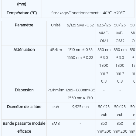
(mm)
Température (℃)
Stockage/Fonctionnement : -40℃~+70℃
Paramètre
Unité
9/125 SMF-OS2
62.5/125
50/125
50
MMF-
MF-
M
OM1
OM2
O
Atténuation
dB/Km
1310 nm ≤ 0.35
850 nm
850 nm
85
1550 nm ≤ 0.22
≤ 3,0
≤ 3,0
≤ 
1 300
1 300
1 
nm ≤
nm ≤
n
0,8
0,8
0
Dispersion
Ps/nm.km
1285~1330nm≤3.5
-
-
1550 nm ≤ 18.0
Diamètre de la fibre
euh
9/125 euh
50/125
50/125
50
euh
euh
e
Bande passante modale
EMB
-
850
850
8
efficace
nm≥200
nm≥200
nm