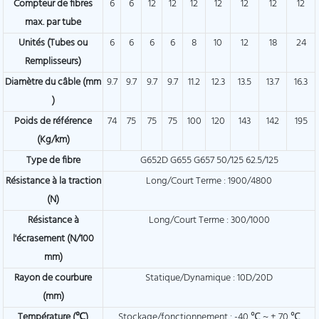
Compteur de fibres
6
6
12
12
12
12
12
12
12
max. par tube
Unités (Tubes ou
6
6
6
6
8
10
12
18
24
Remplisseurs)
Diamètre du câble (mm
9.7
9.7
9.7
9.7
11.2
12.3
13.5
13.7
16.3
)
Poids de référence
74
75
75
75
100
120
143
142
195
(Kg/km)
Type de fibre
G652D G655 G657 50/125 62.5/125
Résistance à la traction
Long/Court Terme : 1900/4800
(N)
Résistance à
Long/Court Terme : 300/1000
l'écrasement (N/100
mm)
Rayon de courbure
Statique/Dynamique : 10D/20D
(mm)
Température (℃)
Stockage/fonctionnement : -40 ℃ ~ + 70 ℃