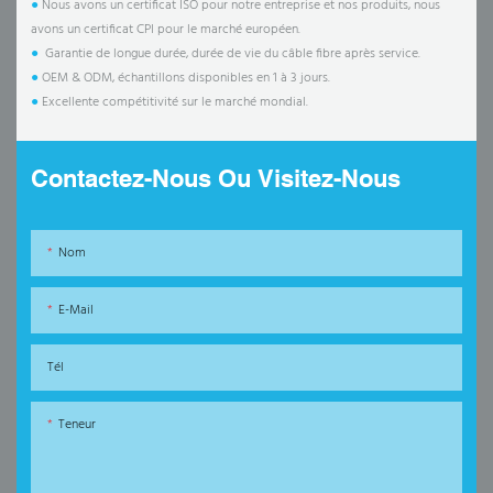
●
Nous avons un certificat ISO pour notre entreprise et nos produits, nous
avons un certificat CPI pour le marché européen.
●
Garantie de longue durée, durée de vie du câble fibre après service.
●
OEM & ODM, échantillons disponibles en 1 à 3 jours.
●
Excellente compétitivité sur le marché mondial.
Contactez-Nous Ou Visitez-Nous
Nom
E-Mail
Tél
Teneur