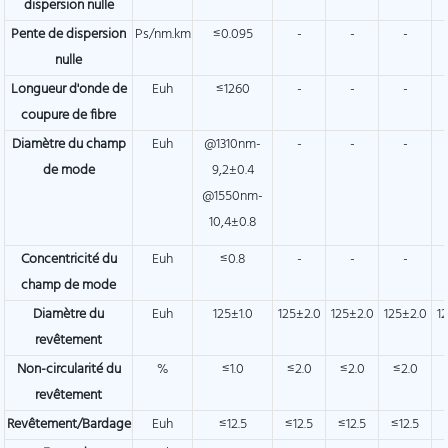
dispersion nulle
Pente de dispersion
Ps/nm.km
≤0.095
-
-
-
nulle
Longueur d'onde de
Euh
≤1260
-
-
-
coupure de fibre
Diamètre du champ
Euh
@1310nm-
-
-
-
de mode
9,2±0.4
@1550nm-
10,4±0.8
Concentricité du
Euh
≤0.8
-
-
-
champ de mode
Diamètre du
Euh
125±1.0
125±2.0
125±2.0
125±2.0
1
revêtement
Non-circularité du
%
≤1.0
≤2.0
≤2.0
≤2.0
revêtement
Revêtement/Bardage
Euh
≤12.5
≤12.5
≤12.5
≤12.5