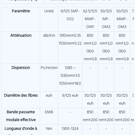
Paramètre
Unité
9/125 SMF-
62.5/125
50/125
50/125
5
OS2
MMF-
MF-
MMF-
OM1
OM2
OM3
Atténuation
dB/Km
1310nm≤0.35
850
850
850
1550nm≤0.22
nm≤3,0
nm≤3,0
nm≤3,0
n
1300
1300
1300
nm≤0.8
nm≤0.8
nm≤0.8
n
Dispersion
Ps/nm.km
1285 ~
-
-
-
1330nm≤3.5
1550nm≤18.0
Diamètre des fibres
euh
9/125 euh
50/125
50/125
50/125
5
euh
euh
euh
Bande passante
EMB
-
850
850
850
modale effective
nm≥200
nm≥200
nm≥200
n
Longueur d'onde à
Nm
1300-1324
-
-
-