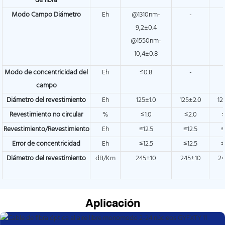
de fibra
Modo Campo Diámetro
Eh
@1310nm-
-
9,2±0.4
@1550nm-
10,4±0.8
Modo de concentricidad del
Eh
≤0.8
-
campo
Diámetro del revestimiento
Eh
125±1.0
125±2.0
12
Revestimiento no circular
%
≤1.0
≤2.0
Revestimiento/Revestimiento
Eh
≤12.5
≤12.5
≤
Error de concentricidad
Eh
≤12.5
≤12.5
≤
Diámetro del revestimiento
dB/Km
245±10
245±10
24
Aplicación