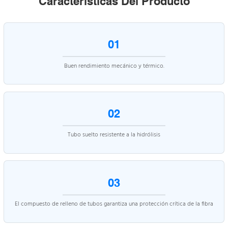
Características Del Producto
01
Buen rendimiento mecánico y térmico.
02
Tubo suelto resistente a la hidrólisis
03
El compuesto de relleno de tubos garantiza una protección crítica de la fibra