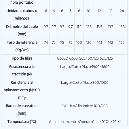
fibra por tubo
Unidades (tubos o
6
6
6
6
8
10
12
18
24
rellenos)
Diámetro del cable
9.7
9.7
9.7
9.7
11.2
12.3
13.5
13.7
16.3
(mm)
Peso de referencia
74
75
75
75
100
120
143
142
195
(Kg/km)
Tipo de fibra
G652D G655 G657 50/125 62.5/125
Resistencia a la
Largo/Corto Plazo:1900/4800
tracción (N)
Resistencia al
Largo/Corto Plazo:300/1000
aplastamiento (N/100
mm)
Radio de curvatura
Estático/dinámico: 10D/20D
(mm)
Temperatura (℃)
Almacenamiento/Operación: -40℃~+70℃