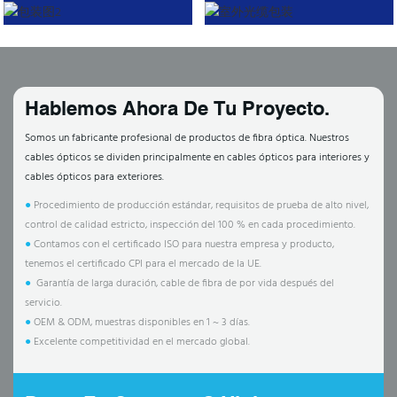
Hablemos Ahora De Tu Proyecto.
Somos un fabricante profesional de productos de fibra óptica. Nuestros
cables ópticos se dividen principalmente en cables ópticos para interiores y
cables ópticos para exteriores.
●
Procedimiento de producción estándar, requisitos de prueba de alto nivel,
control de calidad estricto, inspección del 100 % en cada procedimiento.
●
Contamos con el certificado ISO para nuestra empresa y producto,
tenemos el certificado CPI para el mercado de la UE.
●
Garantía de larga duración, cable de fibra de por vida después del
servicio.
●
OEM & ODM, muestras disponibles en 1 ~ 3 días.
●
Excelente competitividad en el mercado global.