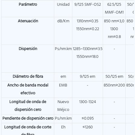
Parámetro
Unidad
9/125 SMF-OS2
62.5/125
50/1
MMF-OM1
Atenuación
dB/Km
1310nm≤0.35
850 nm≤3,0
850 
1550nm≤0.22
1300
1
nm≤0.8
nm
Dispersión
Ps/nm.km
1285~1330nm≤3.5
-
1550nm≤18.0
Diámetro de fibra
em
9/125 em
50/125 em
50/
Ancho de banda modal
EMB
-
850nm≥200
850
efectivo
Longitud de onda de
Nuevo
1300-1324
-
dispersión cero
Méjico
Pendiente de dispersión cero
Ps/nm.km
≤0.095
-
Longitud de onda de corte
Eh
≤1260
-