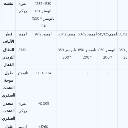
-
-
-
1285~1330
بس/
تشتت
نانومتر ≤3.5
ن.كم
1550 نانومتر ≤
18.0
اممم50/125
اممم50/125
اممم50/125
اممم9/125
اممم
قطر
الألياف
850 نانومتر
850 نانومتر
850 نانومتر
850 نانومتر
-
EMB
النطاق
≥200
≥200
≥200
الترددي
الفعال
-
-
-
1300-1324
نانومتر
طول
موجة
التشتت
الصفري
-
-
-
≤0.095
بس/
منحدر
ن.كم
التشتت
الصفري
-
-
-
≤1260
اممم
طول