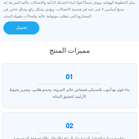
مثل الخطوط الهوائية. ويوفر ضمانًا قويًا لبناء الشبكة الذكية والاتصالات عالية السرعة. إنه
منتج أساسي لا غنى عنه في هندسة الاتصالات، ويؤدي بشكل رائع بشكل خاص في
المشاريع التي تتطلب موثوقية عالية واتصالات طويلة المدى.
تحميل
مميزات المنتج
01
بناء قوي مع أنبوب بلاستيكي فضفاض عالي المرونة، وحشو هلامي، وتعزيز بخيوط
الأراميد لتحقيق المتانة.
02
مقاومة ممتازة للعوامل البيئية مثل الرياح والأمطار والأشعة فوق البنفسجية.