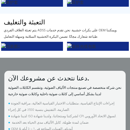
التعبئة والتغليف
يتم تعبئة الغلاف الفردي ADSS على بكرات خشبية. نحن نقدم خدمات OEM ويمكننا
طباعة شعارك مجانًا. تضمن البكرة الخشبية السلامة وسهلة التعامل.
دعنا نتحدث عن مشروعك الآن.
نحن شركة متخصصة في تصنيع منتجات الألياف الضوئية، وتنقسم الكابلات الضوئية
لدينا بشكل أساسي إلى كابلات ضوئية داخلية وكابلات ضوئية خارجية
إجراءات الإنتاج القياسية، متطلبات الاختبار القياسية العالية، مراقبة الجودة
●
الصارمة، التفتيش بنسبة 100٪ في كل إجراء.
لدينا شهادة ISO لشركتنا ومنتجاتنا، ولدينا شهادة CPI لسوق الاتحاد الأوروبي.
●
ضمان لمدة طويلة، كابل الألياف مدى الحياة بعد الخدمة.
●
OEM & أوديإم، العينات المتاحة في 1 ~ 3 أيام.
●