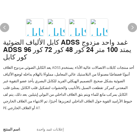
كابل الألياف الضوئية ADSS غمد واحد مزدوج
ADSS يمتد 100 متر 24 كور 48 كور 72 كور 96
كور كابل
يعد الكابل الضوئي مزدوج الغلاف ADSS أحد منتجات كابلات الاتصالات عالية الأداء. يستخدم
أنبوبًا فضفاضًا مصنوعًا من البلاستيك عالي المعامل، مملوءًا بالهلام بداخله لوضع الألياف
الضوئية بشكل صحيح. التصميم الهيكلي الفريد للكابل البصري يأخذ عضو التقوية غير
المعدني كمركز. تقطعت السبل بالأنابيب والحشوات لتشكيل قلب الكابل. يمتلئ قلب
الكابل بمركب مانع للماء ويتم بثق الغلاف الداخلي من البولي إيثيلين. بعد ذلك، يتم لف
خيوط الأراميد القوية حول الغلاف الداخلي لتعزيزها. أخيرًا، تم الانتهاء من الغلاف الخارجي
PE أو الغلاف الخارجي AT.
إعلانات غمد واحدة
اسم المنتج: