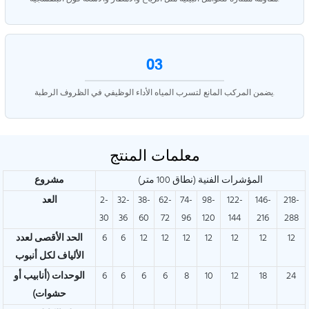
03
يضمن المركب المانع لتسرب المياه الأداء الوظيفي في الظروف الرطبة.
معلمات المنتج
المؤشرات الفنية (نطاق 100 متر)
مشروع
218-
146-
122-
98-
74-
62-
38-
32-
2-
العد
30
36
60
72
96
120
144
216
288
12
12
12
12
12
12
12
6
6
الحد الأقصى لعدد
الألياف لكل أنبوب
24
18
12
10
8
6
6
6
6
الوحدات (أنابيب أو
حشوات)