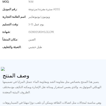
MOQ:
1KM
سترة مفردة/مزدوجة ADSS
رقم الموديل:
ويونيون/يونيونفايبر
اسم العلامة التجارية:
3-15 يوم عمل
وقت التسليم:
ISO9001,ROHS,CE,CPR
شهادة:
الصين
مكان المنشأ:
طبل خشبي
التعبئة والتغليف:
وصف المنتج
يتميز هذا المنتج بخصائص مثل مقاومة الشد ومقاومة الماء. تتمثل المزايا في تصميمها
الهيكلي الموثوق به، والذي يضمن استقرار ومتانة نقل الإشارة ويمكنه التكيف مع مختلف
الظروف البيئية المعقدة.
وهي مناسبة لمجالات مثل اتصالات الطاقة ويمكن أن تلعب دورًا مهمًا في السيناريوهات