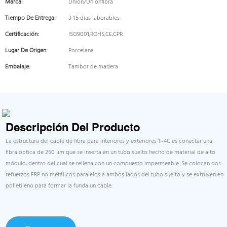
Marca:
Unión/Uniónfibra
Tiempo De Entrega:
3-15 días laborables
Certificación:
ISO9001,ROHS,CE,CPR
Lugar De Origen:
Porcelana
Embalaje:
Tambor de madera
Descripción Del Producto
La estructura del cable de fibra para interiores y exteriores 1~4C es conectar una
fibra óptica de 250 μm que se inserta en un tubo suelto hecho de material de alto
módulo, dentro del cual se rellena con un compuesto impermeable. Se colocan dos
refuerzos FRP no metálicos paralelos a ambos lados del tubo suelto y se extruyen en
polietileno para formar la funda un cable.