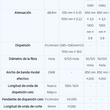
OM1
OM2
Atenuación
dB/km
1310 nm ≤ 0.35
850 nm
850 nm
1550 nm ≤ 0.22
≤ 3,0
≤ 3,0
1300
1300
nm ≤
nm ≤
0.8
0.8
Dispersión
Ps/nm.km
1285~1330nm≤3.5
-
-
1550 nm ≤ 18.0
Diámetro de la fibra
Hola
9/125 Hola
50/125
50/125
Hola
Hola
Ancho de banda modal
EMB
-
850 nm
850 nm
efectivo
≥200
≥200
Longitud de onda de
Nuevo
1300-1324
-
-
dispersión cero
Méjico
Pendiente de dispersión cero
Ps/nm.km
≤0.095
-
-
Longitud de onda de corte
Mmm
≤1260
-
-