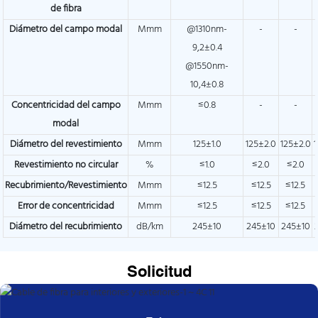
de fibra
Diámetro del campo modal
Mmm
@1310nm-
-
-
9,2±0.4
@1550nm-
10,4±0.8
Concentricidad del campo
Mmm
≤0.8
-
-
modal
Diámetro del revestimiento
Mmm
125±1.0
125±2.0
125±2.0
Revestimiento no circular
%
≤1.0
≤2.0
≤2.0
Recubrimiento/Revestimiento
Mmm
≤12.5
≤12.5
≤12.5
Error de concentricidad
Mmm
≤12.5
≤12.5
≤12.5
Diámetro del recubrimiento
dB/km
245±10
245±10
245±10
Solicitud