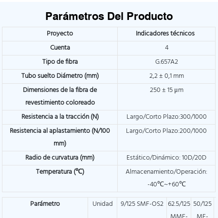
Parámetros Del Producto
Proyecto
Indicadores técnicos
Cuenta
4
Tipo de fibra
G.657A2
Tubo suelto
Diámetro (mm)
2,2 ± 0,1 mm
Dimensiones de la fibra de
250 ± 15 μm
revestimiento coloreado
Resistencia a la tracción (N)
Largo/Corto Plazo:300/1000
Resistencia al aplastamiento (N/100
Largo/Corto Plazo:200/1000
mm)
Radio de curvatura (mm)
Estático/Dinámico: 10D/20D
Temperatura (℃)
Almacenamiento/Operación:
-40℃~+60℃
Parámetro
Unidad
9/125 SMF-OS2
62.5/125
50/125
MMF-
MF-