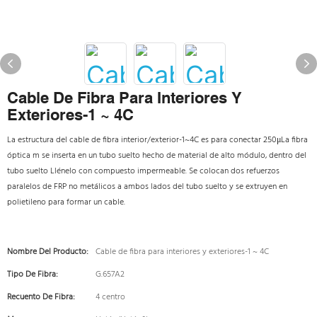
Cable De Fibra Para Interiores Y
Exteriores-1 ~ 4C
La estructura del cable de fibra interior/exterior-1~4C es para conectar 250μLa fibra
óptica m se inserta en un tubo suelto hecho de material de alto módulo, dentro del
tubo suelto Llénelo con compuesto impermeable. Se colocan dos refuerzos
paralelos de FRP no metálicos a ambos lados del tubo suelto y se extruyen en
polietileno para formar un cable.
Nombre Del Producto:
Cable de fibra para interiores y exteriores-1 ~ 4C
Tipo De Fibra:
G.657A2
Recuento De Fibra:
4 centro