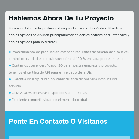
Hablemos Ahora De Tu Proyecto.
Somos un fabricante profesional de productos de fibra óptica. Nuestros
cables ópticos se dividen principalmente en cables ópticos para interiores y
cables ópticos para exteriores.
●
Procedimiento de producción estándar, requisitos de prueba de alto nivel,
control de calidad estricto, inspección del 100 % en cada procedimiento.
●
Contamos con el certificado ISO para nuestra empresa y producto,
tenemos el certificado CPI para el mercado de la UE.
●
Garantía de larga duración, cable de fibra de por vida después del
servicio.
●
OEM & ODM, muestras disponibles en 1 ~ 3 días.
●
Excelente competitividad en el mercado global.
Ponte En Contacto O Visítanos