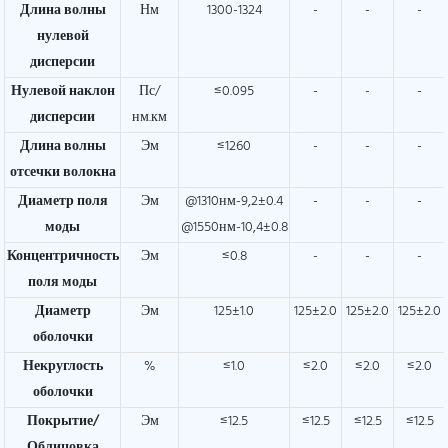
Длина волны
Нм
1300-1324
-
-
-
нулевой
дисперсии
Нулевой наклон
Пс/
≤0.095
-
-
-
дисперсии
нм.км
Длина волны
Эм
≤1260
-
-
-
отсечки волокна
Диаметр поля
Эм
@1310нм-9,2±0.4
-
-
-
моды
@1550нм-10,4±0.8
Концентричность
Эм
≤0.8
-
-
-
поля моды
Диаметр
Эм
125±1.0
125±2.0
125±2.0
125±2.0
оболочки
Некруглость
%
≤1.0
≤2.0
≤2.0
≤2.0
оболочки
Покрытие/
Эм
≤12.5
≤12.5
≤12.5
≤12.5
Облицовка