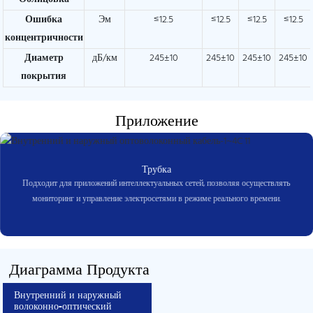
Ошибка
Эм
≤12.5
≤12.5
≤12.5
≤12.5
концентричности
Диаметр
дБ/км
245±10
245±10
245±10
245±10
покрытия
Приложение
Трубка
Подходит для приложений интеллектуальных сетей, позволяя осуществлять
мониторинг и управление электросетями в режиме реального времени.
Диаграмма Продукта
Внутренний и наружный
волоконно-оптический