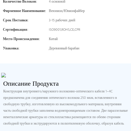
Количество Волокон:
4 основной
Фирменное Наименование:
Веюнион/Юнионфайбер
Срок Поставки:
3-15 рабочих дней
Сертификация:
ISO9001,ROHS,CE,CPR
Место Происхождения:
Китай
Упаковка:
Деревянный барабан
Описание Продукта
Конструкция внутреннего/наружного волоконно-оптического кабеля 1~4C
предназначена для соединения оптического волокна 250 мкм, вставленного в
свободную трубку, изготовленную из высокомодульного материала, внутренняя
часть свободной трубки заполнена водонепроницаемым составом. Две параллельные
неметаллические арматуры из стеклопластика размещаются по обеим сторонам
свободной трубки и экструдируются в полиэтиленовую оболочку, образуя кабель.