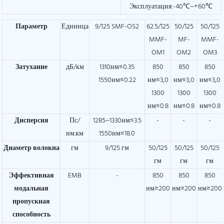
Эксплуатация:-40℃~+60℃
Параметр
Единица
9/125 SMF-OS2
62.5/125
50/125
50/125
MMF-
MF-
MMF-
OM1
OM2
OM3
Затухание
дБ/км
1310нм≤0.35
850
850
850
1550нм≤0.22
нм≤3,0
нм≤3,0
нм≤3,0
1300
1300
1300
нм≤0.8
нм≤0.8
нм≤0.8
Дисперсия
Пс/
1285~1330нм≤3.5
-
-
-
нм.км
1550нм≤18.0
Диаметр волокна
гм
9/125 гм
50/125
50/125
50/125
гм
гм
гм
Эффективная
EMB
-
850
850
850
модальная
нм≥200
нм≥200
нм≥200
пропускная
способность