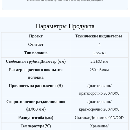
Параметры Продукта
Проект
Технические индикаторы
Считает
4
Тип волокна
G.657A2
Свободная трубка
Диаметр (мм)
2,2±0,1 мм
Размеры цветного покрытия
250±15мкм
волокна
Прочность на растяжение (Н)
Долгосрочно/
краткосрочно:300/1000
Сопротивление раздавливанию
Долгосрочно/
(Н/100 мм)
краткосрочно:200/1000
Радиус изгиба (мм)
Статика/Динамика:10D/20D
Температура(℃)
Хранение/