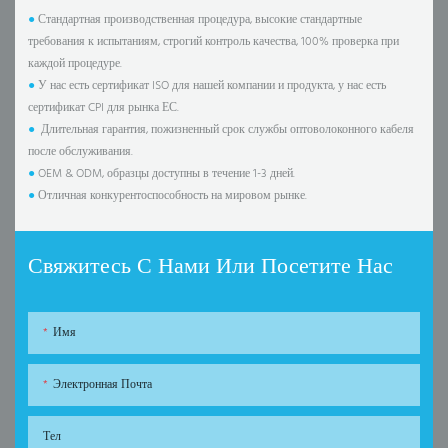
●
Стандартная производственная процедура, высокие стандартные
требования к испытаниям, строгий контроль качества, 100% проверка при
каждой процедуре.
●
У нас есть сертификат ISO для нашей компании и продукта, у нас есть
сертификат CPI для рынка ЕС.
●
Длительная гарантия, пожизненный срок службы оптоволоконного кабеля
после обслуживания.
●
OEM & ODM, образцы доступны в течение 1-3 дней.
●
Отличная конкурентоспособность на мировом рынке.
Свяжитесь С Нами Или Посетите Нас
Имя
Электронная Почта
Тел