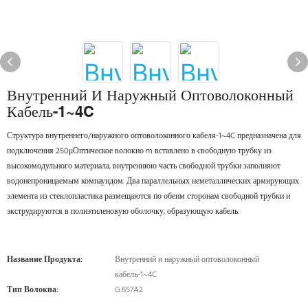
Внутренний И Наружный Оптоволоконный
Кабель-1~4C
Структура внутреннего/наружного оптоволоконного кабеля-1~4C предназначена для
подключения 250μОптическое волокно m вставлено в свободную трубку из
высокомодульного материала, внутреннюю часть свободной трубки заполняют
водонепроницаемым компаундом. Два параллельных неметаллических армирующих
элемента из стеклопластика размещаются по обеим сторонам свободной трубки и
экструдируются в полиэтиленовую оболочку, образующую кабель.
Название Продукта:
Внутренний и наружный оптоволоконный
кабель-1~4C
Тип Волокна:
G.657A2