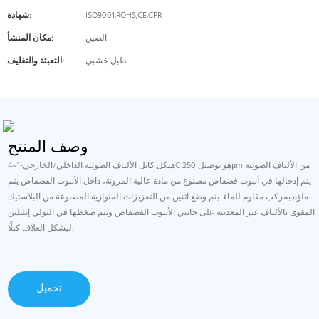
ISO9001,ROHS,CE,CPR
شهادة:
الصين
مكان المنشأ:
طبل خشبي
التعبئة والتغليف:
وصف المنتج
هيكل كابل الألياف الضوئية الداخلي/الخارجي-1~4C هو توصيل 250μm من الألياف الضوئية
يتم إدخالها في أنبوب فضفاض مصنوع من مادة عالية المرونة، داخل الأنبوب الفضفاض يتم
ملؤه بمركب مقاوم للماء. يتم وضع اثنين من التعزيزات المتوازية المصنوعة من البلاستيك
المقوى بالألياف غير المعدنية على جانبي الأنبوب الفضفاض ويتم ضغطها في البولي إيثيلين
ليشكل الغلاف كبلًا.
تحميل