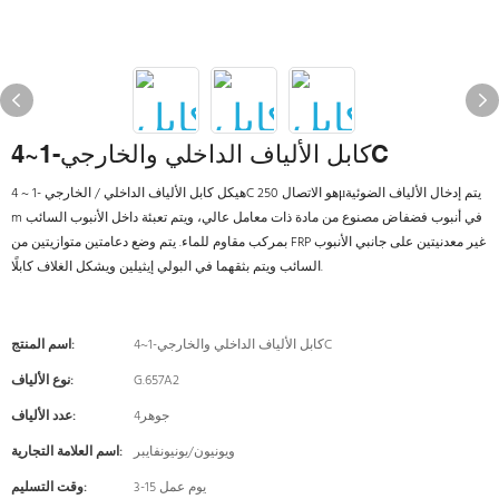
كابل الألياف الداخلي والخارجي-1~4C
هيكل كابل الألياف الداخلي / الخارجي -1 ~ 4C هو الاتصال 250μيتم إدخال الألياف الضوئية
m في أنبوب فضفاض مصنوع من مادة ذات معامل عالي، ويتم تعبئة داخل الأنبوب السائب
بمركب مقاوم للماء. يتم وضع دعامتين متوازيتين من FRP غير معدنيتين على جانبي الأنبوب
السائب ويتم بثقهما في البولي إيثيلين ويشكل الغلاف كابلًا.
كابل الألياف الداخلي والخارجي-1~4C
اسم المنتج:
G.657A2
نوع الألياف:
جوهر4
عدد الألياف:
ويونيون/يونيونفايبر
اسم العلامة التجارية:
3-15 يوم عمل
وقت التسليم: