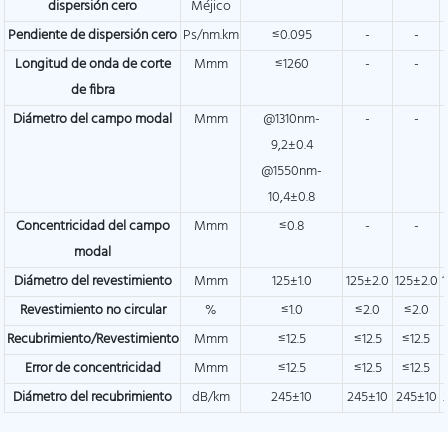
dispersión cero
Méjico
Pendiente de dispersión cero
Ps/nm.km
≤0.095
-
-
Longitud de onda de corte
Mmm
≤1260
-
-
de fibra
Diámetro del campo modal
Mmm
@1310nm-
-
-
9,2±0.4
@1550nm-
10,4±0.8
Concentricidad del campo
Mmm
≤0.8
-
-
modal
Diámetro del revestimiento
Mmm
125±1.0
125±2.0
125±2.0
Revestimiento no circular
%
≤1.0
≤2.0
≤2.0
Recubrimiento/Revestimiento
Mmm
≤12.5
≤12.5
≤12.5
Error de concentricidad
Mmm
≤12.5
≤12.5
≤12.5
Diámetro del recubrimiento
dB/km
245±10
245±10
245±10