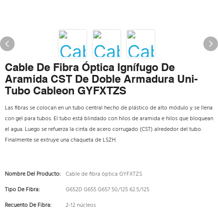
Cable De Fibra Óptica Ignífugo De
Aramida CST De Doble Armadura Uni-
Tubo Cableon GYFXTZS
Las fibras se colocan en un tubo central hecho de plástico de alto módulo y se llena
con gel para tubos. El tubo está blindado con hilos de aramida e hilos que bloquean
el agua. Luego se refuerza la cinta de acero corrugado (CST) alrededor del tubo.
Finalmente se extruye una chaqueta de LSZH.
Nombre Del Producto:
Cable de fibra óptica GYFXTZS
Tipo De Fibra:
G652D G655 G657 50/125 62.5/125
Recuento De Fibra:
2-12 núcleos