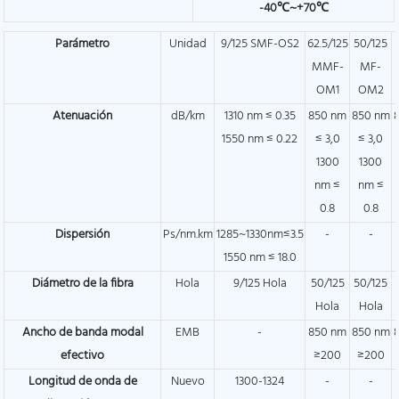
-40℃~+70℃
Parámetro
Unidad
9/125 SMF-OS2
62.5/125
50/125
MMF-
MF-
OM1
OM2
Atenuación
dB/km
1310 nm ≤ 0.35
850 nm
850 nm
1550 nm ≤ 0.22
≤ 3,0
≤ 3,0
1300
1300
nm ≤
nm ≤
0.8
0.8
Dispersión
Ps/nm.km
1285~1330nm≤3.5
-
-
1550 nm ≤ 18.0
Diámetro de la fibra
Hola
9/125 Hola
50/125
50/125
Hola
Hola
Ancho de banda modal
EMB
-
850 nm
850 nm
efectivo
≥200
≥200
Longitud de onda de
Nuevo
1300-1324
-
-