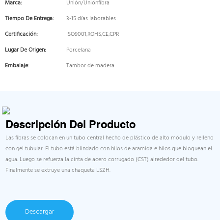
Marca:
Unión/Uniónfibra
Tiempo De Entrega:
3-15 días laborables
Certificación:
ISO9001,ROHS,CE,CPR
Lugar De Origen:
Porcelana
Embalaje:
Tambor de madera
Descripción Del Producto
Las fibras se colocan en un tubo central hecho de plástico de alto módulo y relleno
con gel tubular. El tubo está blindado con hilos de aramida e hilos que bloquean el
agua. Luego se refuerza la cinta de acero corrugado (CST) alrededor del tubo.
Finalmente se extruye una chaqueta LSZH.
Descargar