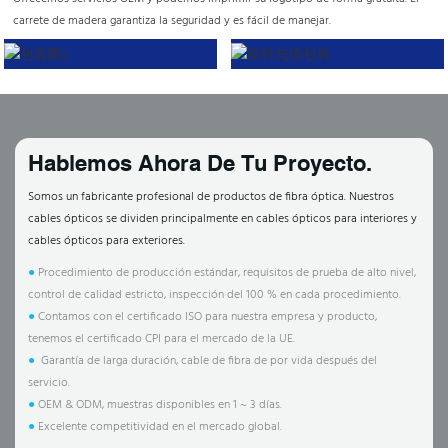
carrete de madera garantiza la seguridad y es fácil de manejar.
Hablemos Ahora De Tu Proyecto.
Somos un fabricante profesional de productos de fibra óptica. Nuestros
cables ópticos se dividen principalmente en cables ópticos para interiores y
cables ópticos para exteriores.
●
Procedimiento de producción estándar, requisitos de prueba de alto nivel,
control de calidad estricto, inspección del 100 % en cada procedimiento.
●
Contamos con el certificado ISO para nuestra empresa y producto,
tenemos el certificado CPI para el mercado de la UE.
●
Garantía de larga duración, cable de fibra de por vida después del
servicio.
●
OEM & ODM, muestras disponibles en 1 ~ 3 días.
●
Excelente competitividad en el mercado global.