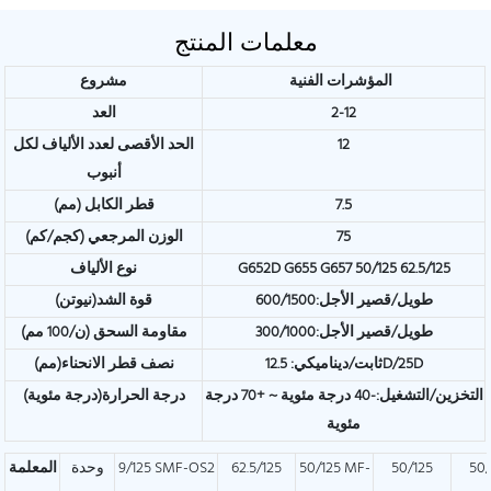
معلمات المنتج
المؤشرات الفنية
مشروع
2-12
العد
12
الحد الأقصى لعدد الألياف لكل
أنبوب
7.5
قطر الكابل (مم)
75
الوزن المرجعي (كجم/كم)
G652D G655 G657 50/125 62.5/125
نوع الألياف
طويل/قصير الأجل:600/1500
قوة الشد(نيوتن)
طويل/قصير الأجل:300/1000
مقاومة السحق (ن/100 مم)
ثابت/ديناميكي: 12.5D/25D
نصف قطر الانحناء(مم)
التخزين/التشغيل:-40 درجة مئوية ~ +70 درجة
درجة الحرارة(درجة مئوية)
مئوية
50/
50/125
50/125 MF-
62.5/125
9/125 SMF-OS2
وحدة
المعلمة