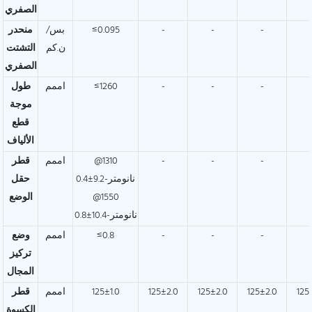
الصفري
-
-
-
≤0.095
بس/
منحدر
ن.كم
التشتت
الصفري
-
-
-
≤1260
اممم
طول
موجة
قطع
الألياف
-
-
-
@1310
اممم
قطر
نانومتر-9.2±0.4
حقل
@1550
الوضع
نانومتر-10.4±0.8
-
-
-
≤0.8
اممم
وضع
تركيز
المجال
125
125±2.0
125±2.0
125±2.0
125±1.0
اممم
قطر
الكسوة