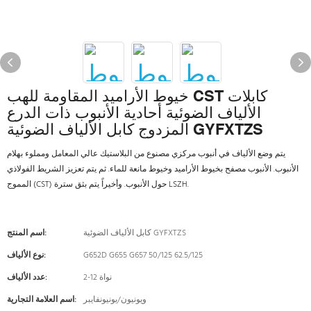
خيوط الأراميد المقاومة للهب CST كابلات
الألياف الضوئية أحادية الأنبوب ذات الدرع
المزدوج كابل الألياف الضوئية GYFXTZS
يتم وضع الألياف في أنبوب مركزي مصنوع من البلاستيك عالي المعامل ومملوء بهلام
الأنبوب. الأنبوب مصفح بخيوط الأراميد وخيوط مانعة للماء. ثم يتم تعزيز الشريط الفولاذي
المموج (CST) حول الأنبوب. وأخيراً يتم بثق سترة LSZH.
كابل الألياف الضوئية GYFXTZS
اسم المنتج:
G652D G655 G657 50/125 62.5/125
نوع الألياف:
2-12 نواة
عدد الألياف:
ويونيون/يونيونفايبر
اسم العلامة التجارية: