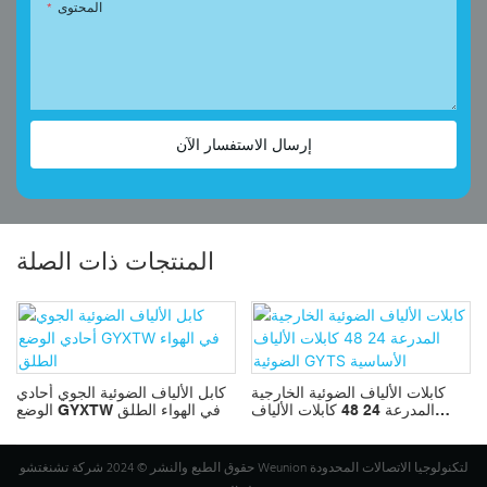
المحتوى
إرسال الاستفسار الآن
المنتجات ذات الصلة
كابلات الألياف الضوئية الخارجية
كابل الألياف الضوئية الجوي أحادي
ي
المدرعة 24 48 كابلات الألياف
الوضع GYXTW في الهواء الطلق
الضوئية GYTS الأساسية
حقوق الطبع والنشر © 2024 شركة تشنغتشو Weunion لتكنولوجيا الاتصالات المحدودة