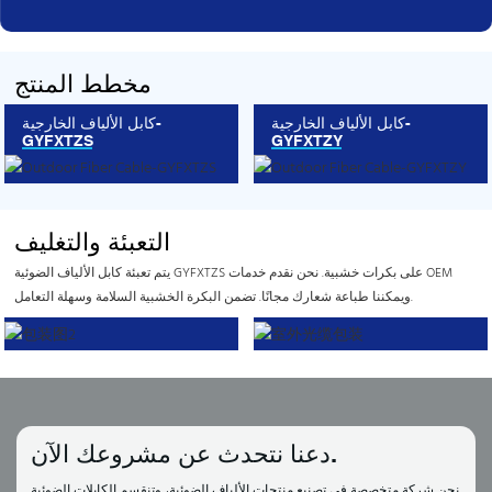
مخطط المنتج
كابل الألياف الخارجية-
كابل الألياف الخارجية-
GYFXTZS
GYFXTZY
التعبئة والتغليف
يتم تعبئة كابل الألياف الضوئية GYFXTZS على بكرات خشبية. نحن نقدم خدمات OEM
ويمكننا طباعة شعارك مجانًا. تضمن البكرة الخشبية السلامة وسهلة التعامل.
دعنا نتحدث عن مشروعك الآن.
نحن شركة متخصصة في تصنيع منتجات الألياف الضوئية، وتنقسم الكابلات الضوئية