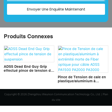
Envoyer Une Enquête Maintenant
Produits Connexes
ADSS Dead End Guy Grip
effectué pince de tension de
suspension
Pince de Tension de cale en
plastique/aluminium à
extrémité morte de Fiber
optique pour câble ADSS
PA1500 PA2000 PA3000
Copyright © 2026 Zhengzhou Weunion Communication Technology Co., Ltd. |
Plan
du site