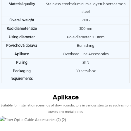
Material quality
Stainless steel+aluminum alloy+rubber+carbon
steel
Overall weight
710G
Rod diameter size
300mm
Using diameter
Pole diameter 300mm
Povrchová úprava
Burnishing
Aplikace
Overhead Line Accessories
Pulling
3KN
Packaging
30 sets/box
requirements
Aplikace
Suitable for installation scenarios of down conductors in various structures such as iron
towers and metal poles.