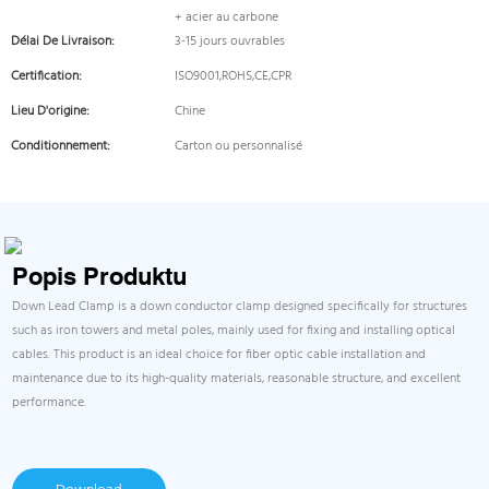
+ acier au carbone
Délai De Livraison:
3-15 jours ouvrables
Certification:
ISO9001,ROHS,CE,CPR
Lieu D'origine:
Chine
Conditionnement:
Carton ou personnalisé
Popis Produktu
Down Lead Clamp is a down conductor clamp designed specifically for structures
such as iron towers and metal poles, mainly used for fixing and installing optical
cables. This product is an ideal choice for fiber optic cable installation and
maintenance due to its high-quality materials, reasonable structure, and excellent
performance.