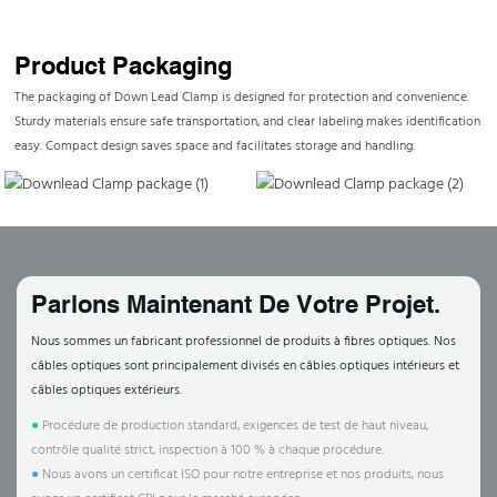
Product Packaging
The packaging of Down Lead Clamp is designed for protection and convenience.
Sturdy materials ensure safe transportation, and clear labeling makes identification
easy. Compact design saves space and facilitates storage and handling.
Parlons Maintenant De Votre Projet.
Nous sommes un fabricant professionnel de produits à fibres optiques. Nos
câbles optiques sont principalement divisés en câbles optiques intérieurs et
câbles optiques extérieurs.
●
Procédure de production standard, exigences de test de haut niveau,
contrôle qualité strict, inspection à 100 % à chaque procédure.
●
Nous avons un certificat ISO pour notre entreprise et nos produits, nous