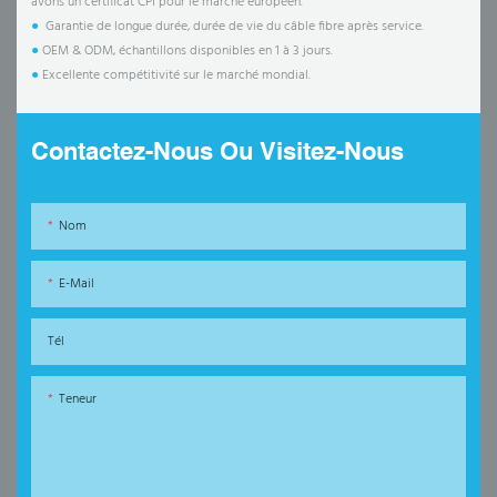
avons un certificat CPI pour le marché européen.
●
Garantie de longue durée, durée de vie du câble fibre après service.
●
OEM & ODM, échantillons disponibles en 1 à 3 jours.
●
Excellente compétitivité sur le marché mondial.
Contactez-Nous Ou Visitez-Nous
Nom
E-Mail
Tél
Teneur