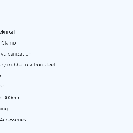
eknikal
 Clamp
vulcanization
lloy+rubber+carbon steel
0
00
er 300mm
hing
Accessories
N