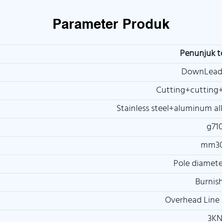
Parameter Produk
Penunjuk t
DownLead
Cutting+cutting+
Stainless steel+aluminum a
g71
mm3
Pole diamet
Burnis
Overhead Line 
3K