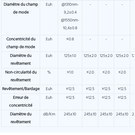
Diamètre du champ
Euh
@1310nm-
-
-
-
de mode
9,2±0.4
@1550nm-
10,4±0.8
Concentricité du
Euh
≤0.8
-
-
-
champ de mode
Diamètre du
Euh
125±1.0
125±2.0
125±2.0
125±2.0
1
revêtement
Non-circularité du
%
≤1.0
≤2.0
≤2.0
≤2.0
revêtement
Revêtement/Bardage
Euh
≤12.5
≤12.5
≤12.5
≤12.5
Erreur de
Euh
≤12.5
≤12.5
≤12.5
≤12.5
concentricité
Diamètre du
dB/Km
245±10
245±10
245±10
245±10
2
revêtement