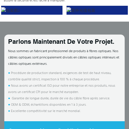
assure la sécurité et est facile à manipuler.
Parlons Maintenant De Votre Projet.
Nous sommes un fabricant professionnel de produits à fibres optiques. Nos
câbles optiques sont principalement divisés en câbles optiques intérieurs et
câbles optiques extérieurs.
●
Procédure de production standard, exigences de test de haut niveau,
contrôle qualité strict, inspection à 100 % à chaque procédure.
●
Nous avons un certificat ISO pour notre entreprise et nos produits, nous
avons un certificat CPI pour le marché européen.
●
Garantie de longue durée, durée de vie du câble fibre après service.
●
OEM & ODM, échantillons disponibles en 1 à 3 jours.
●
Excellente compétitivité sur le marché mondial.