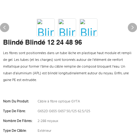
Blindé Blindé 12 24 48 96
Les fibres sont positionnées dans un tube lâche en plastique haut module et rempli
de gel. Les tubes (et les charges) sont toronnés autour de l'élément de renfort
métallique pour former l'âme du câble remplie de composé bloquant l'eau. Un
ruban d'aluminium (APL) est blindé longitudinalement autour du noyau. Enfin, une
gaine PE est extrudée.
Nom Du Produit:
Câble à fibre optique GYTA
Type De Fibre:
G652D G655 G657 50/125 62.5/125
Nombre De Fibres:
2-288 noyaux
Type De Câble:
Extérieur