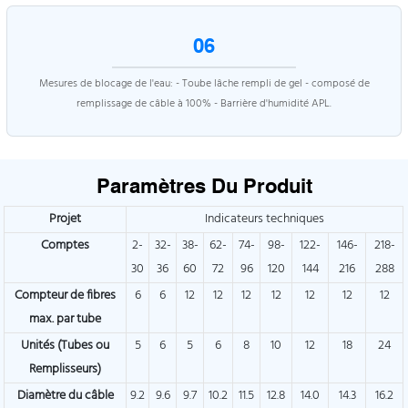
06
Mesures de blocage de l'eau: - Toube lâche rempli de gel - composé de
remplissage de câble à 100% - Barrière d'humidité APL.
Paramètres Du Produit
Projet
Indicateurs techniques
Comptes
2-
32-
38-
62-
74-
98-
122-
146-
218-
30
36
60
72
96
120
144
216
288
Compteur de fibres
6
6
12
12
12
12
12
12
12
max. par tube
Unités (Tubes ou
5
6
5
6
8
10
12
18
24
Remplisseurs)
Diamètre du câble
9.2
9.6
9.7
10.2
11.5
12.8
14.0
14.3
16.2