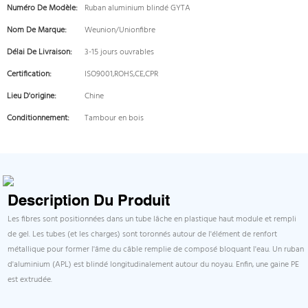
Numéro De Modèle:
Ruban aluminium blindé GYTA
Nom De Marque:
Weunion/Unionfibre
Délai De Livraison:
3-15 jours ouvrables
Certification:
ISO9001,ROHS,CE,CPR
Lieu D'origine:
Chine
Conditionnement:
Tambour en bois
Description Du Produit
Les fibres sont positionnées dans un tube lâche en plastique haut module et rempli
de gel. Les tubes (et les charges) sont toronnés autour de l'élément de renfort
métallique pour former l'âme du câble remplie de composé bloquant l'eau. Un ruban
d'aluminium (APL) est blindé longitudinalement autour du noyau. Enfin, une gaine PE
est extrudée.