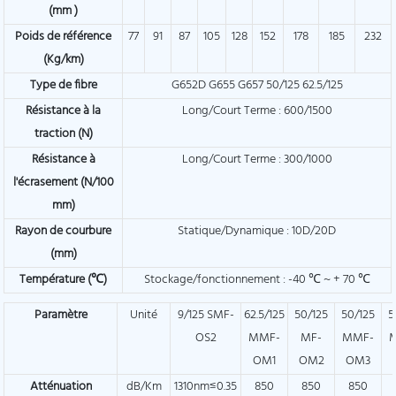
(mm )
Poids de référence
77
91
87
105
128
152
178
185
232
(Kg/km)
Type de fibre
G652D G655 G657 50/125 62.5/125
Résistance à la
Long/Court Terme : 600/1500
traction (N)
Résistance à
Long/Court Terme : 300/1000
l'écrasement (N/100
mm)
Rayon de courbure
Statique/Dynamique : 10D/20D
(mm)
Température (℃)
Stockage/fonctionnement : -40 ℃ ~ + 70 ℃
Paramètre
Unité
9/125 SMF-
62.5/125
50/125
50/125
5
OS2
MMF-
MF-
MMF-
OM1
OM2
OM3
Atténuation
dB/Km
1310nm≤0.35
850
850
850