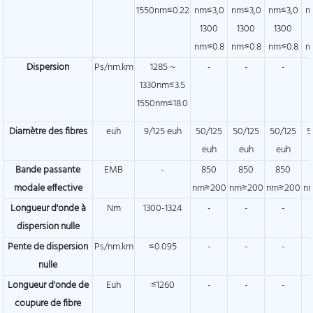
1550nm≤0.22
nm≤3,0
nm≤3,0
nm≤3,0
n
1300
1300
1300
nm≤0.8
nm≤0.8
nm≤0.8
n
Dispersion
Ps/nm.km
1285 ~
-
-
-
1330nm≤3.5
1550nm≤18.0
Diamètre des fibres
euh
9/125 euh
50/125
50/125
50/125
5
euh
euh
euh
Bande passante
EMB
-
850
850
850
modale effective
nm≥200
nm≥200
nm≥200
n
Longueur d'onde à
Nm
1300-1324
-
-
-
dispersion nulle
Pente de dispersion
Ps/nm.km
≤0.095
-
-
-
nulle
Longueur d'onde de
Euh
≤1260
-
-
-
coupure de fibre