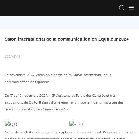
Salon international de la communication en Équateur 2024
2024-11-19
En novembre 2024, Weunion a participé au Salon international de la
communication en Équateur.
Du 17 au 18 novembre 2024, l'ISP s'est tenu au Palais des Congrès et des
Expositions de Quito. Il s'agit d'un événement important dans l'industrie des
télécommunications en Amérique du Sud.
Notre stand était axé sur les câbles optiques et accessoires ADSS, compte tenu du