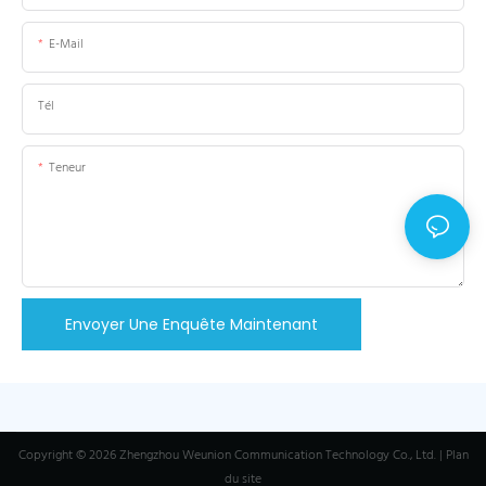
E-Mail
Tél
Teneur
Envoyer Une Enquête Maintenant
Copyright © 2026 Zhengzhou Weunion Communication Technology Co., Ltd. |
Plan
du site