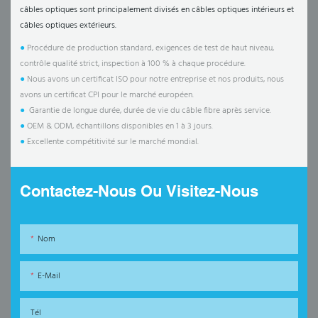
câbles optiques sont principalement divisés en câbles optiques intérieurs et
câbles optiques extérieurs.
●
Procédure de production standard, exigences de test de haut niveau,
contrôle qualité strict, inspection à 100 % à chaque procédure.
●
Nous avons un certificat ISO pour notre entreprise et nos produits, nous
avons un certificat CPI pour le marché européen.
●
Garantie de longue durée, durée de vie du câble fibre après service.
●
OEM & ODM, échantillons disponibles en 1 à 3 jours.
●
Excellente compétitivité sur le marché mondial.
Contactez-Nous Ou Visitez-Nous
Nom
E-Mail
Tél