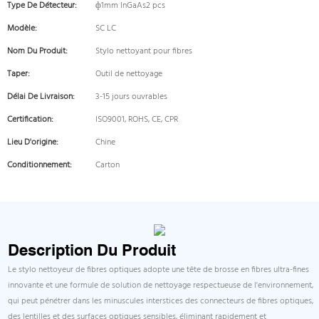
Type De Détecteur:
ф1mm InGaAs2 pcs
Modèle:
SC LC
Nom Du Produit:
Stylo nettoyant pour fibres
Taper:
Outil de nettoyage
Délai De Livraison:
3-15 jours ouvrables
Certification:
ISO9001, ROHS, CE, CPR
Lieu D'origine:
Chine
Conditionnement:
Carton
Description Du Produit
Le stylo nettoyeur de fibres optiques adopte une tête de brosse en fibres ultra-fines
innovante et une formule de solution de nettoyage respectueuse de l'environnement,
qui peut pénétrer dans les minuscules interstices des connecteurs de fibres optiques,
des lentilles et des surfaces optiques sensibles, éliminant rapidement et