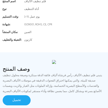
قلم تنظيف الألياف
اسم المنتج:
أداة التنظيف
نوع:
3-15 يوم عمل
وقت التسليم:
ISO9001, ROHS, CE, CPR
شهادة:
الصين
مكان المنشأ:
كارتون
التعبئة والتغليف:
وصف المنتج
يتبنى قلم تنظيف الألياف رأس فرشاة ألياف فائقة الدقة مبتكرة وصيغة محلول تنظيف
صديقة للبيئة، والتي يمكنها اختراق الفجوات الدقيقة في موصلات الألياف البصرية
والعدسات والأسطح البصرية الحساسة، وإزالة الملوثات مثل الغبار والزيت وبصمات
الأصابع بسرعة وبشكل كامل، مما يضمن نظافة وأداء مستقر لمكونات الألياف البصرية.
تحميل