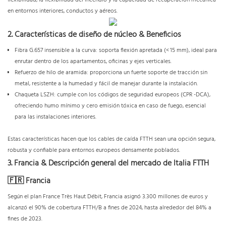
flexibilidad, la flexibilidad del incendio y la capacidad de recuperación mecánica
en entornos interiores, conductos y aéreos.
2. Características de diseño de núcleo & Beneficios
Fibra G.657 insensible a la curva: soporta flexión apretada (< 15 mm), ideal para
enrutar dentro de los apartamentos, oficinas y ejes verticales.
Refuerzo de hilo de aramida: proporciona un fuerte soporte de tracción sin
metal, resistente a la humedad y fácil de manejar durante la instalación.
Chaqueta LSZH: cumple con los códigos de seguridad europeos (CPR -DCA),
ofreciendo humo mínimo y cero emisión tóxica en caso de fuego, esencial
para las instalaciones interiores.
Estas características hacen que los cables de caída FTTH sean una opción segura,
robusta y confiable para entornos europeos densamente poblados.
3. Francia & Descripción general del mercado de Italia FTTH
🇫🇷 Francia
Según el plan France Très Haut Débit, Francia asignó 3.300 millones de euros y
alcanzó el 90% de cobertura FTTH/B a fines de 2024, hasta alrededor del 84% a
fines de 2023.