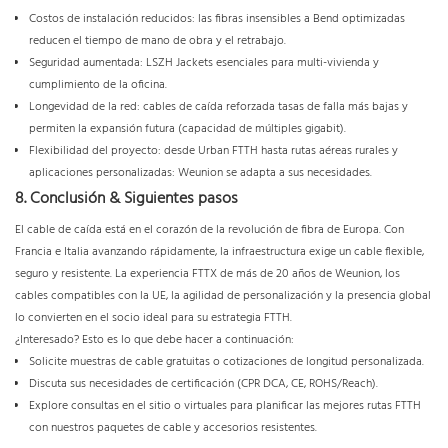
Costos de instalación reducidos: las fibras insensibles a Bend optimizadas
reducen el tiempo de mano de obra y el retrabajo.
Seguridad aumentada: LSZH Jackets esenciales para multi-vivienda y
cumplimiento de la oficina.
Longevidad de la red: cables de caída reforzada tasas de falla más bajas y
permiten la expansión futura (capacidad de múltiples gigabit).
Flexibilidad del proyecto: desde Urban FTTH hasta rutas aéreas rurales y
aplicaciones personalizadas: Weunion se adapta a sus necesidades.
8. Conclusión & Siguientes pasos
El cable de caída está en el corazón de la revolución de fibra de Europa. Con
Francia e Italia avanzando rápidamente, la infraestructura exige un cable flexible,
seguro y resistente. La experiencia FTTX de más de 20 años de Weunion, los
cables compatibles con la UE, la agilidad de personalización y la presencia global
lo convierten en el socio ideal para su estrategia FTTH.
¿Interesado? Esto es lo que debe hacer a continuación:
Solicite muestras de cable gratuitas o cotizaciones de longitud personalizada.
Discuta sus necesidades de certificación (CPR DCA, CE, ROHS/Reach).
Explore consultas en el sitio o virtuales para planificar las mejores rutas FTTH
con nuestros paquetes de cable y accesorios resistentes.