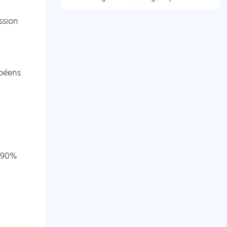
entre les plafonds d’appel d’offres et la
réalité du marché
ssion
opéens
e 90%