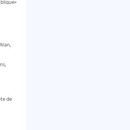
ublique»
Milan,
ns,
te de