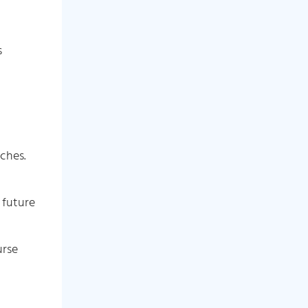
s
uches.
 future
urse