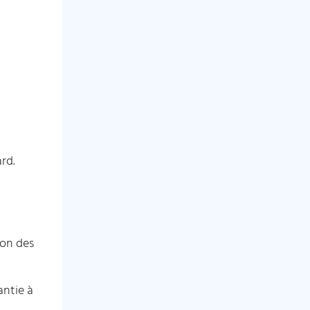
rd.
son des
antie à