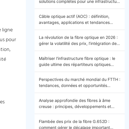
solutions complètes pour une infrastructure
efficace, sécurisée et évolutive
Câble optique actif (AOC) : définition,
avantages, applications et tendances
 ligne
futures
La révolution de la fibre optique en 2026 :
çus pour
gérer la volatilité des prix, l’intégration de
tion,
l’IA et la connectivité mondiale –
Introduction
ité
Maîtriser l'infrastructure fibre optique : le
guide ultime des répartiteurs optiques
(ODF) 2026
Perspectives du marché mondial du FTTH :
tendances, données et opportunités
futures
Analyse approfondie des fibres à âme
des
creuse : principes, développements et
applications
Flambée des prix de la fibre G.652D :
comment gérer le décalage important