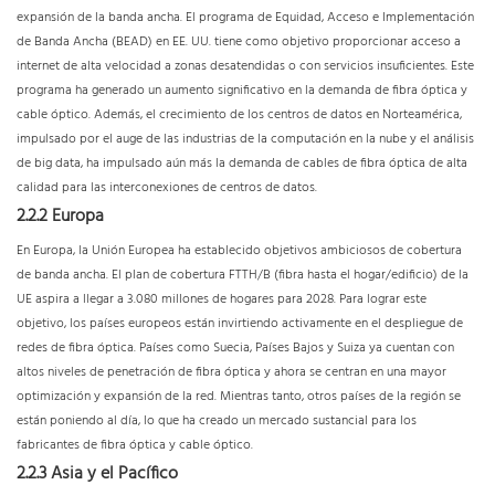
expansión de la banda ancha. El programa de Equidad, Acceso e Implementación
de Banda Ancha (BEAD) en EE. UU. tiene como objetivo proporcionar acceso a
internet de alta velocidad a zonas desatendidas o con servicios insuficientes. Este
programa ha generado un aumento significativo en la demanda de fibra óptica y
cable óptico. Además, el crecimiento de los centros de datos en Norteamérica,
impulsado por el auge de las industrias de la computación en la nube y el análisis
de big data, ha impulsado aún más la demanda de cables de fibra óptica de alta
calidad para las interconexiones de centros de datos.
2.2.2 Europa
En Europa, la Unión Europea ha establecido objetivos ambiciosos de cobertura
de banda ancha. El plan de cobertura FTTH/B (fibra hasta el hogar/edificio) de la
UE aspira a llegar a 3.080 millones de hogares para 2028. Para lograr este
objetivo, los países europeos están invirtiendo activamente en el despliegue de
redes de fibra óptica. Países como Suecia, Países Bajos y Suiza ya cuentan con
altos niveles de penetración de fibra óptica y ahora se centran en una mayor
optimización y expansión de la red. Mientras tanto, otros países de la región se
están poniendo al día, lo que ha creado un mercado sustancial para los
fabricantes de fibra óptica y cable óptico.
2.2.3 Asia y el Pacífico