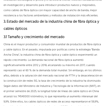
innovación tecnológica, el precio y el servicio al cliente. Invierten constantemente
en investigación y desarrollo para introducir productos nuevos y mejorados,
como cables de fibra óptica con mayor capacidad de ancho de banda, mejor
resistencia a los factores ambientales y métodos de instalación más eficientes.
3. Estado del mercado de la industria china de fibra óptica y
cables ópticos
3.1 Tamaño y crecimiento del mercado
China es el mayor productor y consumidor mundial de productos de fibra óptica
y cable óptico. En el pasado, impulsada por políticas como la estrategia "Banda
Ancha China", la industria china de fibra óptica y cable óptico experimentó un
rápido crecimiento. La demanda nacional de fibra óptica aumentó
significativamente entre 2012 y 2018, alcanzando su máximo en 2017, cuando
representó casi el 60 % de la demanda total mundial. Sin embargo, en los últimos
años, debido a la saturación del mercado nacional de FTTH y la desaceleración en
la construcción de redes 5G, la tasa de crecimiento de la industria ha disminuido.
Según datos del Ministerio de Industria y Tecnología de la Información (MIIT), en
el primer semestre de 2025, la longitud total de líneas de cable óptico en China
alcanzó los 74540000 kilómetros, lo que representa un aumento interanual del
9,9%. Entre ellos, los cables ópticos de redes de acceso representaron el 59,9%,