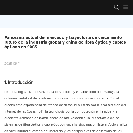
Panorama actual del mercado y trayectoria de crecimiento 
futuro de la industria global y china de fibra óptica y cables 
ópticos en 2025
2025-09-11
1. Introducción
En la era digital, la industria de la fibra óptica y el cable óptico constituye la
columna vertebral de la infraestructura de comunicaciones moderna. Con el
crecimiento exponencial del tráfico de datos, impulsado por la proliferación del
Internet de las Cosas (IoT), la tecnología 5G, la computación en la nube y la
creciente demanda de banda ancha de alta velocidad, la importancia de los
sistemas de fibra óptica y cable óptico nunca ha sido mayor. Este artículo analiza
en profundidad el estado del mercado y las perspectivas de desarrollo de las