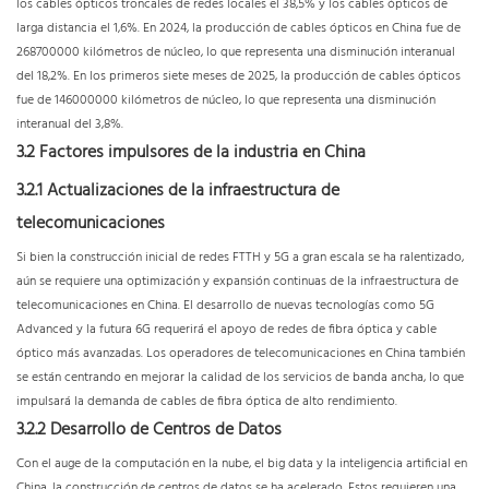
los cables ópticos troncales de redes locales el 38,5% y los cables ópticos de
larga distancia el 1,6%. En 2024, la producción de cables ópticos en China fue de
268700000 kilómetros de núcleo, lo que representa una disminución interanual
del 18,2%. En los primeros siete meses de 2025, la producción de cables ópticos
fue de 146000000 kilómetros de núcleo, lo que representa una disminución
interanual del 3,8%.
3.2 Factores impulsores de la industria en China
3.2.1 Actualizaciones de la infraestructura de
telecomunicaciones
Si bien la construcción inicial de redes FTTH y 5G a gran escala se ha ralentizado,
aún se requiere una optimización y expansión continuas de la infraestructura de
telecomunicaciones en China. El desarrollo de nuevas tecnologías como 5G
Advanced y la futura 6G requerirá el apoyo de redes de fibra óptica y cable
óptico más avanzadas. Los operadores de telecomunicaciones en China también
se están centrando en mejorar la calidad de los servicios de banda ancha, lo que
impulsará la demanda de cables de fibra óptica de alto rendimiento.
3.2.2 Desarrollo de Centros de Datos
Con el auge de la computación en la nube, el big data y la inteligencia artificial en
China, la construcción de centros de datos se ha acelerado. Estos requieren una