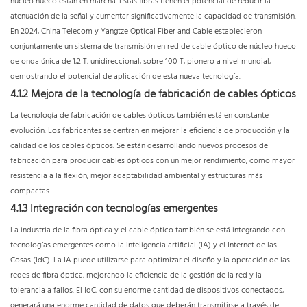
núcleo hueco están en marcha. Estas fibras tienen el potencial de reducir la
atenuación de la señal y aumentar significativamente la capacidad de transmisión.
En 2024, China Telecom y Yangtze Optical Fiber and Cable establecieron
conjuntamente un sistema de transmisión en red de cable óptico de núcleo hueco
de onda única de 1,2 T, unidireccional, sobre 100 T, pionero a nivel mundial,
demostrando el potencial de aplicación de esta nueva tecnología.
4.1.2 Mejora de la tecnología de fabricación de cables ópticos
La tecnología de fabricación de cables ópticos también está en constante
evolución. Los fabricantes se centran en mejorar la eficiencia de producción y la
calidad de los cables ópticos. Se están desarrollando nuevos procesos de
fabricación para producir cables ópticos con un mejor rendimiento, como mayor
resistencia a la flexión, mejor adaptabilidad ambiental y estructuras más
compactas.
4.1.3 Integración con tecnologías emergentes
La industria de la fibra óptica y el cable óptico también se está integrando con
tecnologías emergentes como la inteligencia artificial (IA) y el Internet de las
Cosas (IdC). La IA puede utilizarse para optimizar el diseño y la operación de las
redes de fibra óptica, mejorando la eficiencia de la gestión de la red y la
tolerancia a fallos. El IdC, con su enorme cantidad de dispositivos conectados,
generará una enorme cantidad de datos que deberán transmitirse a través de