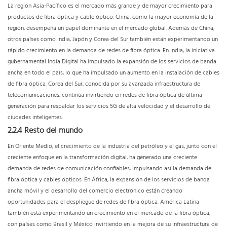
La región Asia-Pacífico es el mercado más grande y de mayor crecimiento para
productos de fibra óptica y cable óptico. China, como la mayor economía de la
región, desempeña un papel dominante en el mercado global. Además de China,
otros países como India, Japón y Corea del Sur también están experimentando un
rápido crecimiento en la demanda de redes de fibra óptica. En India, la iniciativa
gubernamental India Digital ha impulsado la expansión de los servicios de banda
ancha en todo el país, lo que ha impulsado un aumento en la instalación de cables
de fibra óptica. Corea del Sur, conocida por su avanzada infraestructura de
telecomunicaciones, continúa invirtiendo en redes de fibra óptica de última
generación para respaldar los servicios 5G de alta velocidad y el desarrollo de
ciudades inteligentes.
2.2.4 Resto del mundo
En Oriente Medio, el crecimiento de la industria del petróleo y el gas, junto con el
creciente enfoque en la transformación digital, ha generado una creciente
demanda de redes de comunicación confiables, impulsando así la demanda de
fibra óptica y cables ópticos. En África, la expansión de los servicios de banda
ancha móvil y el desarrollo del comercio electrónico están creando
oportunidades para el despliegue de redes de fibra óptica. América Latina
también está experimentando un crecimiento en el mercado de la fibra óptica,
con países como Brasil y México invirtiendo en la mejora de su infraestructura de