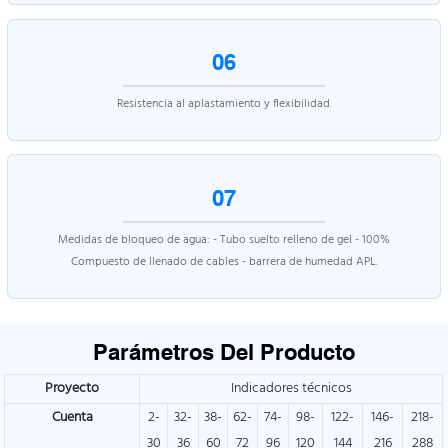
06
Resistencia al aplastamiento y flexibilidad.
07
Medidas de bloqueo de agua: - Tubo suelto relleno de gel - 100%
Compuesto de llenado de cables - barrera de humedad APL.
Parámetros Del Producto
Proyecto
Indicadores técnicos
Cuenta
2-
32-
38-
62-
74-
98-
122-
146-
218-
30
36
60
72
96
120
144
216
288