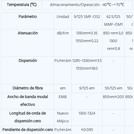
Temperatura (℃)
Almacenamiento/Operación: -40℃~+70℃
Parámetro
Unidad
9/125 SMF-OS2
62.5/125
50/1
MMF-OM1
Atenuación
dB/Km
1310nm≤0.35
850 nm≤3,0
850 
1550nm≤0.22
1300
1
nm≤0.8
nm
Dispersión
Ps/nm.km
1285~1330nm≤3.5
-
1550nm≤18.0
Diámetro de fibra
em
9/125 em
50/125 em
50/
Ancho de banda modal
EMB
-
850nm≥200
850
efectivo
Longitud de onda de
Nuevo
1300-1324
-
dispersión cero
Méjico
Pendiente de dispersión cero
Ps/nm.km
≤0.095
-