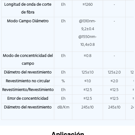
Longitud de onda de corte
Eh
≤1260
-
de fibra
Modo Campo Diámetro
Eh
@1310nm-
-
9,2±0.4
@1550nm-
10,4±0.8
Modo de concentricidad del
Eh
≤0.8
-
campo
Diámetro del revestimiento
Eh
125±1.0
125±2.0
12
Revestimiento no circular
%
≤1.0
≤2.0
Revestimiento/Revestimiento
Eh
≤12.5
≤12.5
≤
Error de concentricidad
Eh
≤12.5
≤12.5
≤
Diámetro del revestimiento
dB/Km
245±10
245±10
24
Aplicación