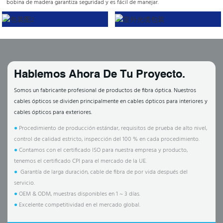
bobina de madera garantiza seguridad y es fácil de manejar.
Hablemos Ahora De Tu Proyecto.
Somos un fabricante profesional de productos de fibra óptica. Nuestros
cables ópticos se dividen principalmente en cables ópticos para interiores y
cables ópticos para exteriores.
●
Procedimiento de producción estándar, requisitos de prueba de alto nivel,
control de calidad estricto, inspección del 100 % en cada procedimiento.
●
Contamos con el certificado ISO para nuestra empresa y producto,
tenemos el certificado CPI para el mercado de la UE.
●
Garantía de larga duración, cable de fibra de por vida después del
servicio.
●
OEM & ODM, muestras disponibles en 1 ~ 3 días.
●
Excelente competitividad en el mercado global.