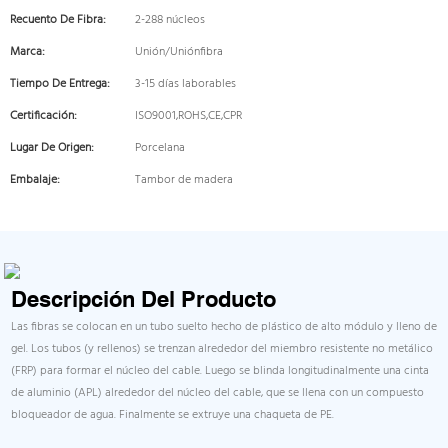
Recuento De Fibra:
2-288 núcleos
Marca:
Unión/Uniónfibra
Tiempo De Entrega:
3-15 días laborables
Certificación:
ISO9001,ROHS,CE,CPR
Lugar De Origen:
Porcelana
Embalaje:
Tambor de madera
Descripción Del Producto
Las fibras se colocan en un tubo suelto hecho de plástico de alto módulo y lleno de
gel. Los tubos (y rellenos) se trenzan alrededor del miembro resistente no metálico
(FRP) para formar el núcleo del cable. Luego se blinda longitudinalmente una cinta
de aluminio (APL) alrededor del núcleo del cable, que se llena con un compuesto
bloqueador de agua. Finalmente se extruye una chaqueta de PE.