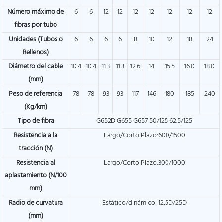
Número máximo de
6
6
12
12
12
12
12
12
12
fibras por tubo
Unidades (Tubos o
6
6
6
6
8
10
12
18
24
Rellenos)
Diámetro del cable
10.4
10.4
11.3
11.3
12.6
14
15.5
16.0
18.0
(mm)
Peso de referencia
78
78
93
93
117
146
180
185
240
(Kg/km)
Tipo de fibra
G652D G655 G657 50/125 62.5/125
Resistencia a la
Largo/Corto Plazo:600/1500
tracción (N)
Resistencia al
Largo/Corto Plazo:300/1000
aplastamiento (N/100
mm)
Radio de curvatura
Estático/dinámico: 12,5D/25D
(mm)