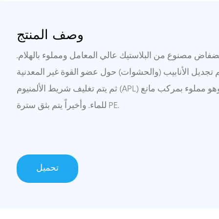
وصف المنتج
ضفاض مصنوع من البلاستيك عالي المعامل ومملوء بالهلام.
 تجديل الأنابيب (والحشوات) حول عضو القوة غير المعدنية (FRP) لتشكيل قلب الكابل.
ثم يتم تغليف شريط الألمنيوم (APL) طوليًا حول قلب الكابل، وهو مملوء بمركب مانع
للماء. وأخيراً يتم بثق سترة PE.
تحميل