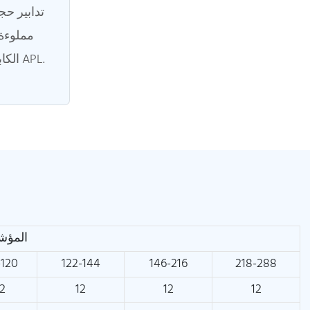
تدابير حجب
مملوءة 
الكابلات 100 ٪ - حاجز رطوبة APL.
المؤشر
-120
122-144
146-216
218-288
12
12
12
12