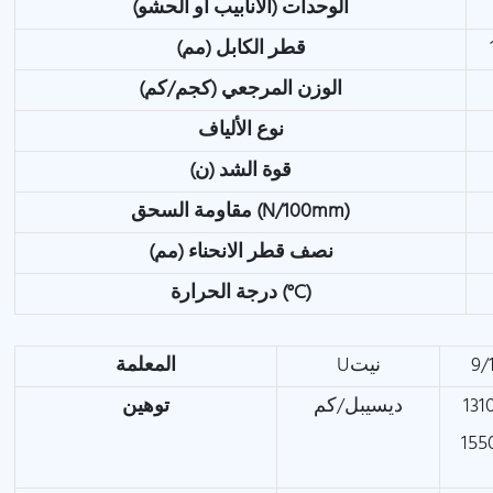
الوحدات (الأنابيب أو الحشو)
قطر الكابل (مم)
الوزن المرجعي (كجم/كم)
نوع الألياف
قوة الشد (ن)
مقاومة السحق (N/100mm)
نصف قطر الانحناء (مم)
درجة الحرارة (°C)
9/
Uنيت
المعلمة
ديسيبل/كم
توهين