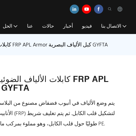
الاتصال بنا
فيديو
أخبار
حالات
عنا
الحل
كابلات الألياف الضوئية المجدولة في الهواء الطلق FRP APL Armor كبل الألياف البصرية GYFTA
كابلات الألياف الضوئية ا
Armor كبل الألياف البصرية YFTA
يتم وضع الألياف في أنبوب فضفاض مصنوع من البلاستيك
الأنابيب (و
الألمنيوم (APL) طوليًا حول قلب الكابل، وهو مملوء بمركب مانع للماء. وأخيراً يتم بثق سترة PE.