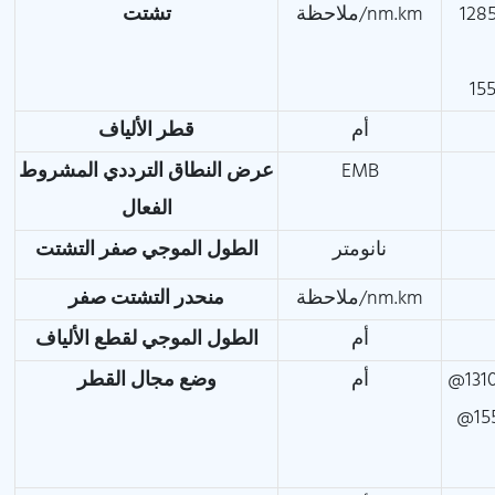
انومتر
ملاحظة/nm.km
تشتت
أم
قطر الألياف
EMB
عرض النطاق الترددي المشروط
الفعال
نانومتر
الطول الموجي صفر التشتت
ملاحظة/nm.km
منحدر التشتت صفر
أم
الطول الموجي لقطع الألياف
أم
وضع مجال القطر
@15