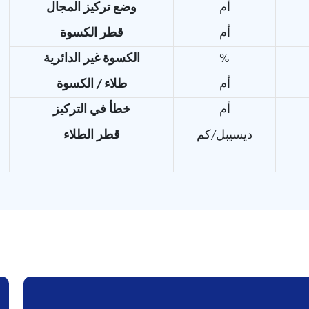
أم
وضع تركيز المجال
أم
قطر الكسوة
%
الكسوة غير الدائرية
أم
طلاء / الكسوة
أم
خطأ في التركيز
ديسيبل/كم
قطر الطلاء