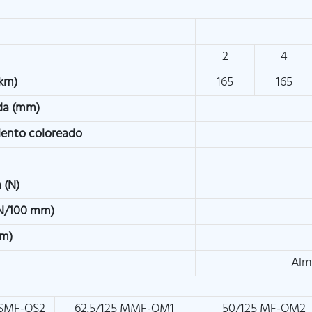
2
4
/km)
165
165
nda (mm)
miento coloreado
 (N)
(N/100 mm)
mm)
Alm
 SMF-OS2
62.5/125 MMF-OM1
50/125 MF-OM2