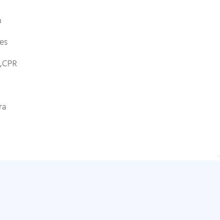
a
les
E,CPR
ra