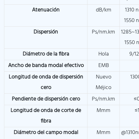
Atenuación
dB/km
1310 
1550 
Dispersión
Ps/nm.km
1285~1
1550 
Diámetro de la fibra
Hola
9/1
Ancho de banda modal efectivo
EMB
Longitud de onda de dispersión
Nuevo
130
cero
Méjico
Pendiente de dispersión cero
Ps/nm.km
≤0
Longitud de onda de corte de
Mmm
≤
fibra
Diámetro del campo modal
Mmm
@1310n