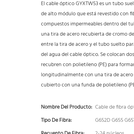
El cable óptico GYXTW53 es un tubo suelt
de alto módulo que está revestido con 
compuestos impermeables dentro del tub
una tira de acero recubierta de cromo d
entre la tira de acero y el tubo suelto p
del agua del cable óptico. Se colocan do
recubren con polietileno (PE) para formar 
longitudinalmente con una tira de acero
cubierto con una funda de polietileno (PE
Nombre Del Producto:
Cable de fibra 
Tipo De Fibra:
G652D G655 G657
Recuento De Fibra:
2-24 núcleos