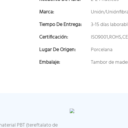
Marca:
Unión/Uniónfibr
Tiempo De Entrega:
3-15 días laborab
Certificación:
ISO9001,ROHS,C
Lugar De Origen:
Porcelana
Embalaje:
Tambor de made
terial PBT (tereftalato de