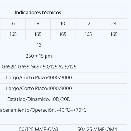
Indicadores técnicos
6
8
10
12
24
165
165
165
165
165
12
250 ± 15 μm
G652D G655 G657 50/125 62.5/125
Largo/Corto Plazo:1000/3000
Largo/Corto Plazo:1000/3000
Estático/Dinámico: 10D/20D
acenamiento/Operación: -40℃~+70℃
50/125 MMF-OM3
50/125 MMF-OM4