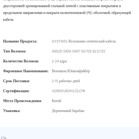
двусторонней хромированной стальной лентой с пластиковым покрытием в
продольном направлении и покрыта полиэтиленовой (PE) оболочкой, образующей
кабель.
Название Продукта:
GYXTW53 Волоконно-оптический кабель
Тип Волокна:
G652D G655 G657 50/125 62.5/125
Количество Волокон:
2-24 ядра
Фирменное Наименование:
Веюнион/Юнионфайбер
Срок Поставки:
3-15 рабочих дней
Сертификация:
ISO9001,ROHS,CE,CPR
Место Происхождения:
Китай
Упаковка:
Деревянный барабан