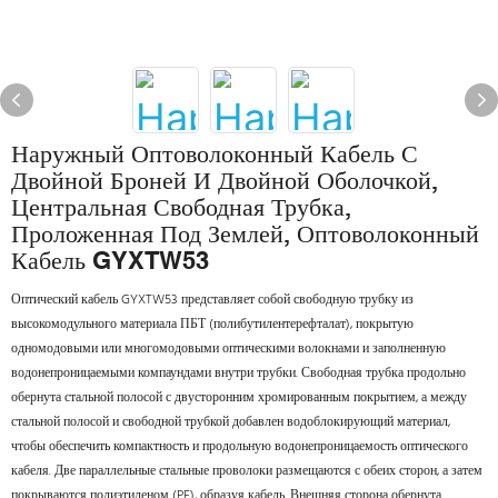
Наружный Оптоволоконный Кабель С
Двойной Броней И Двойной Оболочкой,
Центральная Свободная Трубка,
Проложенная Под Землей, Оптоволоконный
Кабель GYXTW53
Оптический кабель GYXTW53 представляет собой свободную трубку из
высокомодульного материала ПБТ (полибутилентерефталат), покрытую
одномодовыми или многомодовыми оптическими волокнами и заполненную
водонепроницаемыми компаундами внутри трубки. Свободная трубка продольно
обернута стальной полосой с двусторонним хромированным покрытием, а между
стальной полосой и свободной трубкой добавлен водоблокирующий материал,
чтобы обеспечить компактность и продольную водонепроницаемость оптического
кабеля. Две параллельные стальные проволоки размещаются с обеих сторон, а затем
покрываются полиэтиленом (PE), образуя кабель. Внешняя сторона обернута