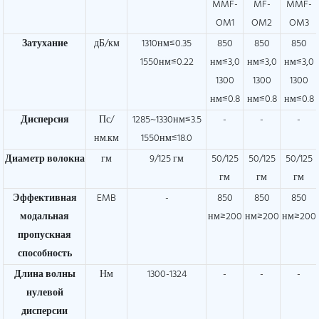
MMF-
MF-
MMF-
OM1
OM2
OM3
Затухание
дБ/км
1310нм≤0.35
850
850
850
1550нм≤0.22
нм≤3,0
нм≤3,0
нм≤3,0
1300
1300
1300
нм≤0.8
нм≤0.8
нм≤0.8
Дисперсия
Пс/
1285~1330нм≤3.5
-
-
-
нм.км
1550нм≤18.0
Диаметр волокна
гм
9/125 гм
50/125
50/125
50/125
гм
гм
гм
Эффективная
EMB
-
850
850
850
модальная
нм≥200
нм≥200
нм≥200
пропускная
способность
Длина волны
Нм
1300-1324
-
-
-
нулевой
дисперсии