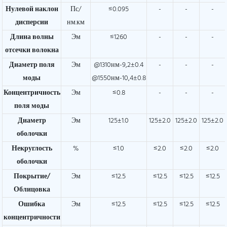
Нулевой наклон
Пс/
≤0.095
-
-
-
дисперсии
нм.км
Длина волны
Эм
≤1260
-
-
-
отсечки волокна
Диаметр поля
Эм
@1310нм-9,2±0.4
-
-
-
моды
@1550нм-10,4±0.8
Концентричность
Эм
≤0.8
-
-
-
поля моды
Диаметр
Эм
125±1.0
125±2.0
125±2.0
125±2.0
оболочки
Некруглость
%
≤1.0
≤2.0
≤2.0
≤2.0
оболочки
Покрытие/
Эм
≤12.5
≤12.5
≤12.5
≤12.5
Облицовка
Ошибка
Эм
≤12.5
≤12.5
≤12.5
≤12.5
концентричности