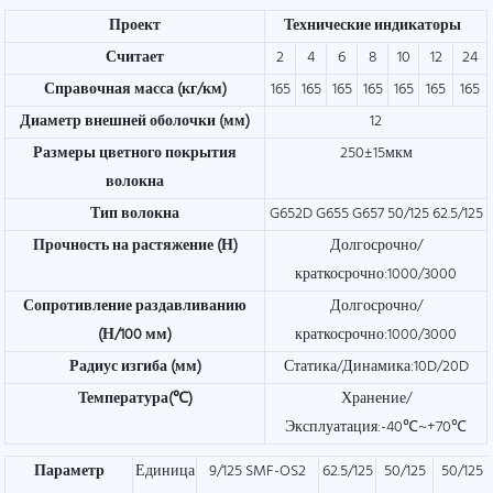
Проект
Технические индикаторы
Считает
2
4
6
8
10
12
24
Справочная масса (кг/км)
165
165
165
165
165
165
165
Диаметр внешней оболочки (мм)
12
Размеры цветного покрытия
250±15мкм
волокна
Тип волокна
G652D G655 G657 50/125 62.5/125
Прочность на растяжение (Н)
Долгосрочно/
краткосрочно:1000/3000
Сопротивление раздавливанию
Долгосрочно/
(Н/100 мм)
краткосрочно:1000/3000
Радиус изгиба (мм)
Статика/Динамика:10D/20D
Температура(℃)
Хранение/
Эксплуатация:-40℃~+70℃
Параметр
Единица
9/125 SMF-OS2
62.5/125
50/125
50/125