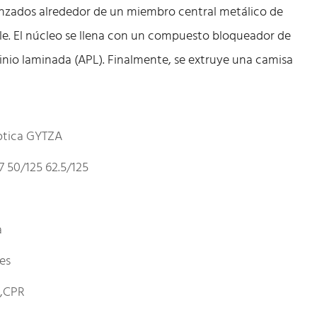
trenzados alrededor de un miembro central metálico de
le. El núcleo se llena con un compuesto bloqueador de
inio laminada (APL). Finalmente, se extruye una camisa
ptica GYTZA
 50/125 62.5/125
a
les
E,CPR