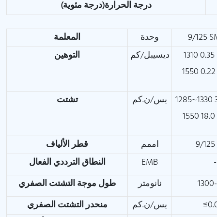
درجة الحرارة(درجة مئوية)
المعلمة
وحدة
9/125 
1
ديسيبل/كم
التوهين
بس/ن.كم
تشتت
1
اممم
قطر الألياف
النطاق الترددي الفعال
EMB
-
طول موجة التشتت الصفري
نانومتر
1300
منحدر التشتت الصفري
بس/ن.كم
≤0.