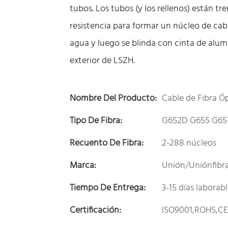
tubos. Los tubos (y los rellenos) están 
resistencia para formar un núcleo de cab
agua y luego se blinda con cinta de alum
exterior de LSZH.
Nombre Del Producto:
Cable de Fibra Ó
Tipo De Fibra:
G652D G655 G657
Recuento De Fibra:
2-288 núcleos
Marca:
Unión/Uniónfibr
Tiempo De Entrega:
3-15 días laborab
Certificación:
ISO9001,ROHS,C