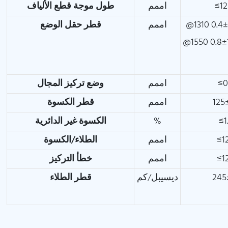
طول موجة قطع الألياف
اممم
≤1
اممم
قطر حقل الوضع
وضع تركيز المجال
اممم
≤0
قطر الكسوة
اممم
125
الكسوة غير الدائرية
%
≤1
الطلاء/الكسوة
اممم
≤1
خطأ التركيز
اممم
≤1
قطر الطلاء
ديسيبل/كم
245