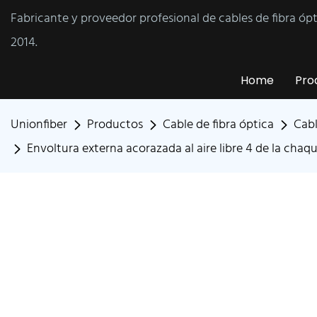
Fabricante y proveedor profesional de cables de fibra óp
2014.
Home
Pro
Unionfiber
Productos
Cable de fibra óptica
Cabl
Envoltura externa acorazada al aire libre 4 de la chaqu