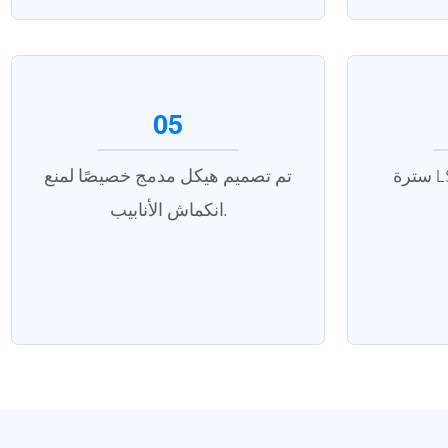
05
سترة LSZH تضمن أداءً جيدًا في
تم تصميم هيكل مدمج خصيصًا لمنع
انكماش الأنابيب.