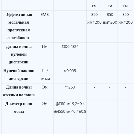
гм
гм
гм
Эффективная
EMB
-
850
850
850
модальная
нм≥200
нм≥200
нм≥200
пропускная
способность
Длина волны
Нм
1300-1324
-
-
-
нулевой
дисперсии
Нулевой наклон
Пс/
≤0.095
-
-
-
дисперсии
нм.км
Длина волны
Эм
≤1260
-
-
-
отсечки волокна
Диаметр поля
Эм
@1310нм-9,2±0.4
-
-
-
моды
@1550нм-10,4±0.8