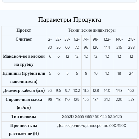
Параметры Продукта
Проект
Технические индикаторы
Считает
2-
32-
38-
62-
74-
98-
122-
146-
218-
30
36
60
72
96
120
144
216
288
Макс.кол-во волокон
6
6
12
12
12
12
12
12
12
на трубку
Единицы (трубки или
5
6
5
6
8
10
12
18
24
наполнители)
Диаметр кабеля (мм)
9.2
9.6
9.7
10.2
11.5
12.8
14.0
14.3
16.2
Справочная масса
98
113
110
129
155
184
212
220
273
(кг/км)
Тип волокна
G652D G655 G657 50/125 62.5/125
Прочность на
Долгосрочно/краткосрочно:600/1500
растяжение (Н)