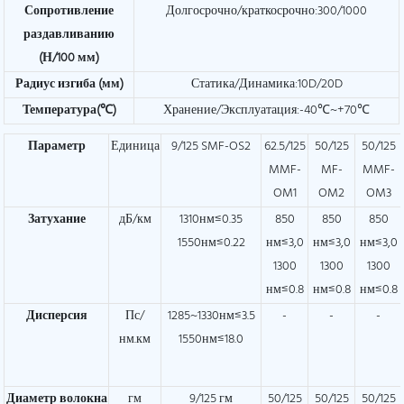
Сопротивление
Долгосрочно/краткосрочно:300/1000
раздавливанию
(Н/100 мм)
Радиус изгиба (мм)
Статика/Динамика:10D/20D
Температура(℃)
Хранение/Эксплуатация:-40℃~+70℃
Параметр
Единица
9/125 SMF-OS2
62.5/125
50/125
50/125
MMF-
MF-
MMF-
OM1
OM2
OM3
Затухание
дБ/км
1310нм≤0.35
850
850
850
1550нм≤0.22
нм≤3,0
нм≤3,0
нм≤3,0
1300
1300
1300
нм≤0.8
нм≤0.8
нм≤0.8
Дисперсия
Пс/
1285~1330нм≤3.5
-
-
-
нм.км
1550нм≤18.0
Диаметр волокна
гм
9/125 гм
50/125
50/125
50/125