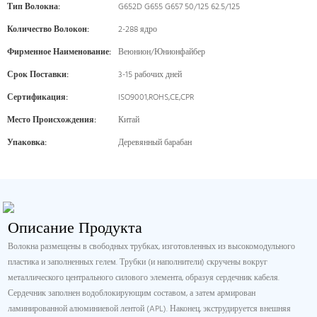
Тип Волокна:
G652D G655 G657 50/125 62.5/125
Количество Волокон:
2-288 ядро
Фирменное Наименование:
Веюнион/Юнионфайбер
Срок Поставки:
3-15 рабочих дней
Сертификация:
ISO9001,ROHS,CE,CPR
Место Происхождения:
Китай
Упаковка:
Деревянный барабан
Описание Продукта
Волокна размещены в свободных трубках, изготовленных из высокомодульного
пластика и заполненных гелем. Трубки (и наполнители) скручены вокруг
металлического центрального силового элемента, образуя сердечник кабеля.
Сердечник заполнен водоблокирующим составом, а затем армирован
ламинированной алюминиевой лентой (APL). Наконец, экструдируется внешняя