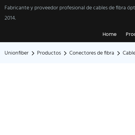
Fabricante y proveedor profesional de cables de fibra óp
2014.
Home
Pro
Unionfiber
Productos
Conectores de fibra
Cable