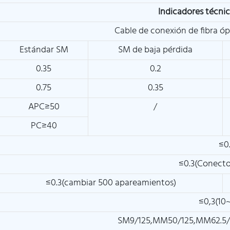
Indicadores técni
Cable de conexión de fibra 
Estándar SM
SM de baja pérdida
0.35
0.2
0.75
0.35
APC≥50
/
PC≥40
≤0.
≤0.3(Conecto
≤0.3(cambiar 500 apareamientos)
≤0,3(10
SM9/125,MM50/125,MM62.5