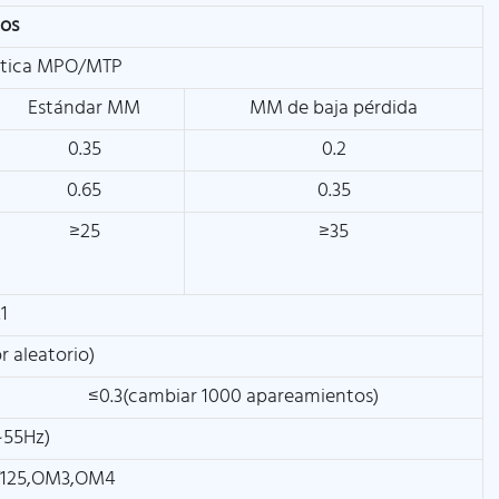
cos
óptica MPO/MTP
Estándar MM
MM de baja pérdida
0.35
0.2
0.65
0.35
≥25
≥35
1
r aleatorio)
≤0.3(cambiar 1000 apareamientos)
~55Hz)
/125,OM3,OM4