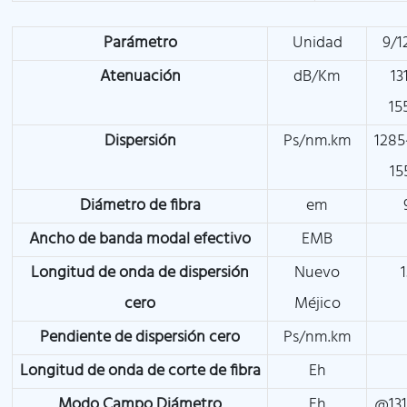
Parámetro
Unidad
9/1
Atenuación
dB/Km
13
15
Dispersión
Ps/nm.km
1285
15
Diámetro de fibra
em
Ancho de banda modal efectivo
EMB
Longitud de onda de dispersión
Nuevo
cero
Méjico
Pendiente de dispersión cero
Ps/nm.km
Longitud de onda de corte de fibra
Eh
Modo Campo Diámetro
Eh
@131