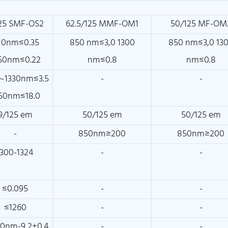
25 SMF-OS2
62.5/125 MMF-OM1
50/125 MF-OM
10nm≤0.35
850 nm≤3,0 1300
850 nm≤3,0 13
50nm≤0.22
nm≤0.8
nm≤0.8
~1330nm≤3.5
-
-
50nm≤18.0
9/125 em
50/125 em
50/125 em
-
850nm≥200
850nm≥200
1300-1324
-
-
≤0.095
-
-
≤1260
-
-
0nm-9,2±0.4
-
-