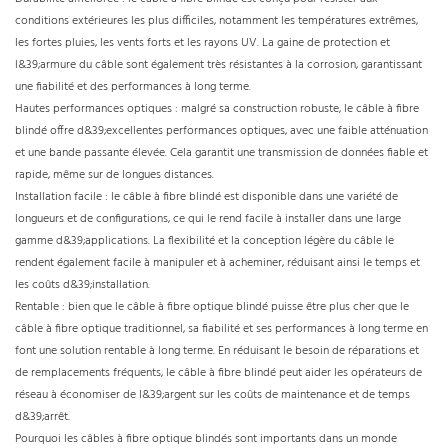
conditions extérieures les plus difficiles, notamment les températures extrêmes,
les fortes pluies, les vents forts et les rayons UV. La gaine de protection et
l&39;armure du câble sont également très résistantes à la corrosion, garantissant
une fiabilité et des performances à long terme.
Hautes performances optiques : malgré sa construction robuste, le câble à fibre
blindé offre d&39;excellentes performances optiques, avec une faible atténuation
et une bande passante élevée. Cela garantit une transmission de données fiable et
rapide, même sur de longues distances.
Installation facile : le câble à fibre blindé est disponible dans une variété de
longueurs et de configurations, ce qui le rend facile à installer dans une large
gamme d&39;applications. La flexibilité et la conception légère du câble le
rendent également facile à manipuler et à acheminer, réduisant ainsi le temps et
les coûts d&39;installation.
Rentable : bien que le câble à fibre optique blindé puisse être plus cher que le
câble à fibre optique traditionnel, sa fiabilité et ses performances à long terme en
font une solution rentable à long terme. En réduisant le besoin de réparations et
de remplacements fréquents, le câble à fibre blindé peut aider les opérateurs de
réseau à économiser de l&39;argent sur les coûts de maintenance et de temps
d&39;arrêt.
Pourquoi les câbles à fibre optique blindés sont importants dans un monde