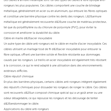
Les câbles à armure métallique sont l’un des types de câbles à fibre optique anti-
rongeurs les plus populaires. Ces câbles comportent une couche de blindage
métallique, généralement en acier ou en aluminium, qui entoure les fibres optiques
et constitue une barrière physique contre les dents des rongeurs. L&39;armure
métallique est généralement recouverte d&39;une couche de matériau protecteur,
tel que du polyéthylène ou du chlorure de polyvinyle (PVC), pour éviter la
corrosion et améliorer la durabilité du câble.
Câble en maille d&39;acier inoxydable
Un autre type de câble anti-rongeurs est le câble en maille d’acier inoxydable. Ces
câbles utilisent un maillage tissé de fil d&39;acier inoxydable pour entourer la
fibre optique, offrant une barrière solide et flexible résistante aux dommages
causés par les rongeurs. Le treillis en acier inoxydable est également très résistant
à la corrosion, ce qui le rend adapté à une utilisation dans des environnements
extérieurs difficiles.
Câble répulsif chimique
En plus des barrières physiques, certains câbles anti-rongeurs intègrent également
des répulsifs chimiques pour dissuader les rongeurs de ronger le câble. Ces câbles
sont recouverts d&39;un composé chimique spécial qui a un goût amer ou une
odeur désagréable, ce qui repousse les rongeurs et les décourage de tenter
d&39;endommager le câble.
Applications du câble anti-rongeurs