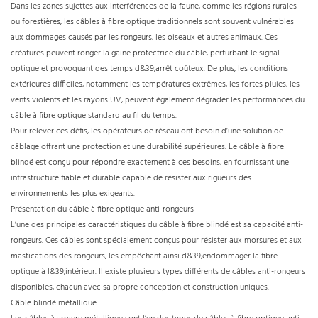
Dans les zones sujettes aux interférences de la faune, comme les régions rurales
ou forestières, les câbles à fibre optique traditionnels sont souvent vulnérables
aux dommages causés par les rongeurs, les oiseaux et autres animaux. Ces
créatures peuvent ronger la gaine protectrice du câble, perturbant le signal
optique et provoquant des temps d&39;arrêt coûteux. De plus, les conditions
extérieures difficiles, notamment les températures extrêmes, les fortes pluies, les
vents violents et les rayons UV, peuvent également dégrader les performances du
câble à fibre optique standard au fil du temps.
Pour relever ces défis, les opérateurs de réseau ont besoin d’une solution de
câblage offrant une protection et une durabilité supérieures. Le câble à fibre
blindé est conçu pour répondre exactement à ces besoins, en fournissant une
infrastructure fiable et durable capable de résister aux rigueurs des
environnements les plus exigeants.
Présentation du câble à fibre optique anti-rongeurs
L’une des principales caractéristiques du câble à fibre blindé est sa capacité anti-
rongeurs. Ces câbles sont spécialement conçus pour résister aux morsures et aux
mastications des rongeurs, les empêchant ainsi d&39;endommager la fibre
optique à l&39;intérieur. Il existe plusieurs types différents de câbles anti-rongeurs
disponibles, chacun avec sa propre conception et construction uniques.
Câble blindé métallique