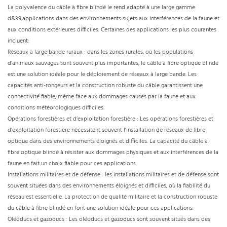
La polyvalence du câble à fibre blindé le rend adapté à une large gamme
d&39;applications dans des environnements sujets aux interférences de la faune et
aux conditions extérieures difficiles. Certaines des applications les plus courantes
incluent:
Réseaux à large bande ruraux : dans les zones rurales, où les populations
d’animaux sauvages sont souvent plus importantes, le câble à fibre optique blindé
est une solution idéale pour le déploiement de réseaux à large bande. Les
capacités anti-rongeurs et la construction robuste du câble garantissent une
connectivité fiable, même face aux dommages causés par la faune et aux
conditions météorologiques difficiles.
Opérations forestières et d’exploitation forestière : Les opérations forestières et
d’exploitation forestière nécessitent souvent l’installation de réseaux de fibre
optique dans des environnements éloignés et difficiles. La capacité du câble à
fibre optique blindé à résister aux dommages physiques et aux interférences de la
faune en fait un choix fiable pour ces applications.
Installations militaires et de défense : les installations militaires et de défense sont
souvent situées dans des environnements éloignés et difficiles, où la fiabilité du
réseau est essentielle. La protection de qualité militaire et la construction robuste
du câble à fibre blindé en font une solution idéale pour ces applications.
Oléoducs et gazoducs : Les oléoducs et gazoducs sont souvent situés dans des