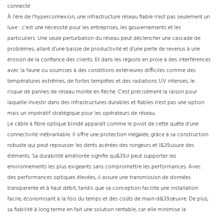
connecté
À l’ère de l’hyperconnexion, une infrastructure réseau fiable n’est pas seulement un
luxe : c’est une nécessité pour les entreprises, les gouvernements et les
particuliers. Une seule perturbation du réseau peut déclencher une cascade de
problèmes, allant d’une baisse de productivité et d’une perte de revenus à une
érosion de la confiance des clients. Et dans les régions en proie à des interférences
avec la faune ou soumises à des conditions extérieures difficiles comme des
températures extrêmes, de fortes tempêtes et des radiations UV intenses, le
risque de pannes de réseau monte en flèche. C’est précisément la raison pour
laquelle investir dans des infrastructures durables et fiables n’est pas une option
mais un impératif stratégique pour les opérateurs de réseau.
Le câble à fibre optique blindé apparaît comme le pivot de cette quête d’une
connectivité inébranlable. Il offre une protection inégalée, grâce à sa construction
robuste qui peut repousser les dents acérées des rongeurs et l&39;usure des
éléments. Sa durabilité améliorée signifie qu&39;il peut supporter les
environnements les plus exigeants sans compromettre les performances. Avec
des performances optiques élevées, il assure une transmission de données
transparente et à haut débit, tandis que sa conception facilite une installation
facile, économisant à la fois du temps et des coûts de main-d&39;œuvre. De plus,
sa fiabilité à long terme en fait une solution rentable, car elle minimise la