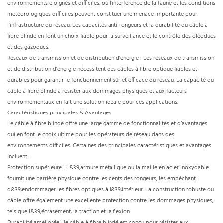
environnements éloignés et difficiles, où l’interférence de la faune et les conditions
météorologiques difficiles peuvent constituer une menace importante pour
l’infrastructure du réseau. Les capacités anti-rongeurs et la durabilité du câble à
fibre blindé en font un choix fiable pour la surveillance et le contrôle des oléoducs
et des gazoducs.
Réseaux de transmission et de distribution d’énergie : Les réseaux de transmission
et de distribution d’énergie nécessitent des câbles à fibre optique fiables et
durables pour garantir le fonctionnement sûr et efficace du réseau. La capacité du
câble à fibre blindé à résister aux dommages physiques et aux facteurs
environnementaux en fait une solution idéale pour ces applications.
Caractéristiques principales & Avantages
Le câble à fibre blindé offre une large gamme de fonctionnalités et d’avantages
qui en font le choix ultime pour les opérateurs de réseau dans des
environnements difficiles. Certaines des principales caractéristiques et avantages
incluent:
Protection supérieure : L&39;armure métallique ou la maille en acier inoxydable
fournit une barrière physique contre les dents des rongeurs, les empêchant
d&39;endommager les fibres optiques à l&39;intérieur. La construction robuste du
câble offre également une excellente protection contre les dommages physiques,
tels que l&39;écrasement, la traction et la flexion.
Durabilité améliorée : le câble à fibre blindé est conçu pour résister aux