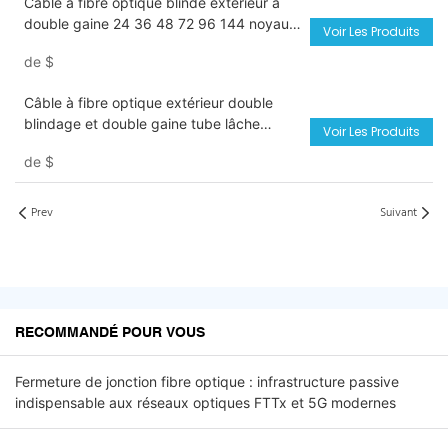
Câble à fibre optique blindé extérieur à
double gaine 24 36 48 72 96 144 noyau
Voir Les Produits
GYTA53
de
$
Câble à fibre optique extérieur double
blindage et double gaine tube lâche
Voir Les Produits
central souterrain directement enterré
de
$
câble à fibre optique GYXTW53
Prev
Suivant
RECOMMANDÉ POUR VOUS
Fermeture de jonction fibre optique : infrastructure passive
indispensable aux réseaux optiques FTTx et 5G modernes