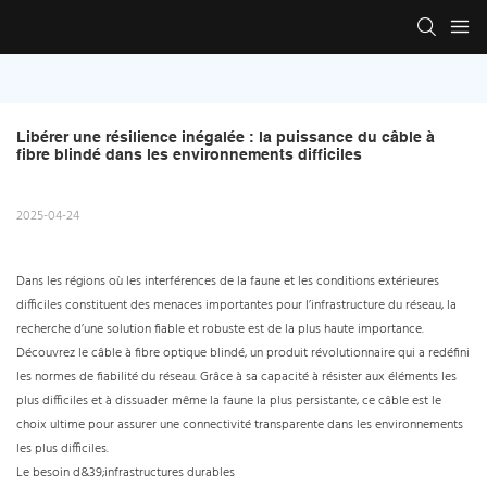
Libérer une résilience inégalée : la puissance du câble à 
fibre blindé dans les environnements difficiles
2025-04-24
Dans les régions où les interférences de la faune et les conditions extérieures
difficiles constituent des menaces importantes pour l’infrastructure du réseau, la
recherche d’une solution fiable et robuste est de la plus haute importance.
Découvrez le câble à fibre optique blindé, un produit révolutionnaire qui a redéfini
les normes de fiabilité du réseau. Grâce à sa capacité à résister aux éléments les
plus difficiles et à dissuader même la faune la plus persistante, ce câble est le
choix ultime pour assurer une connectivité transparente dans les environnements
les plus difficiles.
Le besoin d&39;infrastructures durables