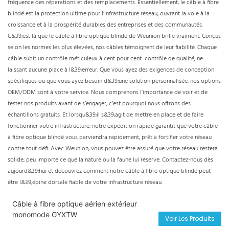
fréquence des réparations et des remplacements. Essentiellement, le câble à fibre
blindé est la protection ultime pour l’infrastructure réseau, ouvrant la voie à la
croissance et à la prospérité durables des entreprises et des communautés.
C&39;est là que le câble à fibre optique blindé de Weunion brille vraiment. Conçus
selon les normes les plus élevées, nos câbles témoignent de leur fiabilité. Chaque
câble subit un contrôle méticuleux à cent pour cent contrôle de qualité, ne
laissant aucune place à l&39;erreur. Que vous ayez des exigences de conception
spécifiques ou que vous ayez besoin d&39;une solution personnalisée, nos options
OEM/ODM sont à votre service. Nous comprenons l’importance de voir et de
tester nos produits avant de s’engager, c’est pourquoi nous offrons des
échantillons gratuits. Et lorsqu&39;il s&39;agit de mettre en place et de faire
fonctionner votre infrastructure, notre expédition rapide garantit que votre câble
à fibre optique blindé vous parviendra rapidement, prêt à fortifier votre réseau
contre tout défi. Avec Weunion, vous pouvez être assuré que votre réseau restera
solide, peu importe ce que la nature ou la faune lui réserve. Contactez-nous dès
aujourd&39;hui et découvrez comment notre câble à fibre optique blindé peut
être l&39;épine dorsale fiable de votre infrastructure réseau.
Câble à fibre optique aérien extérieur
monomode GYXTW
Voir Les Produits